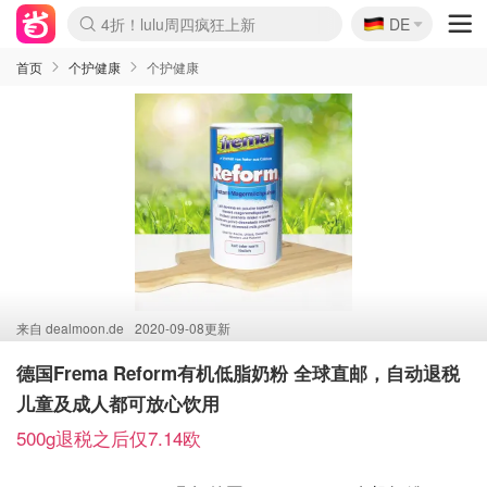
🇩🇪
4折！lulu周四疯狂上新
DE
Boticinal 夏促开抢！
还没结束！&OtherStories大促
Joybuy变相75折 随时失效
速领！Stanley独家85折
疑似霸哥！Camper额外叠85折
Zalando 奥莱闪促！每日更新
Moncler反季囤！5折起+叠9折
Coach Brooklyn仅€192
首页
个护健康
个护健康
来自
dealmoon.de
2020-09-08更新
德国Frema Reform有机低脂奶粉 全球直邮，自动退税
儿童及成人都可放心饮用
500g退税之后仅7.14欧