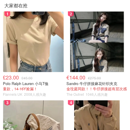
大家都在抢
1
2
£23.00
€144.00
£45.00
€275.00
Polo Ralph Lauren 小马T恤
Sandro 牛仔拼接麻花针织夹克
童款，14-16Y捡漏！
金玟庭同款！！牛仔拼接超有层次感
Flannels UK
2008人感兴趣
The Outnet
1046人感兴趣
3
4