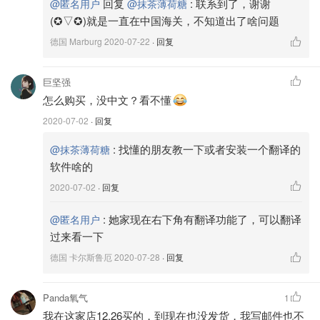
回复
:
联系到了，谢谢
@匿名用户
@抹茶薄荷糖
(✪▽✪)就是一直在中国海关，不知道出了啥问题
德国 Marburg
2020-07-22
· 回复
巨坚强
怎么购买，没中文？看不懂
2020-07-02
· 回复
:
找懂的朋友教一下或者安装一个翻译的
@抹茶薄荷糖
软件啥的
2020-07-02
· 回复
:
她家现在右下角有翻译功能了，可以翻译
@匿名用户
过来看一下
德国 卡尔斯鲁厄
2020-07-28
· 回复
Panda氧气
1
我在这家店12.26买的，到现在也没发货，我写邮件也不