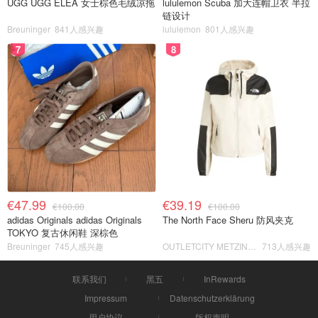
UGG UGG ELEA 女士棕色毛绒凉拖
lululemon Scuba 加大连帽卫衣 半拉
链设计
Breuninger
841人感兴趣
lululemon
801人感兴趣
7
8
€47.99
€39.19
€100.00
€100.00
adidas Originals adidas Originals
The North Face Sheru 防风夹克
TOKYO 复古休闲鞋 深棕色
Breuninger
745人感兴趣
OUTLETCITY METZINGEN
713人感兴趣
联系我们
黑五
InRewards
Impressum
Datenschutzerklärung
用户协议
版权声明