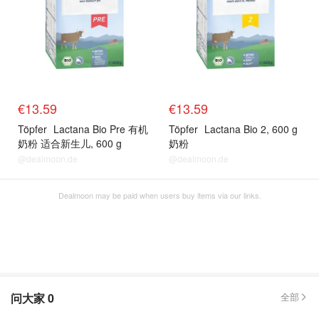
€13.59
€13.59
Töpfer
Lactana Bio Pre 有机
Töpfer
Lactana Bio 2, 600 g
奶粉 适合新生儿, 600 g
奶粉
@dealmoon.de
@dealmoon.de
Dealmoon may be paid when users buy items via our links.
问大家
0
全部