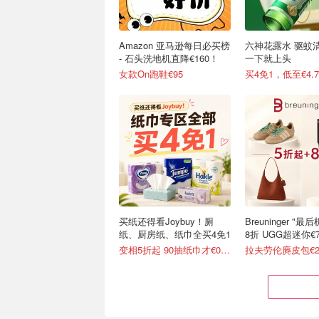
Amazon 亚马逊每日必买榜
六神花露水 驱蚊
- 石头洗地机直降€160！
一下就上头
女款On跑鞋€95
买4免1，低至€4.7
买纸还得看Joybuy！厕
Breuninger "
纸、厨房纸、纸巾全买4免1
8折 UGG超迷你€7
变相5折起 90抽纸巾才€0.22/包
拉夫劳伦麂皮包€2