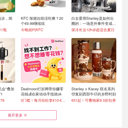
清凉，闻
KFC 辣翅自助没吃爽？20
白女爱用Stanley是如何出
个€9.99继续炫
圈的：一场意外事件变成顶
级营销案例
1/瓶
今晚就约KFC
保冷长达12h🧊超适合夏日
最后机会"叠加
Dealmoon打折网带你赚零
Stanley x Kacey 联名系列
1
花钱💰在家动动手指就ok
🤠复刻西部牛仔的乡野时刻
79
0门槛！每月轻松拿€10-€100
€51起！可叠独家8.5折扣券
展开更多