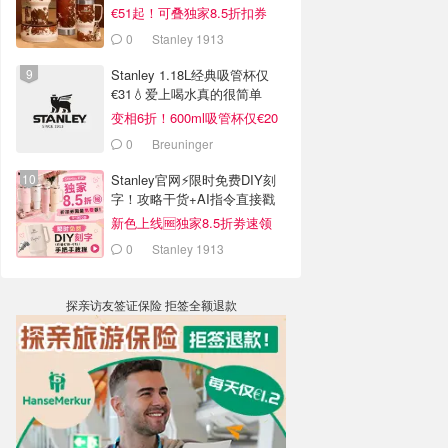
€51起！可叠独家8.5折扣券
0
Stanley 1913
Stanley 1.18L经典吸管杯仅
€31💧爱上喝水真的很简单
变相6折！600ml吸管杯仅€20
0
Breuninger
Stanley官网⚡️限时免费DIY刻
字！攻略干货+AI指令直接戳
新色上线🆓独家8.5折劵速领
0
Stanley 1913
探亲访友签证保险 拒签全额退款