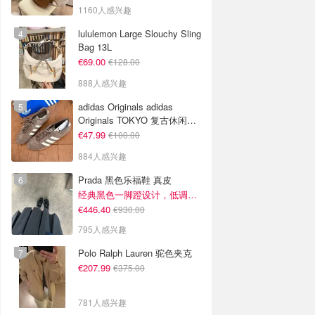
1160人感兴趣
lululemon Large Slouchy Sling
Bag 13L
€69.00
€128.00
888人感兴趣
adidas Originals adidas
Originals TOKYO 复古休闲鞋
深棕色
€47.99
€100.00
884人感兴趣
Prada 黑色乐福鞋 真皮
经典黑色一脚蹬设计，低调百搭又高级
€446.40
€930.00
795人感兴趣
Polo Ralph Lauren 驼色夹克
€207.99
€375.00
781人感兴趣