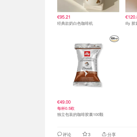
€95.21
€120.
经典款奶白色咖啡机
illy
€49.00
每杯0.5欧
独立包装的咖啡胶囊100颗
评论
3
分享