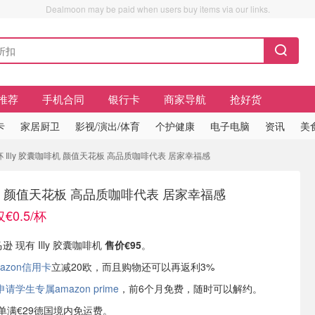
Dealmoon may be paid when users buy items via our links.
推荐
手机合同
银行卡
商家导航
抢好货
卡
家居厨卫
影视/演出/体育
个护健康
电子电脑
资讯
美
/杯 Illy 胶囊咖啡机 颜值天花板 高品质咖啡代表 居家幸福感
啡机 颜值天花板 高品质咖啡代表 居家幸福感
€0.5/杯
逊 现有 Illy 胶囊咖啡机
售价€95
。
azon信用卡
立减20欧，而且购物还可以再返利3%
学生专属amazon prime
，前6个月免费，随时可以解约。
或订单满€29德国境内免运费。