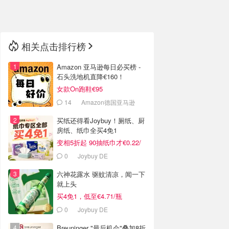
🇳🇿
新西兰
相关点击排行榜
Amazon 亚马逊每日必买榜 -
石头洗地机直降€160！
女款On跑鞋€95
14
Amazon德国亚马逊
买纸还得看Joybuy！厕纸、厨
房纸、纸巾全买4免1
变相5折起 90抽纸巾才€0.22/
包
0
Joybuy DE
六神花露水 驱蚊清凉，闻一下
就上头
买4免1，低至€4.71/瓶
0
Joybuy DE
Breuninger "最后机会"叠加8折