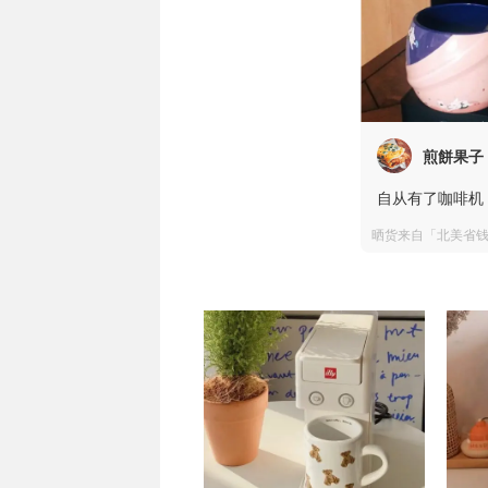
煎餅果子
自从有了咖啡机
晒货来自「北美省