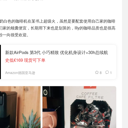
y折个奶白色的咖啡机在某书上超级火，虽然是要配套使用自己家的咖啡
们家的颊囊便宜，长期用下来也是划算的，Illy的咖啡品质也是很高
粉一向很受欢迎。
新款AirPods 第3代 小巧精致 优化机身设计+30h总续航
史低€169 现货可下单
8
1
Amazon德国亚马逊