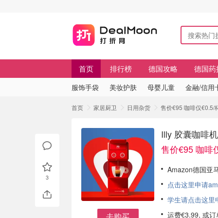
首页
排行榜
德国攻略
德国药
服饰手袋
美妆护肤
母婴儿童
金融/信用
首页
家居厨卫
日用杂货
售价€95 咖啡仅€0.5
Illy 胶囊咖
售价€95 咖啡仅
Amazon德国亚马
3
点击这里申请am
学生请点击这里申请
运费€3.99, 
去购买