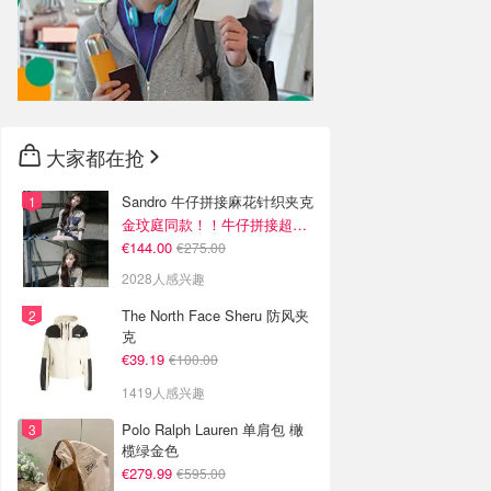
大家都在抢
Sandro 牛仔拼接麻花针织夹克
金玟庭同款！！牛仔拼接超有层次感
€144.00
€275.00
2028人感兴趣
The North Face Sheru 防风夹
克
€39.19
€100.00
1419人感兴趣
Polo Ralph Lauren 单肩包 橄
榄绿金色
€279.99
€595.00