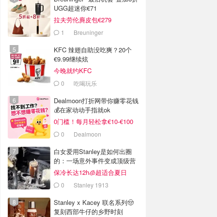
UGG超迷你€71
拉夫劳伦麂皮包€279
1
Breuninger
KFC 辣翅自助没吃爽？20个
€9.99继续炫
今晚就约KFC
0
吃喝玩乐
Dealmoon打折网带你赚零花钱
💰在家动动手指就ok
0门槛！每月轻松拿€10-€100
0
Dealmoon
白女爱用Stanley是如何出圈
的：一场意外事件变成顶级营
销案例
保冷长达12h🧊超适合夏日
0
Stanley 1913
Stanley x Kacey 联名系列🤠
复刻西部牛仔的乡野时刻