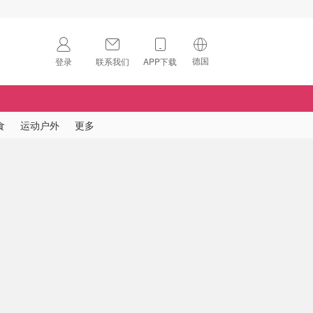
德国
登录
联系我们
APP下载
🇺🇸
美国
🇨🇳
中国
食
运动户外
更多
🇨🇦
加拿大
扫码下载 App
🇬🇧
英国
Download on the
App Store
🇩🇪
德国
Download the
Android App
🇫🇷
法国
🇮🇹
意大利
🇦🇺
澳洲