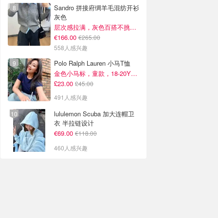
Sandro 拼接府绸羊毛混纺开衫
灰色
层次感拉满，灰色百搭不挑人~
€166.00
€265.00
558人感兴趣
Polo Ralph Lauren 小马T恤
金色小马标，童款，18-20Y捡漏！
£23.00
£45.00
491人感兴趣
lululemon Scuba 加大连帽卫
衣 半拉链设计
€69.00
€118.00
460人感兴趣