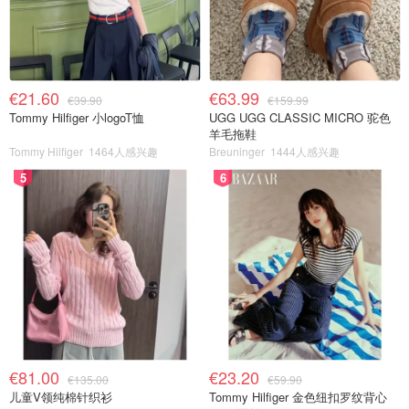
€21.60
€63.99
€39.90
€159.99
Tommy Hilfiger 小logoT恤
UGG UGG CLASSIC MICRO 驼色
羊毛拖鞋
Tommy Hilfiger
1464人感兴趣
Breuninger
1444人感兴趣
5
6
€81.00
€23.20
€135.00
€59.90
儿童V领纯棉针织衫
Tommy Hilfiger 金色纽扣罗纹背心