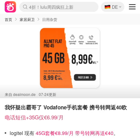
🇩🇪
4折！lulu周四疯狂上新
DE
Boticinal 夏促开抢！
还没结束！&OtherStories大促
Joybuy变相75折 随时失效
速领！Stanley独家85折
疑似霸哥！Camper额外叠85折
Zalando 奥莱闪促！每日更新
Moncler反季囤！5折起+叠9折
Coach Brooklyn仅€192
首页
家居厨卫
日用杂货
来自
dealmoon.de
07-24更新
我怀疑出霸哥了 Vodafone手机套餐 携号转网返40欧
电话短信+35G仅€6.99/月
logitel 现有
45G套餐€8.99/月 带号转网再送€40
。