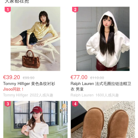
大家都在抢
1
2
€39.20
€77.00
€99.90
€110.00
Tommy Hilfiger 黄色条纹衬衫
Ralph Lauren 法式毛圈拉链连帽卫
Jisoo同款！
衣 男童
Tommy Hilfiger
2022人感兴趣
Ralph Lauren
1600人感兴趣
3
4