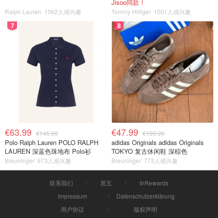
Jisoo同款！
Ralph Lauren
1062人感兴趣
Tommy Hilfiger
1001人感兴趣
7
8
€63.99
€47.99
€145.00
€100.00
Polo Ralph Lauren POLO RALPH
adidas Originals adidas Originals
LAUREN 深蓝色珠地布 Polo衫
TOKYO 复古休闲鞋 深棕色
Breuninger
973人感兴趣
Breuninger
773人感兴趣
联系我们
黑五
InRewards
Impressum
Datenschutzerklärung
用户协议
版权声明