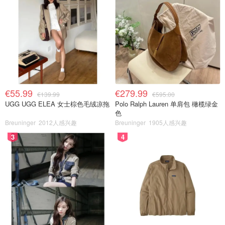
€55.99
€279.99
€139.99
€595.00
UGG UGG ELEA 女士棕色毛绒凉拖
Polo Ralph Lauren 单肩包 橄榄绿金
色
Breuninger
2012人感兴趣
Breuninger
1905人感兴趣
3
4