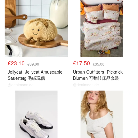
€23.10
€17.50
€39.00
€35.00
Jellycat
Jellycat Amuseable
Urban Outfitters
Picknick
Sauerteig 毛绒玩偶
Blumen 可翻转床品套装
@dealmoon.de
@dealmoon.de