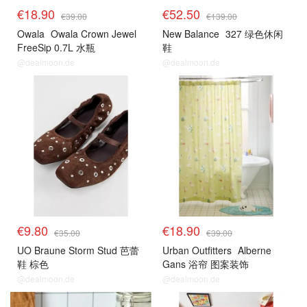
€18.90
€52.50
€39.00
€139.00
Owala
Owala Crown Jewel
New Balance
327 绿色休闲
FreeSip 0.7L 水瓶
鞋
@dealmoon.de
@dealmoon.de
€9.80
€18.90
€35.00
€39.00
UO Braune Storm Stud 芭蕾
Urban Outfitters
Alberne
鞋 棕色
Gans 浴帘 图案装饰
@dealmoon.de
@dealmoon.de