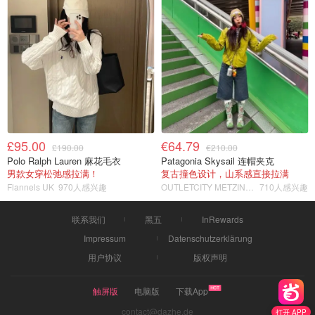
£95.00
€64.79
£190.00
€210.00
Polo Ralph Lauren 麻花毛衣
Patagonia Skysail 连帽夹克
男款女穿松弛感拉满！
复古撞色设计，山系感直接拉满
Flannels UK
970人感兴趣
OUTLETCITY METZINGEN
710人感兴趣
联系我们
黑五
InRewards
Impressum
Datenschutzerklärung
用户协议
版权声明
触屏版
电脑版
下载App
contact@dazhe.de
打开 APP