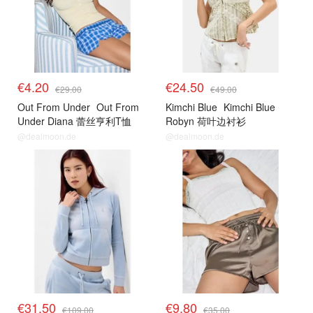
€4.20
€24.50
€29.00
€49.00
Out From Under
Out From
Kimchi Blue
Kimchi Blue
Under Diana 蕾丝亨利T恤
Robyn 荷叶边衬衫
@dealmoon.de
@dealmoon.de
€31.50
€9.80
€109.00
€35.00