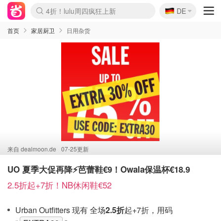
🇩🇪
4折！lulu周四疯狂上新
DE
Boticinal 夏促开抢！
还没结束！&OtherStories大促
Joybuy变相75折 随时失效
速领！Stanley独家85折
疑似霸哥！Camper额外叠85折
Zalando 奥莱闪促！每日更新
Moncler反季囤！5折起+叠9折
Coach Brooklyn仅€192
首页
家居厨卫
日用杂货
来自
dealmoon.de
07-25更新
UO 夏季大促再降⚡芭蕾鞋€9！Owala保温杯€18.9
2.5折起+7折！NB休闲鞋€52
Urban Outfitters 现有 全场
2.5折
起+7折，用码