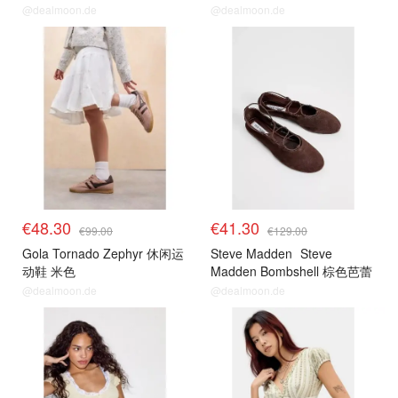
@dealmoon.de
@dealmoon.de
€48.30
€41.30
€99.00
€129.00
Gola Tornado Zephyr 休闲运
Steve Madden
Steve
动鞋 米色
Madden Bombshell 棕色芭蕾
平底鞋
@dealmoon.de
@dealmoon.de