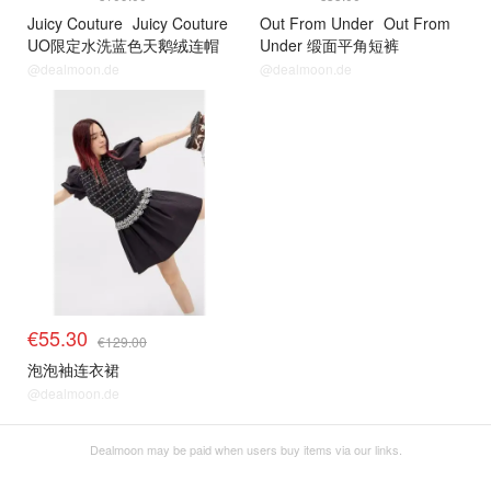
Juicy Couture
Juicy Couture
Out From Under
Out From
UO限定水洗蓝色天鹅绒连帽
Under 缎面平角短裤
卫衣
@dealmoon.de
@dealmoon.de
€55.30
€129.00
泡泡袖连衣裙
@dealmoon.de
Dealmoon may be paid when users buy items via our links.