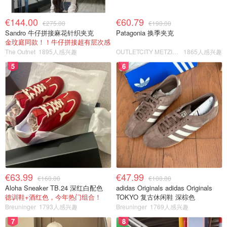
€144.00
€60.79
€275.00
€190.00
Sandro 牛仔拼接麻花针织夹克
Patagonia 换季夹克
金玟庭同款！！牛仔拼接超有层次感
The Outnet
1895人感兴趣
OUTLETCITY METZINGEN
1865人感兴趣
5
6
€63.99
€47.99
€160.00
€100.00
Aloha Sneaker TB.24 深红白配色
adidas Originals adidas Originals
德训鞋+酒红色，今年热门组合！
TOKYO 复古休闲鞋 深棕色
Breuninger
1793人感兴趣
Breuninger
1769人感兴趣
7
8