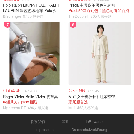
Polo Ralph Lauren POLO RALPH
Prada 中号皮革黑色单肩包
LAUREN 深蓝色珠地布 Polo衫
Prada经典通勤包！黑色耐看又百搭
Breuninger
975人感兴趣
TheDoubleF
705人感兴趣
7
8
€554.40
€35.96
€770.00
€44.95
Roger Vivier Belle Vivier 皮革高跟鞋
Muji 女士棉质长袖睡衣套装
rv经典方扣4cm粗跟
家居服首选
Mytheresa DE
496人感兴趣
Muji
463人感兴趣
联系我们
黑五
InRewards
Impressum
Datenschutzerklärung