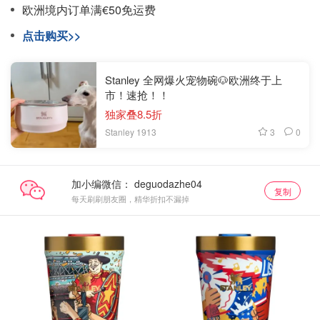
欧洲境内订单满€50免运费
点击购买>>
Stanley 全网爆火宠物碗🐶欧洲终于上
市！速抢！！
独家叠8.5折
3
0
Stanley 1913
加小编微信：
复制
每天刷刷朋友圈，精华折扣不漏掉