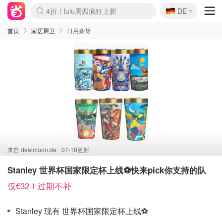
🇩🇪
4折！lulu周四疯狂上新
DE
Boticinal 夏促开抢！
还没结束！&OtherStories大促
Joybuy变相75折 随时失效
速领！Stanley独家85折
疑似霸哥！Camper额外叠85折
Zalando 奥莱闪促！每日更新
Moncler反季囤！5折起+叠9折
Coach Brooklyn仅€192
首页
家居厨卫
日用杂货
来自
dealmoon.de
07-18更新
Stanley 世界杯国家限定杯上线⚽️快来pick你支持的队
仅€32！过期不补
Stanley 现有 世界杯国家限定杯上线⚽️