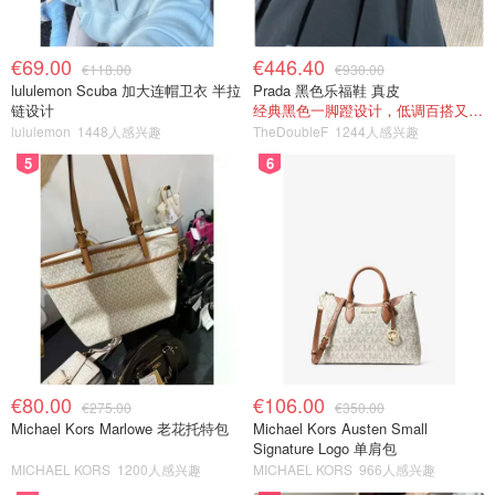
€69.00
€446.40
€118.00
€930.00
lululemon Scuba 加大连帽卫衣 半拉
Prada 黑色乐福鞋 真皮
链设计
经典黑色一脚蹬设计，低调百搭又高级
lululemon
1448人感兴趣
TheDoubleF
1244人感兴趣
5
6
€80.00
€106.00
€275.00
€350.00
Michael Kors Marlowe 老花托特包
Michael Kors Austen Small
Signature Logo 单肩包
MICHAEL KORS
1200人感兴趣
MICHAEL KORS
966人感兴趣