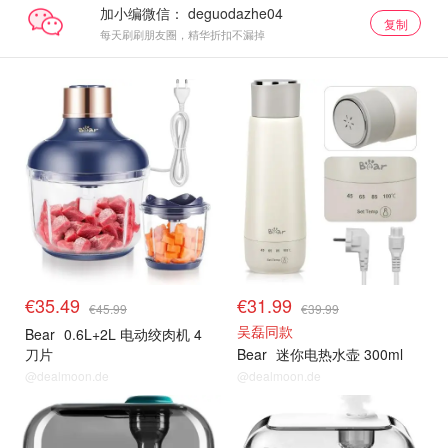
加小编微信：
复制
每天刷刷朋友圈，精华折扣不漏掉
€35.49
€31.99
€45.99
€39.99
吴磊同款
Bear
0.6L+2L 电动绞肉机 4
刀片
Bear
迷你电热水壶 300ml
@dealmoon.de
@dealmoon.de