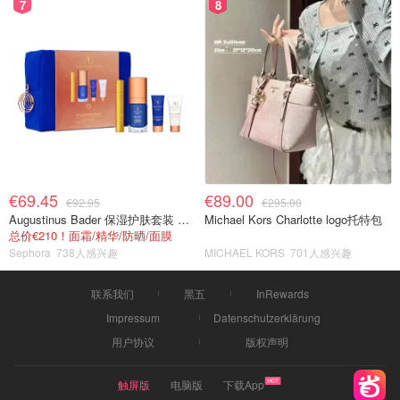
7
8
€69.45
€89.00
€92.95
€295.00
Augustinus Bader 保湿护肤套装 TFC8®
Michael Kors Charlotte logo托特包
总价€210！面霜/精华/防晒/面膜
Sephora
738人感兴趣
MICHAEL KORS
701人感兴趣
联系我们
黑五
InRewards
Impressum
Datenschutzerklärung
用户协议
版权声明
触屏版
电脑版
下载App