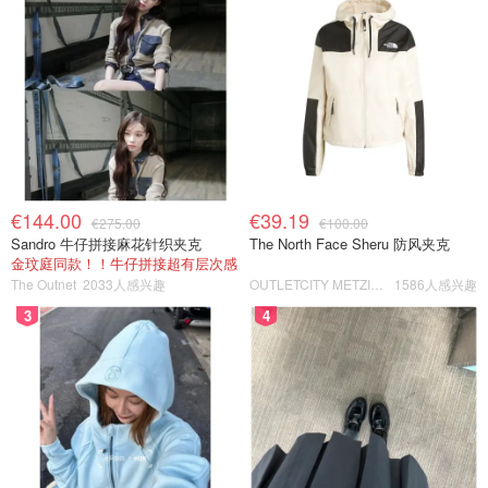
€144.00
€39.19
€275.00
€100.00
Sandro 牛仔拼接麻花针织夹克
The North Face Sheru 防风夹克
金玟庭同款！！牛仔拼接超有层次感
The Outnet
2033人感兴趣
OUTLETCITY METZINGEN
1586人感兴趣
3
4