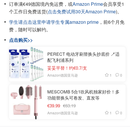
订单满€49德国境内免运费，或
Amazon Prime
会员享受1
个工作日免费送货(
点击免费试用30天Amazon Prime
)。
学生请点击这里申请学生专属amazon prime
，前6个月免
费，随时可以解约。
点击购买>>
PERECT 电动牙刷替换头抄底价 🪥适
配飞利浦系列
妥妥平替！约€0.7/支
1
0
Amazon德国亚马逊
MESCOMB 5合1吹风机独家好价！多
功能替换头可卷发、直发等
€39.99
€63.19
1
0
Amazon德国亚马逊