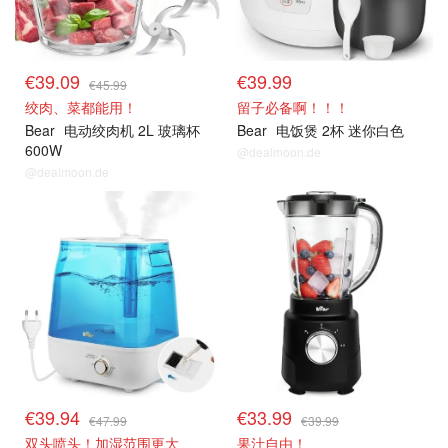
€39.09
€39.99
€45.99
绞肉、菜都能用！
留子必备啊！！！
Bear
电动绞肉机 2L 玻璃杯
Bear
电饭煲 2杯 迷你白色
600W
@dealmoon.de
@dealmoon.de
€39.94
€33.99
€47.99
€39.99
双头喷头！加湿范围更大
果汁自由！