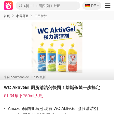
🇩🇪
4折！lulu周四疯狂上新
DE
Boticinal 夏促开抢！
还没结束！&OtherStories大促
Joybuy变相75折 随时失效
速领！Stanley独家85折
疑似霸哥！Camper额外叠85折
Zalando 奥莱闪促！每日更新
Moncler反季囤！5折起+叠9折
Coach Brooklyn仅€192
首页
家居厨卫
日用杂货
来自
dealmoon.de
07-27更新
WC AktivGel 厕所清洁剂快囤！除垢杀菌一步搞定
€1.34拿下750ml大瓶
Amazon德国亚马逊 现有 WC AktivGel 凝胶清洁剂