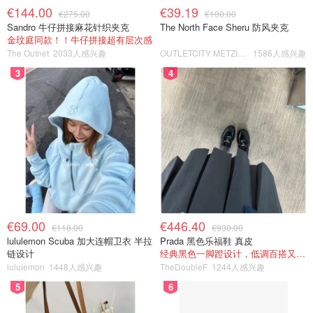
€144.00
€39.19
€275.00
€100.00
Sandro 牛仔拼接麻花针织夹克
The North Face Sheru 防风夹克
金玟庭同款！！牛仔拼接超有层次感
The Outnet
2033人感兴趣
OUTLETCITY METZINGEN
1586人感兴趣
3
4
€69.00
€446.40
€118.00
€930.00
lululemon Scuba 加大连帽卫衣 半拉
Prada 黑色乐福鞋 真皮
链设计
经典黑色一脚蹬设计，低调百搭又高级
lululemon
1448人感兴趣
TheDoubleF
1244人感兴趣
5
6