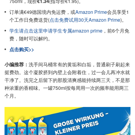
750ml，现价
€1.34
(指导价€1.95)。
订单满€49德国境内免运费，或
Amazon Prime
会员享受1
个工作日免费送货(
点击免费试用30天Amazon Prime
)。
学生请点击这里申请学生专属amazon prime
，前6个月免
费，随时可以解约。
点击购买>>
小编推荐：
洗手间马桶常有的黄垢和白垢，普通刷子刷起来
挺费劲。这个凝胶挤到内壁上会附着住，过一会儿再冲水就
干净了。洗完之后留下的那股清爽感能持续两三天，不是那
种浓重的香精味。一罐750ml按每周用一次的频率能用两三
个月。