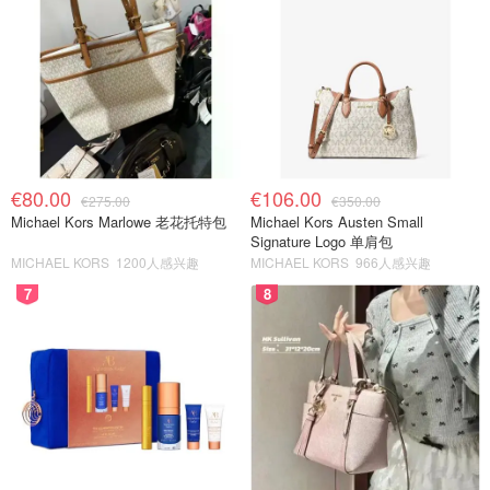
€80.00
€106.00
€275.00
€350.00
Michael Kors Marlowe 老花托特包
Michael Kors Austen Small
Signature Logo 单肩包
MICHAEL KORS
1200人感兴趣
MICHAEL KORS
966人感兴趣
7
8