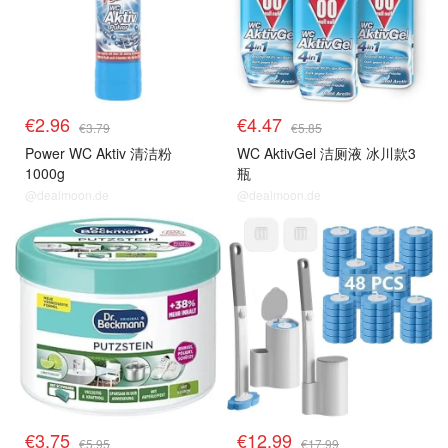
€2.96
€4.47
€3.79
€5.85
Power WC Aktiv 清洁粉
WC AktivGel 洁厕液 冰川款3
1000g
瓶
@dealmoon.de
@dealmoon.de
€3.75
€12.99
€5.95
€17.99