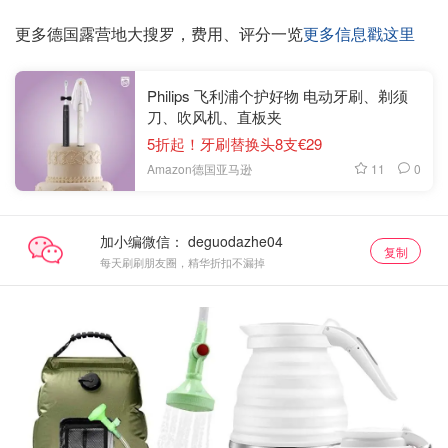
更多德国露营地大搜罗，费用、评分一览
更多信息戳这里
Philips 飞利浦个护好物 电动牙刷、剃须
刀、吹风机、直板夹
5折起！牙刷替换头8支€29
11
0
Amazon德国亚马逊
加小编微信：
复制
每天刷刷朋友圈，精华折扣不漏掉