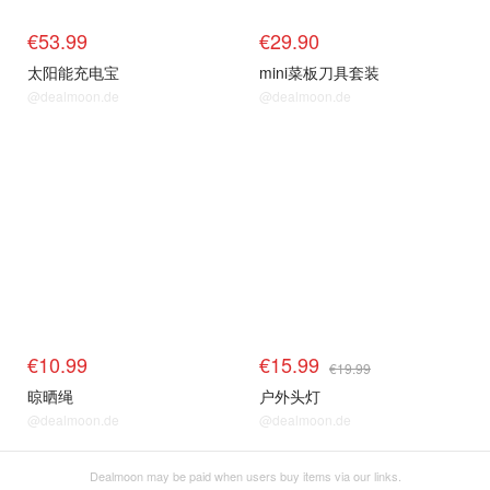
€53.99
€29.90
太阳能充电宝
mini菜板刀具套装
@dealmoon.de
@dealmoon.de
€10.99
€15.99
€19.99
晾晒绳
户外头灯
@dealmoon.de
@dealmoon.de
Dealmoon may be paid when users buy items via our links.