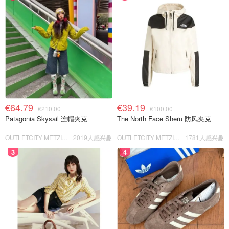
€64.79
€39.19
€210.00
€100.00
Patagonia Skysail 连帽夹克
The North Face Sheru 防风夹克
OUTLETCITY METZINGEN
2019人感兴趣
OUTLETCITY METZINGEN
1781人感兴趣
3
4