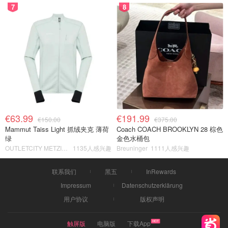
7
8
€63.99
€191.99
€150.00
€375.00
Mammut Taiss Light 抓绒夹克 薄荷
Coach COACH BROOKLYN 28 棕色
绿
金色水桶包
OUTLETCITY METZINGEN
1135人感兴趣
Breuninger
1111人感兴趣
联系我们
黑五
InRewards
Impressum
Datenschutzerklärung
用户协议
版权声明
触屏版
电脑版
下载App