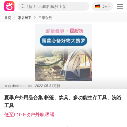
🇩🇪
4折！lulu周四疯狂上新
DE
Boticinal 夏促开抢！
还没结束！&OtherStories大促
Joybuy变相75折 随时失效
速领！Stanley独家85折
疑似霸哥！Camper额外叠85折
Zalando 奥莱闪促！每日更新
Moncler反季囤！5折起+叠9折
Coach Brooklyn仅€192
首页
家居厨卫
日用杂货
来自
dealmoon.de
2022-05-31更新
夏季户外用品合集 帐篷、炊具、多功能生存工具、洗浴
工具
低至€10.9收户外晾晒绳