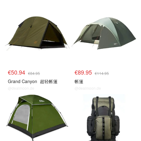
€50.94
€89.95
€84.95
€114.95
Grand Canyon
超轻帐篷
帐篷
@dealmoon.de
@dealmoon.de