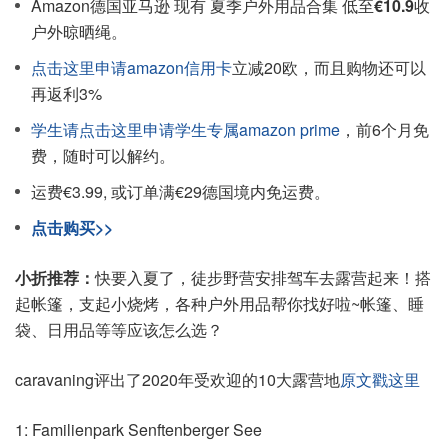
Amazon德国亚马逊 现有 夏季户外用品合集 低至
€10.9
收
户外晾晒绳。
点击这里申请amazon信用卡
立减20欧，而且购物还可以
再返利3%
学生请点击这里申请学生专属amazon prime
，前6个月免
费，随时可以解约。
运费€3.99, 或订单满€29德国境内免运费。
点击购买>>
小折推荐：
快要入夏了，徒步野营安排驾车去露营起来！搭
起帐篷，支起小烧烤，各种户外用品帮你找好啦~帐篷、睡
袋、日用品等等应该怎么选？
caravaning评出了2020年受欢迎的10大露营地
原文戳这里
1: Familienpark Senftenberger See