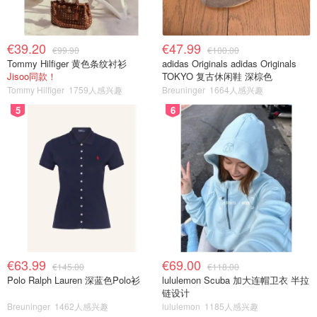
€39.20
€47.99
€99.90
€100.00
Tommy Hilfiger 黄色条纹衬衫
adidas Originals adidas Originals
Jisoo同款！
TOKYO 复古休闲鞋 深棕色
Tommy Hilfiger
1759人感兴趣
Breuninger
1664人感兴趣
5
6
€63.99
€69.00
€145.00
€118.00
Polo Ralph Lauren 深蓝色Polo衫
lululemon Scuba 加大连帽卫衣 半拉
链设计
Breuninger
1462人感兴趣
lululemon
1185人感兴趣