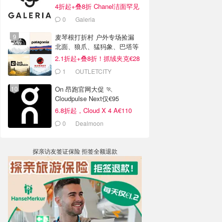
4折起+叠8折 Chanel洁面罕见
€43
0
Galeria
麦琴根打折村 户外专场捡漏
北面、狼爪、猛犸象、巴塔等
2.1折起+叠8折！抓绒夹克€28
1
OUTLETCITY
METZINGEN
On 昂跑官网大促 🏃
Cloudpulse Next仅€95
6.8折起，Cloud X 4 A€110
0
Dealmoon
探亲访友签证保险 拒签全额退款