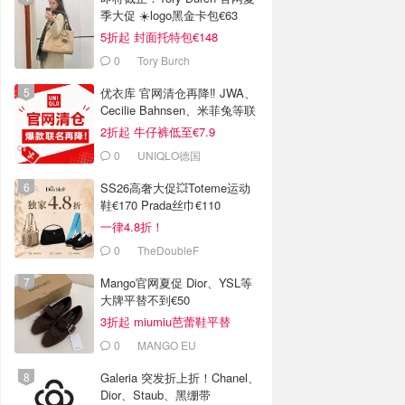
季大促 ☀️logo黑金卡包€63
5折起 封面托特包€148
0
Tory Burch
优衣库 官网清仓再降‼️ JWA、
Cecilie Bahnsen、米菲兔等联
名
2折起 牛仔裤低至€7.9
0
UNIQLO德国
SS26高奢大促💥Toteme运动
鞋€170 Prada丝巾€110
一律4.8折！
0
TheDoubleF
Mango官网夏促 Dior、YSL等
大牌平替不到€50
3折起 miumiu芭蕾鞋平替
€35.99
0
MANGO EU
Galeria 突发折上折！Chanel、
Dior、Staub、黑绷带