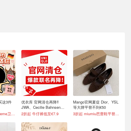
必买这3件
优衣库 官网清仓再降‼️
Mango官网夏促 Dior、YSL
JWA、Cecilie Bahnsen、
等大牌平替不到€50
米菲兔等联名
每日更新！Softstreme卫衣半价
2折起 牛仔裤低至€7.9
3折起 miumiu芭蕾鞋平替€35.99