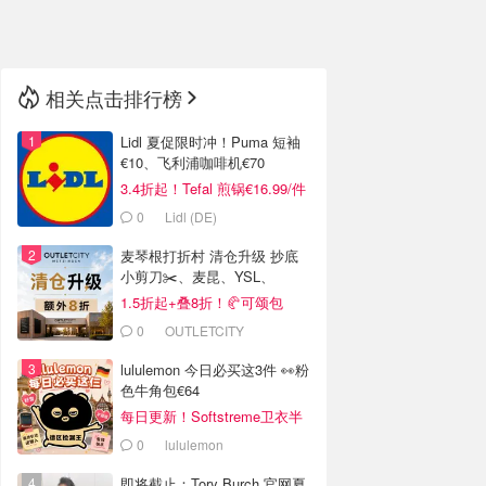
🇳🇿
新西兰
相关点击排行榜
Lidl 夏促限时冲！Puma 短袖
€10、飞利浦咖啡机€70
3.4折起！Tefal 煎锅€16.99/件
0
Lidl (DE)
麦琴根打折村 清仓升级 抄底
小剪刀✂️、麦昆、YSL、
Barbour等
1.5折起+叠8折！🥐可颂包
€44.79
0
OUTLETCITY
METZINGEN
lululemon 今日必买这3件 👀粉
色牛角包€64
每日更新！Softstreme卫衣半
价
0
lululemon
即将截止：Tory Burch 官网夏