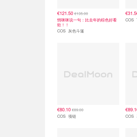
€121.50
€31.
€135.00
悄咪咪说一句：比去年的棕色好看
欸！！
COS 灰色斗篷
€80.10
€89.
€89.00
COS 项链