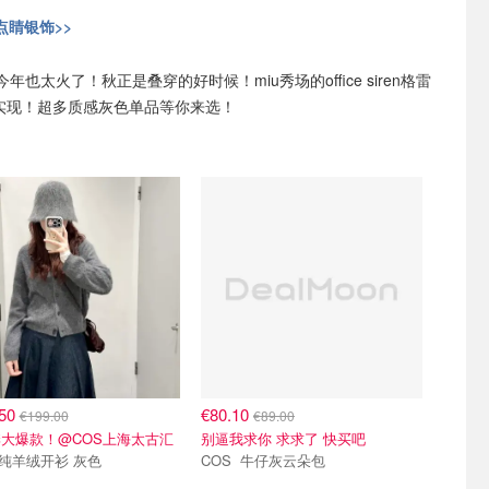
点睛银饰>>
年也太火了！秋正是叠穿的好时候！miu秀场的office siren格雷
能实现！超多质感灰色单品等你来选！
.50
€80.10
€199.00
€89.00
大爆款！@COS上海太古汇
别逼我求你 求求了 快买吧
COS 纯羊绒开衫 灰色
COS 牛仔灰云朵包