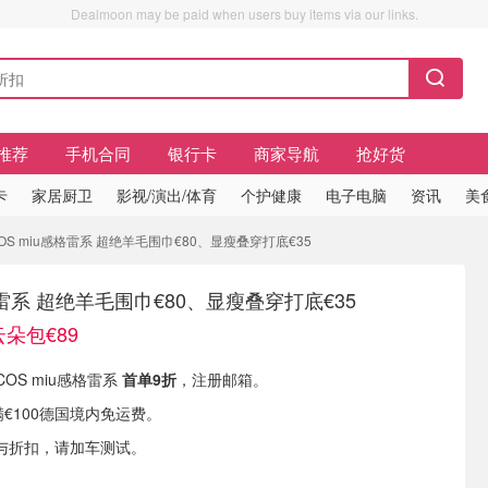
Dealmoon may be paid when users buy items via our links.
推荐
手机合同
银行卡
商家导航
抢好货
卡
家居厨卫
影视/演出/体育
个护健康
电子电脑
资讯
美
COS miu感格雷系 超绝羊毛围巾€80、显瘦叠穿打底€35
格雷系 超绝羊毛围巾€80、显瘦叠穿打底€35
朵包€89
 COS miu感格雷系
首单9折
，注册邮箱。
满€100德国境内免运费。
与折扣，请加车测试。