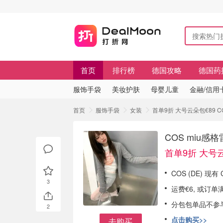
首页
排行榜
德国攻略
德国药
服饰手袋
美妆护肤
母婴儿童
金融/信用
首页
服饰手袋
女装
首单9折 大号云朵包€89 
COS miu感
首单9折 大号云
COS (DE) 现有
3
运费€6, 或订单
分包包单品不参
2
点击购买>>
去购买