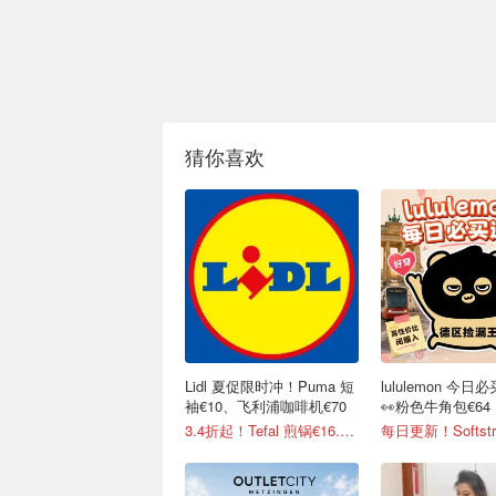
猜你喜欢
Lidl 夏促限时冲！Puma 短
lululemon 今日
袖€10、飞利浦咖啡机€70
👀粉色牛角包€64
3.4折起！Tefal 煎锅€16.99/件