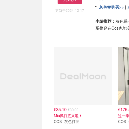
去购买
灰色🩶购买>>
|
更新于2024-12-17
小编推荐：
灰色系今
系叠穿在Cos也
€35.10
€175
€39.00
Miu风打底来啦！
这一季
COS 灰色打底