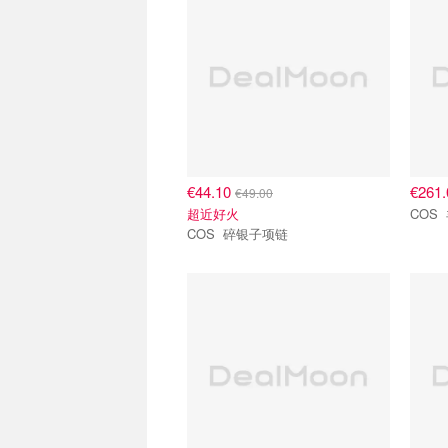
€44.10
€261
€49.00
超近好火
COS 碎银子项链