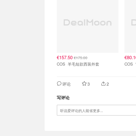
€157.50
€80.
€175.00
COS 羊毛短款西装外套
评论
3
2
写评论