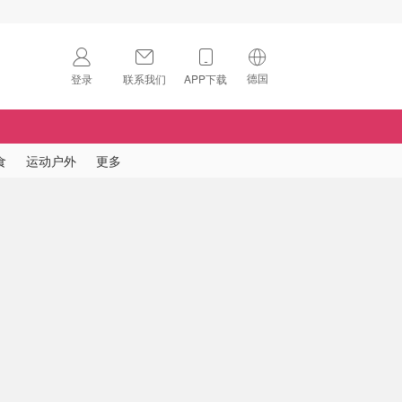
德国
登录
联系我们
APP下载
🇺🇸
美国
🇨🇳
中国
食
运动户外
更多
🇨🇦
加拿大
扫码下载 App
🇬🇧
英国
Download on the
App Store
🇩🇪
德国
Download the
Android App
🇫🇷
法国
🇮🇹
意大利
🇦🇺
澳洲