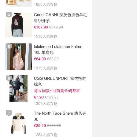
1650人感兴趣
Ganni GANNI 深灰色拼色羊毛
针织开衫
€167.99
€349.99
1513人感兴趣
lululemon Lululemon Falten
10L 单肩包
€64.00
€88.00
1376人感兴趣
UGG GREENPORT 室内拖鞋
棕色
肯豆同款~目前黄金码都在
€7.90
€129.95
1304人感兴趣
The North Face Sheru 防风夹
克
€39.19
€100.00
1284人感兴趣