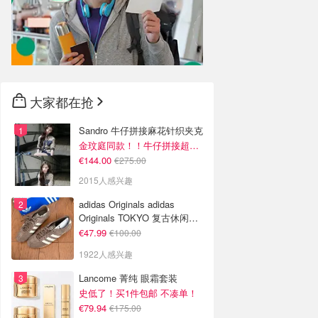
大家都在抢
Sandro 牛仔拼接麻花针织夹克
金玟庭同款！！牛仔拼接超有层次感
€144.00
€275.00
2015人感兴趣
adidas Originals adidas
Originals TOKYO 复古休闲鞋
深棕色
€47.99
€100.00
1922人感兴趣
Lancome 菁纯 眼霜套装
史低了！买1件包邮 不凑单！
€79.94
€175.00