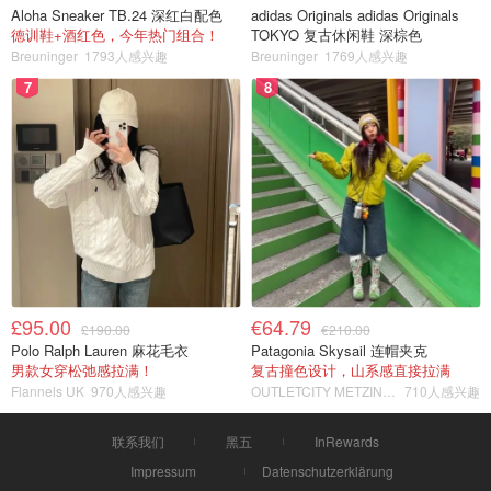
Aloha Sneaker TB.24 深红白配色
adidas Originals adidas Originals
德训鞋+酒红色，今年热门组合！
TOKYO 复古休闲鞋 深棕色
Breuninger
1793人感兴趣
Breuninger
1769人感兴趣
7
8
£95.00
€64.79
£190.00
€210.00
Polo Ralph Lauren 麻花毛衣
Patagonia Skysail 连帽夹克
男款女穿松弛感拉满！
复古撞色设计，山系感直接拉满
Flannels UK
970人感兴趣
OUTLETCITY METZINGEN
710人感兴趣
联系我们
黑五
InRewards
Impressum
Datenschutzerklärung