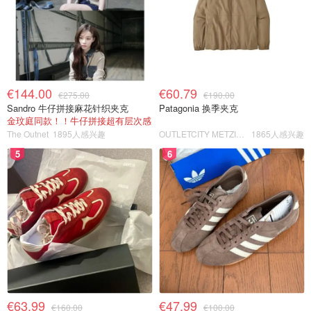
€144.00
€60.79
€275.00
€190.00
Sandro 牛仔拼接麻花针织夹克
Patagonia 换季夹克
金玟庭同款！！牛仔拼接超有层次感
The Outnet
1895人感兴趣
OUTLETCITY METZINGEN
1865人感兴趣
5
6
€63.99
€47.99
€160.00
€100.00