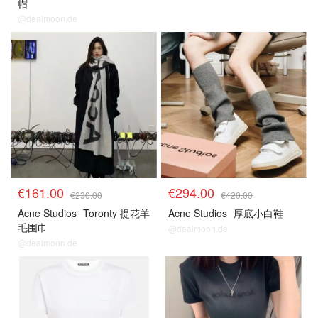
帽
@dealmoon.de
€161.00
€294.00
€230.00
€420.00
Acne Studios
Toronty 提花羊
Acne Studios
厚底小白鞋
毛围巾
@dealmoon.de
@dealmoon.de