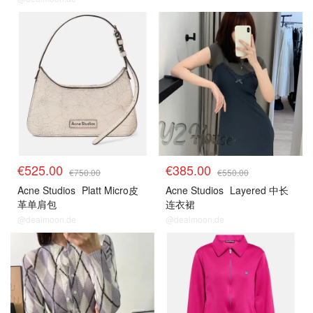
€525.00
€385.00
€750.00
€550.00
Acne Studios
Platt Micro皮
Acne Studios
Layered 中长
革单肩包
连衣裙
@dealmoon.de
@dealmoon.de