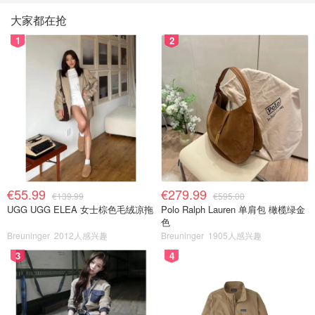
大家都在抢
1
2
€55.99
€279.99
€139.99
€595.00
UGG UGG ELEA 女士棕色毛绒凉拖
Polo Ralph Lauren 单肩包 橄榄绿金
色
Breuninger
2012人感兴趣
Breuninger
1905人感兴趣
3
4