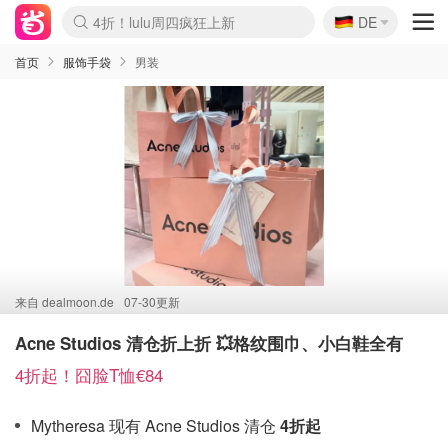
🇩🇪
4折！lulu周四疯狂上新
DE
Boticinal 夏促开抢！
还没结束！&OtherStories大促
Joybuy变相75折 随时失效
速领！Stanley独家85折
疑似霸哥！Camper额外叠85折
Zalando 奥莱闪促！每日更新
Moncler反季囤！5折起+叠9折
Coach Brooklyn仅€192
首页
服饰手袋
男装
来自
dealmoon.de
07-30更新
Acne Studios 清仓折上折 💥格纹围巾、小白鞋全有
4折起！囧脸T恤€84
Mytheresa 现有 Acne Studios 清仓
4折起