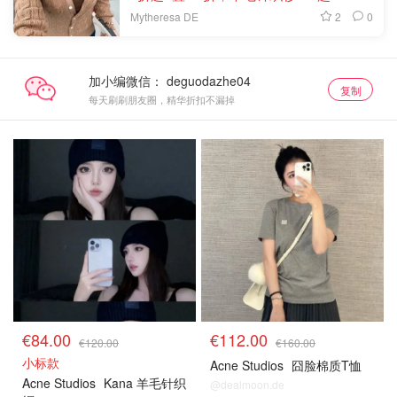
2
0
Mytheresa DE
加小编微信：
复制
每天刷刷朋友圈，精华折扣不漏掉
€84.00
€112.00
€120.00
€160.00
小标款
Acne Studios
囧脸棉质T恤
Acne Studios
Kana 羊毛针织
@dealmoon.de