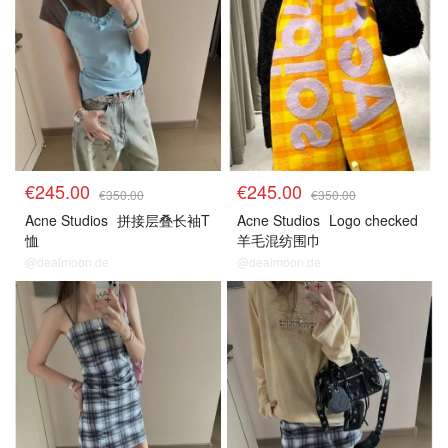
€245.00
€245.00
€350.00
€350.00
Acne Studios
拼接层叠长袖T
Acne Studios
Logo checked
恤
羊毛混纺围巾
@dealmoon.de
@dealmoon.de