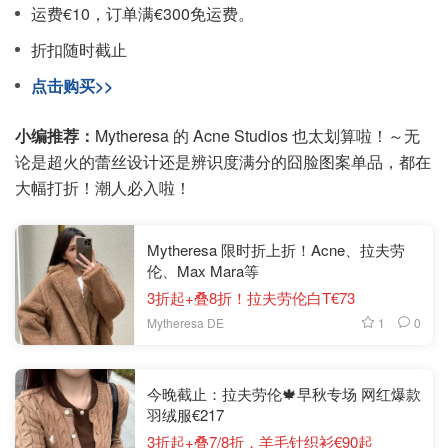
运费€10，订单满€300免运费。
折扣随时截止
点击购买>>
小编推荐：
Mytheresa 的 Acne Studios 也太划算啦！～无
论是超火的蕾丝设计还是辨识度满分的囧脸图案单品，都在
大幅打折！潮人必入啦！
Mytheresa 限时折上折！Acne、拉夫劳
伦、Max Mara等
3折起+叠8折！拉夫劳伦白T€73
1
0
Mytheresa DE
今晚截止：拉夫劳伦🍁早秋专场 网红爆款
羽绒服€217
3折起+叠7/8折，羊毛针织衫€90起