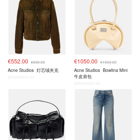
€552.00
€1050.00
€690.00
€1500.00
Acne Studios
灯芯绒夹克
Acne Studios
Bowlina Mini
牛皮肩包
@dealmoon.de
@dealmoon.de