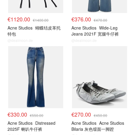
€1120.00
€376.00
€1400.00
€470.00
Acne Studios
蝴蝶结皮革托
Acne Studios
Wide-Leg
特包
Jeans 2021F 宽腿牛仔裤
@dealmoon.de
@dealmoon.de
€330.00
€270.00
€550.00
€450.00
Acne Studios
Distressed
Acne Studios
Acne Studios
2025F 喇叭牛仔裤
Bilaria 灰色缎面一脚蹬