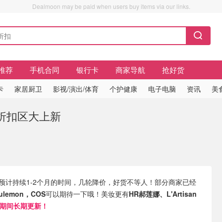
Dealmoon may be paid when users buy items via our links.
推荐
手机合同
银行卡
商家导航
抢好货
卡
家居厨卫
影视/演出/体育
个护健康
电子电脑
资讯
美
on折扣区大上新
啦，预计持续1-2个月的时间，几轮降价，好货不等人！部分商家已经
lulemon，COS
可以期待一下哦！美妆更有
HR郝莲娜、L'Artisan
期间长期更新！