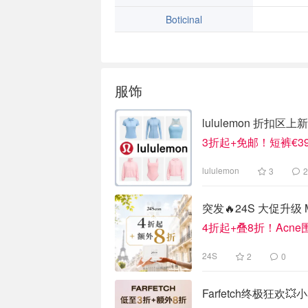
Boticinal
服饰
美妆护肤
清凉家居
吃喝玩乐
服饰
lululemon 折扣区上新
3折起+免邮！短裤€3
lululemon
3
2
突发🔥24S 大促升级 M
4折起+叠8折！Acne围
24S
2
0
Farfetch终极狂欢