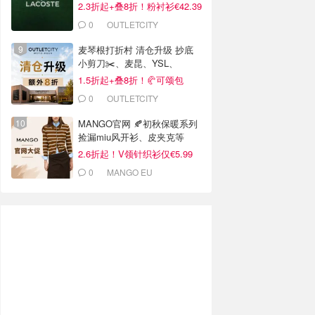
2.3折起+叠8折！粉衬衫€42.39
0
OUTLETCITY
METZINGEN
麦琴根打折村 清仓升级 抄底
小剪刀✂️、麦昆、YSL、
Barbour等
1.5折起+叠8折！🥐可颂包
€44.79
0
OUTLETCITY
METZINGEN
MANGO官网 🍂初秋保暖系列
捡漏miu风开衫、皮夹克等
2.6折起！V领针织衫仅€5.99
0
MANGO EU