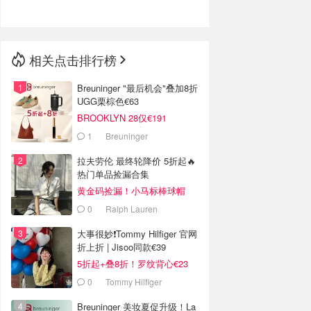
相关点击排行榜
Breuninger "最后机会"叠加8折
UGG栗棕色€63
BROOKLYN 28仅€191
1
Breuninger
拉夫劳伦 最终轮降价 5折起🔥
热门单品捡漏合集
黄金码捡漏！小马标棒球帽
€28
0
Ralph Lauren
大事很妙❗️Tommy Hilfiger 官网
折上折 | Jisoo同款€39
5折起+叠8折！罗纹背心€23
0
Tommy Hilfiger
Breuninger 美妆夏促升级！La