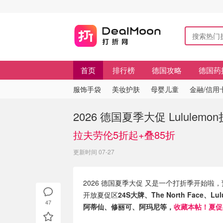
首页
排行榜
德国攻略
德国药
服饰手袋
美妆护肤
母婴儿童
金融/信用
2026 德国夏季大促 Lululem
拉夫劳伦5折起+叠85折
更新时间 07-27
2026 德国夏季大促 又是一个打折季开始
开放夏促区
24S大牌、The North Face、Lu
47
阿蒂仙、修丽可、阿玛尼等，
收藏本帖！夏促