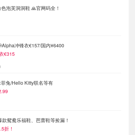
骨白色泡芙洞洞鞋 🙏官网码全！
pha冲锋衣€157/国内¥6400
锋衣€315
0
兔/Hello Kitty联名等有
.99
 🔥爆款鸳鸯乐福鞋、芭蕾鞋等捡漏！
.5折！