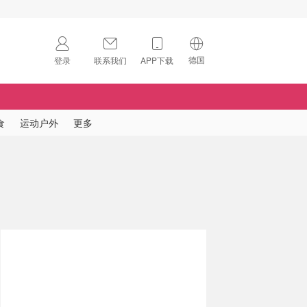
德国
登录
联系我们
APP下载
🇺🇸
美国
🇨🇳
中国
食
运动户外
更多
🇨🇦
加拿大
扫码下载 App
🇬🇧
英国
Download on the
App Store
🇩🇪
德国
Download the
Android App
🇫🇷
法国
🇮🇹
意大利
🇦🇺
澳洲