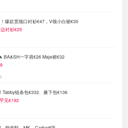
抢！爆款宽领口衬衫€47，V领小白裙€30
叶边衬衫€25
🔥 BA&SH一字肩€26 Maje裙€32
9
0
Tabby链条包€332、腋下包€136
罕见€192
 - 勃肯鞋、MK、Carhartt等