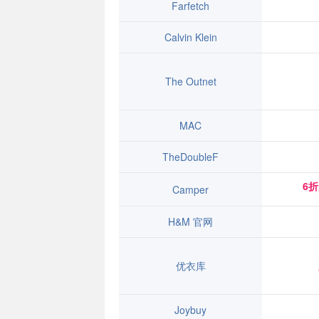
Farfetch
Calvin Klein
The Outnet
MAC
TheDoubleF
6
Camper
H&M 官网
优衣库
Joybuy