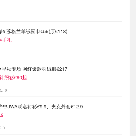
ringle 苏格兰羊绒围巾€59(原€118)
伴手礼
早秋专场 网红爆款羽绒服€217
针织衫€90起
0
降🚨JWA联名衬衫€9.9、夹克外套€12.9
.9
0