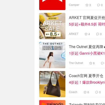
Camper
3
0
ARKET 官网夏促开
5折起+额外8.5折 荷
ARKET
4
0
The Outnet 夏促再降
1折起 Ganni小黑裙€1
The Outnet
6
Coach官网 夏季开仓！
4折起！爆款Brooklyn
Coach
6
0
Zalando 限时特卖闪促