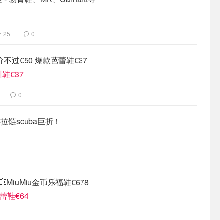
25
0
均价不过€50 爆款芭蕾鞋€37
鞋€37
0
半拉链scuba巨折！
💥MiuMiu金币乐福鞋€678
芭蕾鞋€64