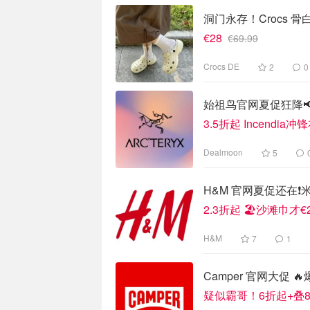
洞门永存！Crocs 
€28
€69.99
Crocs DE
2
0
始祖鸟官网夏促狂降📢Al
3.5折起 Incendia冲
Dealmoon
5
H&M 官网夏促还在❗️米菲
2.3折起 🏖️沙滩巾才€2
H&M
7
1
Camper 官网大促
疑似霸哥！6折起+叠8