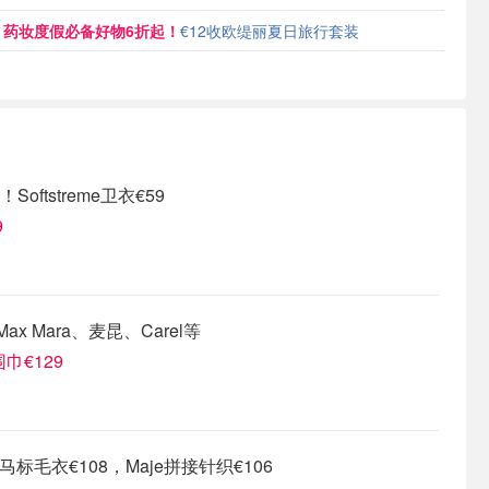
药妆度假必备好物
6折起！
€12收欧缇丽夏日旅行套装
！Softstreme卫衣€59
9
ax Mara、麦昆、Carel等
巾€129
小马标毛衣€108，Maje拼接针织€106