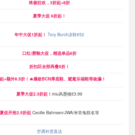
终极狂欢，3折起+8折
夏季大促 6折起！
年中大促1折起！
Tory Burch凉鞋€52
口红/唇釉大促，精选单品6折
折扣区全部再叠5折！
折起+额外8.5折！🔥爆款BCN厚底鞋、鸳鸯乐福鞋等捡漏！
夏季大促2.3折起！
miu风墨镜€3.99
夏促开抢2.5折起
Cecilie Bahnsen/JWA/米菲兔联名等
空调补货直达