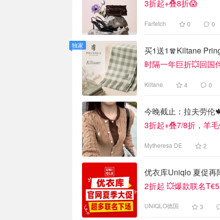
3折起+叠8折😱
Farfetch
0
0
独家
买1送1🧣Kiltane P
时隔一年巨折💥回国
Kiltane
4
0
今晚截止：拉夫劳伦🍁
3折起+叠7/8折，羊毛
Mytheresa DE
2
优衣库Uniqlo 夏促再
2折起 💥爆款联名T€5
UNIQLO德国
3