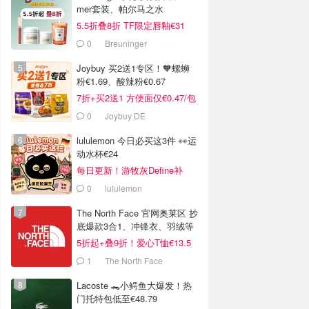
mer套装、帕尔马之水
5.5折叠8折 TF限定唇釉€31
0
Breuninger
Joybuy 买2送1专区！🧡螺蛳
粉€1.69、酸辣粉€0.67
7折+买2送1 方便面仅€0.47/包
0
Joybuy DE
lululemon 今日必买这3件 👀运
动水杯€24
每日更新！游牧灰Define补
货！
0
lululemon
The North Face 官网奥莱区 抄
底爆款3合1、冲锋衣、羽绒等
5折起+叠9折！爱心T恤€13.5
1
The North Face
Lacoste 🐊小鳄鱼大爆发！热
门托特包低至€48.79