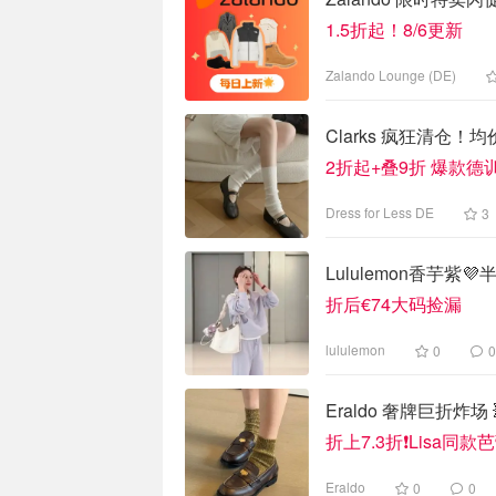
1.5折起！8/6更新
Zalando Lounge (DE)
Clarks 疯狂清仓！
2折起+叠9折 爆款德训
Dress for Less DE
3
Lululemon香芋紫
折后€74大码捡漏
lululemon
0
0
Eraldo 奢牌巨折炸场 
折上7.3折❗️Lisa同款
Eraldo
0
0