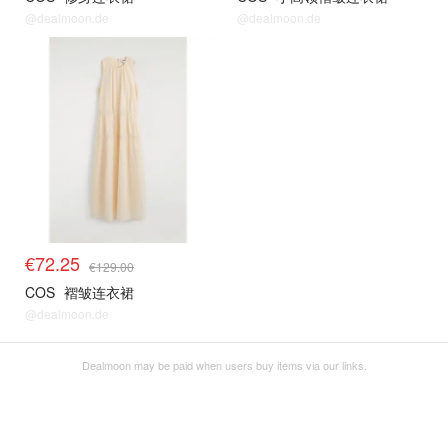
@dealmoon.de
@dealmoon.de
€72.25
€129.00
COS
褶皱连衣裙
@dealmoon.de
Dealmoon may be paid when users buy items via our links.