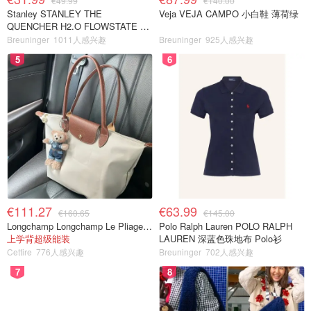
€49.99
€140.00
Stanley STANLEY THE
Veja VEJA CAMPO 小白鞋 薄荷绿
QUENCHER H2.O FLOWSTATE 保
温杯 1.18L 黑色
Breuninger
1011人感兴趣
Breuninger
925人感兴趣
5
6
€111.27
€63.99
€160.65
€145.00
Longchamp Longchamp Le Pliage 大号手提包
Polo Ralph Lauren POLO RALPH
上学背超级能装
LAUREN 深蓝色珠地布 Polo衫
Cettire
776人感兴趣
Breuninger
702人感兴趣
7
8