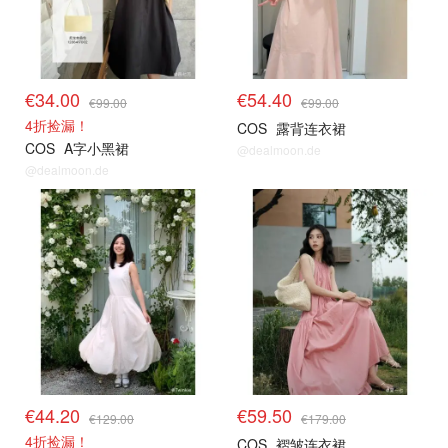
€34.00
€54.40
€99.00
€99.00
4折捡漏！
COS
露背连衣裙
COS
A字小黑裙
@dealmoon.de
@dealmoon.de
€44.20
€59.50
€129.00
€179.00
4折捡漏！
COS
褶皱连衣裙