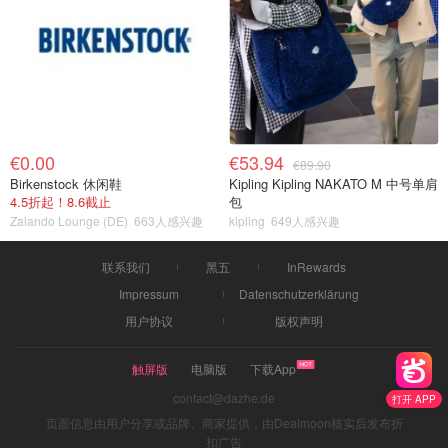
€0.00
€53.94
€89.90
Birkenstock 休闲鞋
Kipling Kipling NAKATO M 中号单肩
4.5折起！8.6截止
包
Zalando Lounge (DE)
663人感兴趣
kipling
649人感兴趣
联系我们
黑五
InRewards
Impressum
Datenschutzerklärung
用户协议
版权声明
触屏版
电脑版
下载App
contact@dazhe.de
打开 APP
页面信息由用户分享或品牌、商家提供，由Dealmoon核实后发布折
扣广告