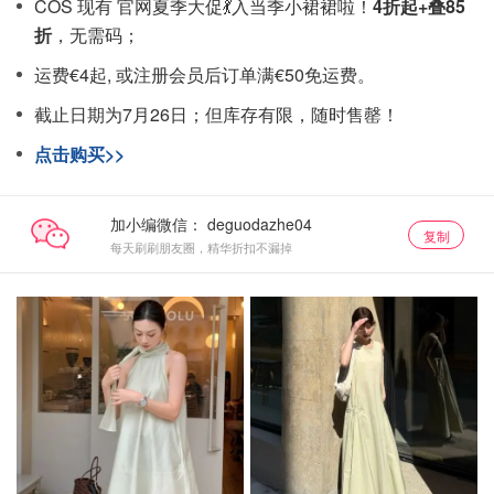
COS 现有 官网夏季大促💃入当季小裙裙啦！
4折起+叠85
折
，无需码；
运费€4起, 或注册会员后订单满€50免运费。
截止日期为7月26日；但库存有限，随时售罄！
点击购买>>
加小编微信：
复制
每天刷刷朋友圈，精华折扣不漏掉