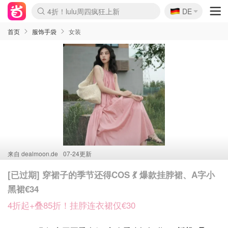
🇩🇪
4折！lulu周四疯狂上新
DE
Boticinal 夏促开抢！
还没结束！&OtherStories大促
Joybuy变相75折 随时失效
速领！Stanley独家85折
疑似霸哥！Camper额外叠85折
Zalando 奥莱闪促！每日更新
Moncler反季囤！5折起+叠9折
Coach Brooklyn仅€192
首页
服饰手袋
女装
来自
dealmoon.de
07-24更新
[已过期] 穿裙子的季节还得COS 💃 爆款挂脖裙、A字小
黑裙€34
4折起+叠85折！挂脖连衣裙仅€30