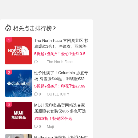
🇳🇿
新西兰
相关点击排行榜
The North Face 官网奥莱区 抄
底爆款3合1、冲锋衣、羽绒等
5折起+叠9折！爱心T恤€13.5
1
The North Face
性价比满了！Columbia 抄底专
场 滑雪服€44起，羽绒服€32
3折起+叠8折！印花T恤€7.99
0
OUTLETCITY
METZINGEN
MUJI 无印良品官网精选🔥家
居服睡衣套装仅€35 多色可选
独家8折！畅销区任选
0
Muji
Mytheresa 潮牌折上折💥Alo打