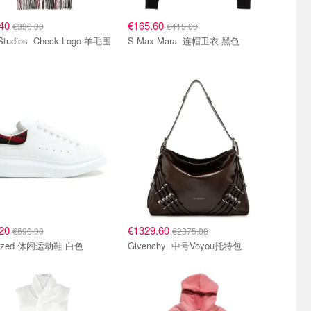
.40
€165.60
€330.00
€415.00
 Check Logo 羊毛围
S Max Mara 连帽卫衣 黑色
.20
€1329.60
€690.00
€2375.00
sized 休闲运动鞋 白色
Givenchy 中号Voyou托特包