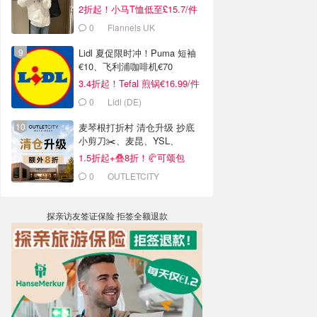
2折起！小马T恤低至£15.7/件
0
Flannels UK
Lidl 夏促限时冲！Puma 短袖
€10、飞利浦咖啡机€70
3.4折起！Tefal 煎锅€16.99/件
0
Lidl (DE)
麦琴根打折村 清仓升级 抄底
小剪刀✂️、麦昆、YSL、
Barbour等
1.5折起+叠8折！🥐可颂包
€44.79
0
OUTLETCITY
METZINGEN
探亲访友签证保险 拒签全额退款