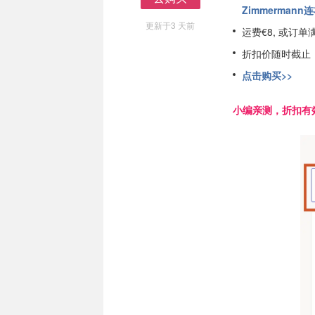
Zimmermann
去购买
更新于3 天前
运费€8, 或订单
折扣价随时截止
点击购买>>
小编亲测，折扣有