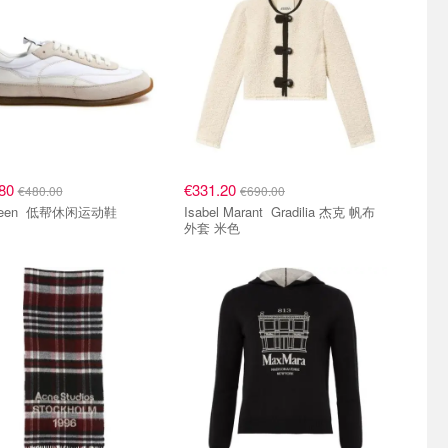
.80
€331.20
€480.00
€690.00
McQueen 低帮休闲运动鞋
Isabel Marant Gradilia 杰克 帆布
外套 米色