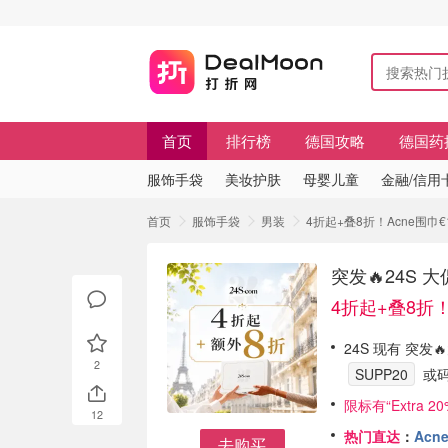
首页
排行榜
德国攻略
德国药
服饰手袋
美妆护肤
母婴儿童
金融/信用
首页
服饰手袋
男装
4折起+叠8折！Acne围巾€1
突发🔥24S 大
4折起+叠8折！
24S 现有 突发
2
SUPP20
或
限标有“Extra 20%
12
热门直达
：
Acne
去购买