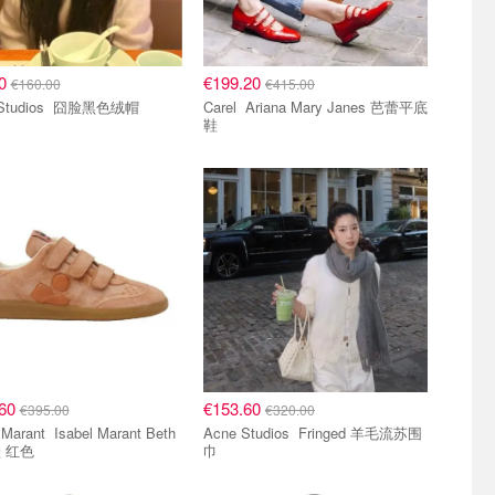
60
€199.20
€160.00
€415.00
Acne Studios 囧脸黑色绒帽
Carel Ariana Mary Janes 芭蕾平底
鞋
.60
€153.60
€395.00
€320.00
Isabel Marant Beth
Acne Studios Fringed 羊毛流苏围
 红色
巾