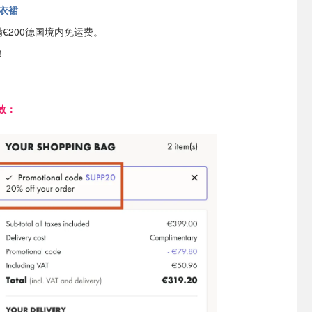
连衣裙
满€200德国境内免运费。
！
效：