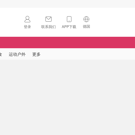
德国
登录
联系我们
APP下载
🇺🇸
美国
🇨🇳
中国
食
运动户外
更多
🇨🇦
加拿大
扫码下载 App
🇬🇧
英国
Download on the
App Store
🇩🇪
德国
Download the
Android App
🇫🇷
法国
🇮🇹
意大利
🇦🇺
澳洲