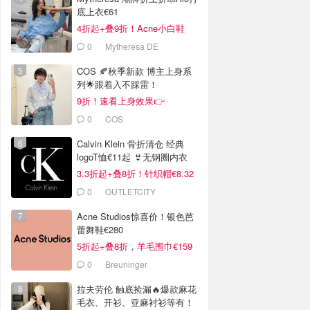
底上衣€61
4折起+叠9折！Acne小白鞋
€264
0
Mytheresa DE
COS 🍂秋季新款 博主上身系
列🌟跟着入不踩雷！
9折！速看上身效果👉
0
COS
Calvin Klein 骨折清仓 经典
logoT恤€11起 👙无钢圈内衣
€9.6
3.3折起+叠8折！针织帽€8.32
0
OUTLETCITY
METZINGEN
Acne Studios惊喜价！银色芭
蕾舞鞋€280
5折起+叠8折，羊毛围巾€159
0
Breuninger
拉夫劳伦 触底捡漏🔥爆款麻花
毛衣、开衫、亚麻衬衫等有！