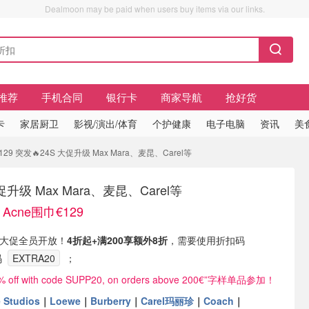
Dealmoon may be paid when users buy items via our links.
推荐
手机合同
银行卡
商家导航
抢好货
卡
家居厨卫
影视/演出/体育
个护健康
电子电脑
资讯
美
29 突发🔥24S 大促升级 Max Mara、麦昆、Carel等
促升级 Max Mara、麦昆、Carel等
Acne围巾€129
🔥大促全员开放！
4折起+满200享额外8折
，需要使用折扣码
码
EXTRA20
；
 off with code SUPP20, on orders above 200€”字样单品参加！
 Studios
｜
Loewe
｜
Burberry
｜
Carel玛丽珍
｜
Coach
｜