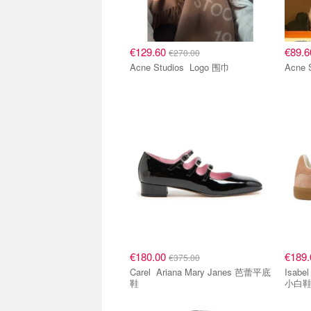
€129.60
€89.
€270.00
Acne Studios Logo 围巾
€180.00
€189
€375.00
Carel Ariana Mary Janes 芭蕾平底
Isabel Marant 
鞋
小白鞋