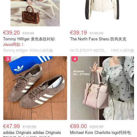
€39.20
€39.19
€99.90
€100.00
Tommy Hilfiger 黄色条纹衬衫
The North Face Sheru 防风夹克
Jisoo同款！
Tommy Hilfiger
2024人感兴趣
OUTLETCITY METZINGEN
1937人感兴趣
3
4
€47.99
€89.00
€100.00
€295.00
adidas Originals adidas Originals
Michael Kors Charlotte logo托特包