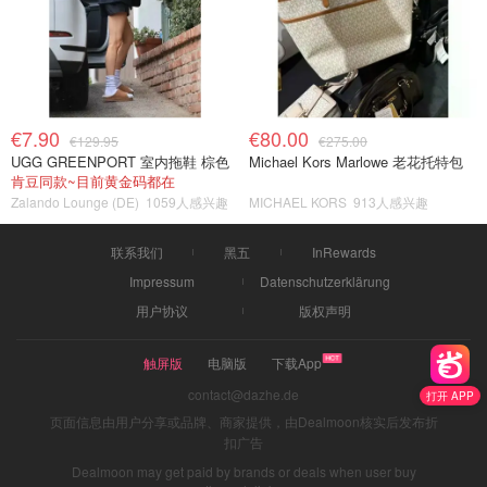
€7.90
€80.00
€129.95
€275.00
UGG GREENPORT 室内拖鞋 棕色
Michael Kors Marlowe 老花托特包
肯豆同款~目前黄金码都在
Zalando Lounge (DE)
1059人感兴趣
MICHAEL KORS
913人感兴趣
联系我们
黑五
InRewards
Impressum
Datenschutzerklärung
用户协议
版权声明
触屏版
电脑版
下载App
contact@dazhe.de
打开 APP
页面信息由用户分享或品牌、商家提供，由Dealmoon核实后发布折
扣广告
Dealmoon may get paid by brands or deals when user buy