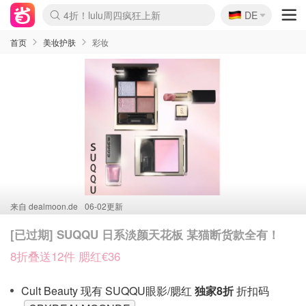
🇩🇪
4折！lulu周四疯狂上新
DE
Boticinal 夏促开抢！
还没结束！&OtherStories大促
Joybuy变相75折 随时失效
速领！Stanley独家85折
疑似霸哥！Camper额外叠85折
Zalando 奥莱闪促！每日更新
Moncler反季囤！5折起+叠9折
Coach Brooklyn仅€192
首页
美妆护肤
彩妆
来自
dealmoon.de
06-02更新
[已过期] SUQQU 日系淡颜天花板 某猫断货款全有！
8折叠送12件 腮红€36
Cult Beauty 现有 SUQQU眼影/腮红
独家8折
折扣码