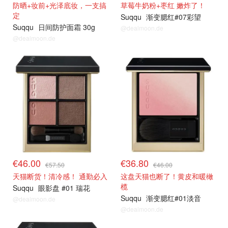
防晒+妆前+光泽底妆，一支搞
草莓牛奶粉+枣红 嫩炸了！
定
Suqqu
渐变腮红#07彩望
Suqqu
日间防护面霜 30g
@dealmoon.de
@dealmoon.de
€46.00
€36.80
€57.50
€46.00
天猫断货！清冷感！ 通勤必入
这盘天猫也断了！黄皮和暖橄
榄
Suqqu
眼影盘 #01 瑞花
Suqqu
渐变腮红#01淡音
@dealmoon.de
@dealmoon.de