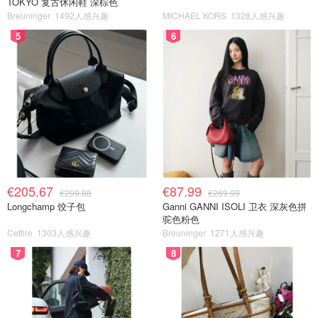
TOKYO 复古休闲鞋 深棕色
Breuninger
1492人感兴趣
MICHAEL KORS
1328人感兴趣
5
6
€205.67
€87.99
€299.88
€269.99
Longchamp 饺子包
Ganni GANNI ISOLI 卫衣 深灰色拼
驼色粉色
Cettire
1303人感兴趣
Breuninger
1271人感兴趣
7
8