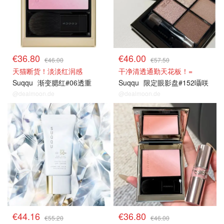
€36.80
€46.00
€46.00
€57.50
天猫断货！淡淡红润感
干净清透通勤天花板！=
Suqqu
渐变腮红#06透重
Suqqu
限定眼影盘#152囁咲
@dealmoon.de
@dealmoon.de
€44.16
€36.80
€55.20
€46.00