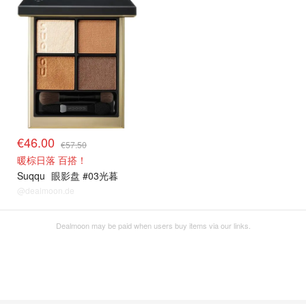
€46.00
€57.50
暖棕日落 百搭！
Suqqu
眼影盘 #03光暮
@dealmoon.de
Dealmoon may be paid when users buy items via our links.