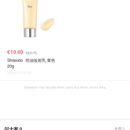
€19.69
€23.75
Shiseido
控油妆前乳 黄色
20g
@dealmoon.de
Dealmoon may be paid when users buy items via our links.
问大家
0
全部