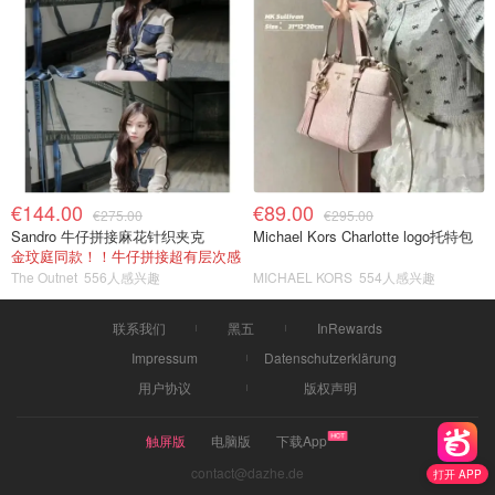
€144.00
€89.00
€275.00
€295.00
Sandro 牛仔拼接麻花针织夹克
Michael Kors Charlotte logo托特包
金玟庭同款！！牛仔拼接超有层次感
The Outnet
556人感兴趣
MICHAEL KORS
554人感兴趣
联系我们
黑五
InRewards
Impressum
Datenschutzerklärung
用户协议
版权声明
触屏版
电脑版
下载App
contact@dazhe.de
打开 APP