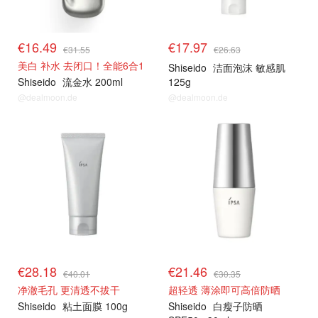
€16.49
€17.97
€31.55
€26.63
美白 补水 去闭口！全能6合1
Shiseido
洁面泡沫 敏感肌
Shiseido
流金水 200ml
125g
@dealmoon.de
@dealmoon.de
€28.18
€21.46
€40.01
€30.35
净澈毛孔 更清透不拔干
超轻透 薄涂即可高倍防晒
Shiseido
粘土面膜 100g
Shiseido
白瘦子防晒