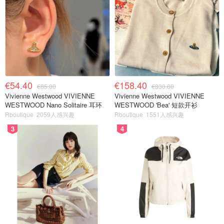
€54.40
€158.40
€85.00
€330.00
Vivienne Westwood VIVIENNE
Vivienne Westwood VIVIENNE
WESTWOOD Nano Solitaire 耳环
WESTWOOD 'Bea' 短款开衫
Rboutique
2059人感兴趣
Rboutique
1551人感兴趣
3
4