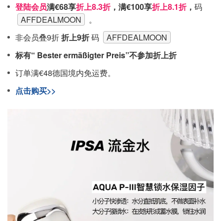
登陆会员
满€68享
折上8.3折
，满€100享
折上8.1折
，
码
AFFDEALMOON
。
非会员叠9折
折上9折
码
AFFDEALMOON
标有“ Bester ermäßigter Preis”不参加折上折
订单满€48德国境内免运费。
点击购买>>