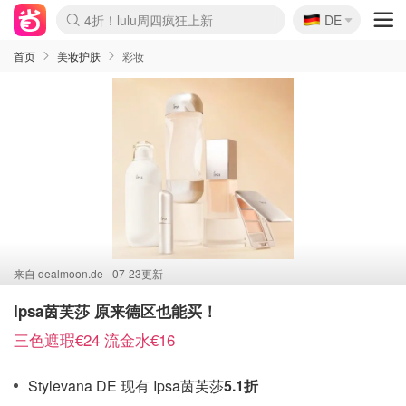
🇩🇪
4折！lulu周四疯狂上新
DE
Boticinal 夏促开抢！
还没结束！&OtherStories大促
Joybuy变相75折 随时失效
速领！Stanley独家85折
疑似霸哥！Camper额外叠85折
Zalando 奥莱闪促！每日更新
Moncler反季囤！5折起+叠9折
Coach Brooklyn仅€192
首页
美妆护肤
彩妆
来自
dealmoon.de
07-23更新
Ipsa茵芙莎 原来德区也能买！
三色遮瑕€24 流金水€16
Stylevana DE 现有 Ipsa茵芙莎
5.1折