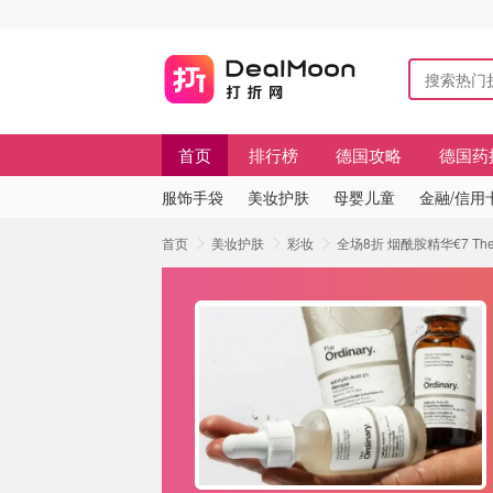
首页
排行榜
德国攻略
德国药
服饰手袋
美妆护肤
母婴儿童
金融/信用
首页
美妆护肤
彩妆
全场8折 烟酰胺精华€7 Th