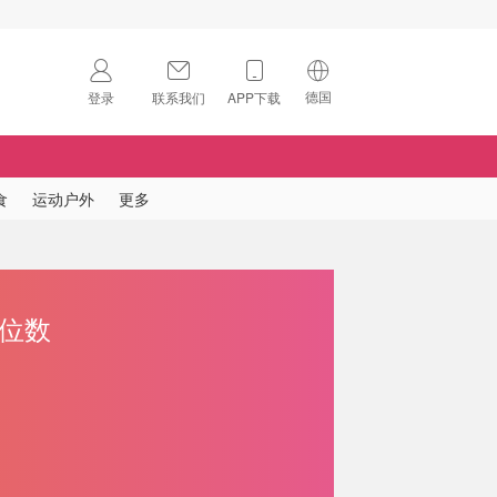
德国
登录
联系我们
APP下载
🇺🇸
美国
🇨🇳
中国
食
运动户外
更多
🇨🇦
加拿大
扫码下载 App
🇬🇧
英国
Download on the
App Store
个位数
🇩🇪
德国
Download the
Android App
🇫🇷
法国
🇮🇹
意大利
🇦🇺
澳洲