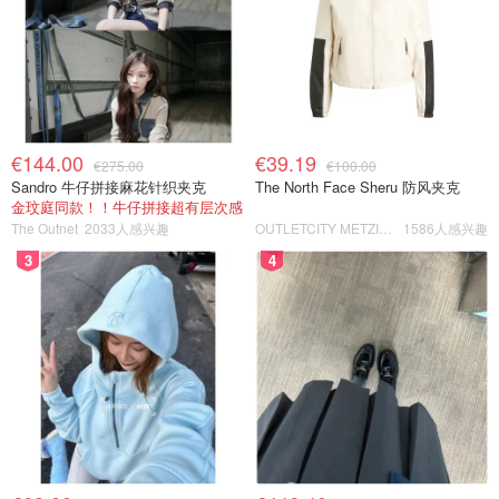
€144.00
€39.19
€275.00
€100.00
Sandro 牛仔拼接麻花针织夹克
The North Face Sheru 防风夹克
金玟庭同款！！牛仔拼接超有层次感
The Outnet
2033人感兴趣
OUTLETCITY METZINGEN
1586人感兴趣
3
4