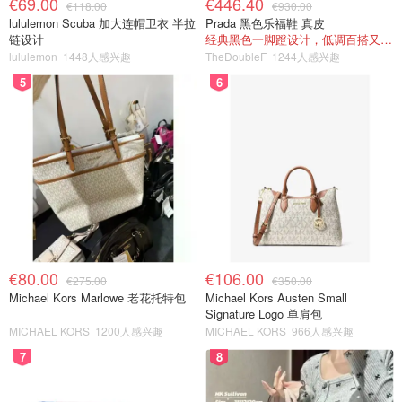
€69.00
€446.40
€118.00
€930.00
lululemon Scuba 加大连帽卫衣 半拉
Prada 黑色乐福鞋 真皮
链设计
经典黑色一脚蹬设计，低调百搭又高级
lululemon
1448人感兴趣
TheDoubleF
1244人感兴趣
5
6
€80.00
€106.00
€275.00
€350.00
Michael Kors Marlowe 老花托特包
Michael Kors Austen Small
Signature Logo 单肩包
MICHAEL KORS
1200人感兴趣
MICHAEL KORS
966人感兴趣
7
8