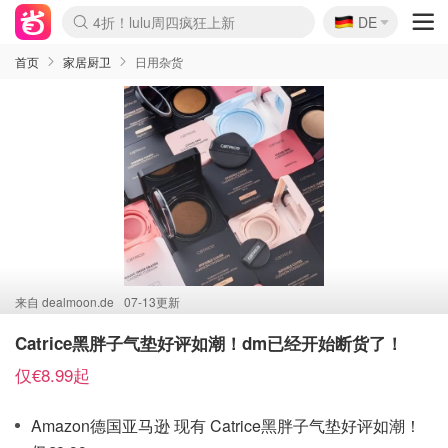
🇩🇪
4折！lulu周四疯狂上新
DE
Boticinal 夏促开抢！
还没结束！&OtherStories大促
Joybuy变相75折 随时失效
速领！Stanley独家85折
疑似霸哥！Camper额外叠85折
Zalando 奥莱闪促！每日更新
Moncler反季囤！5折起+叠9折
Coach Brooklyn仅€192
首页
家居厨卫
日用杂货
来自
dealmoon.de
07-13更新
Catrice黑胖子气垫好评如潮！dm已经开始断货了！
仅€8.99起
Amazon德国亚马逊 现有 Catrice黑胖子气垫好评如潮！