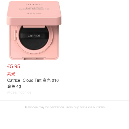
€5.95
高光
Catrice
Cloud Tint 高光 010
金色 4g
@dealmoon.de
Dealmoon may be paid when users buy items via our links.