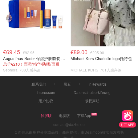
€69.45
€89.00
€92.95
€295.00
Augustinus Bader 保湿护肤套装 TFC8®
Michael Kors Charlotte logo托特包
总价€210！面霜/精华/防晒/面膜
Sephora
738人感兴趣
MICHAEL KORS
701人感兴趣
联系我们
黑五
InRewards
Impressum
Datenschutzerklärung
用户协议
版权声明
触屏版
电脑版
下载App
contact@dazhe.de
打开 APP
页面信息由用户分享或品牌、商家提供，由Dealmoon核实后发布折
扣广告