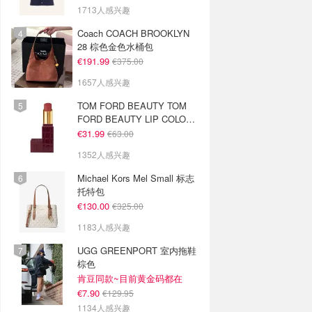
1713人感兴趣
Coach COACH BROOKLYN
28 棕色金色水桶包
€191.99
€375.00
1657人感兴趣
TOM FORD BEAUTY TOM
FORD BEAUTY LIP COLOR
SATIN MATTE 裸玫瑰口红
€31.99
€63.00
1352人感兴趣
Michael Kors Mel Small 标志
托特包
€130.00
€325.00
1183人感兴趣
UGG GREENPORT 室内拖鞋
棕色
肯豆同款~目前黄金码都在
€7.90
€129.95
1134人感兴趣