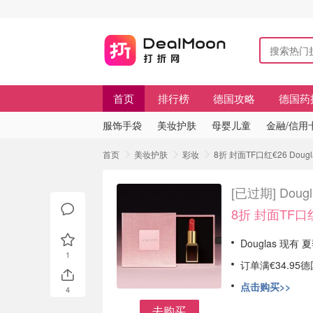
首页
排行榜
德国攻略
德国药
服饰手袋
美妆护肤
母婴儿童
金融/信用
首页
美妆护肤
彩妆
8折 封面TF口红€26 Dougl
[已过期]
Doug
8折 封面TF口
Douglas 现有
1
订单满€34.9
点击购买>>
4
去购买