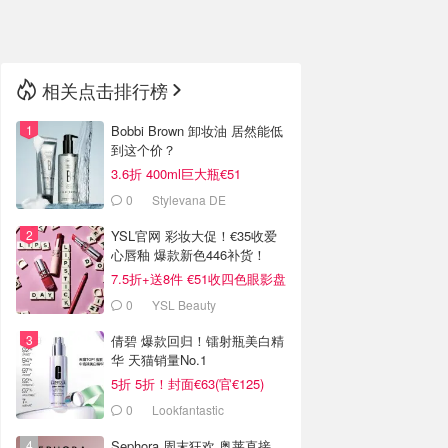
🇳🇿
新西兰
相关点击排行榜
Bobbi Brown 卸妆油 居然能低
到这个价？
3.6折 400ml巨大瓶€51
0
Stylevana DE
YSL官网 彩妆大促！€35收爱
心唇釉 爆款新色446补货！
7.5折+送8件 €51收四色眼影盘
0
YSL Beauty
倩碧 爆款回归！镭射瓶美白精
华 天猫销量No.1
5折 5折！封面€63(官€125)
0
Lookfantastic
Sephora 周末狂欢 奥莱直接