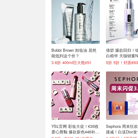
Bobbi Brown 卸妆油 居然
倩碧 爆款回归！
能低到这个价？
白精华 天猫销量No
3.6折 400ml巨大瓶€51
5折 5折！封面€63(
YSL官网 彩妆大促！€35收
Sephora 周末狂
爱心唇釉 爆款新色446补
接减！白送Dior发
货！