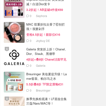
减！白送Dior发卡
3.2折起！AB蓝罐4件套€69
0
Sephora
MAC 双重折扣太香了🤯别拦
我！我要剁手
变相4.5折起！眼影仅€16
0
Joybuy DE
Galeria 突发折上折！Chanel、
Dior、Staub、黑绷带
4折起+叠8折 Chanel洁面罕见
€43
0
Galeria
Breuninger 美妆夏促升级！La
mer套装、帕尔马之水
5.5折叠8折 TF限定唇釉€31
0
Breuninger
换季先换粉底液！LF底妆合集
兰蔻/Nars/MAC等！