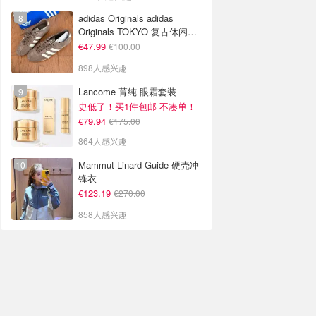
adidas Originals adidas
Originals TOKYO 复古休闲鞋
深棕色
€47.99
€100.00
898人感兴趣
Lancome 菁纯 眼霜套装
史低了！买1件包邮 不凑单！
€79.94
€175.00
864人感兴趣
Mammut Linard Guide 硬壳冲
锋衣
€123.19
€270.00
858人感兴趣