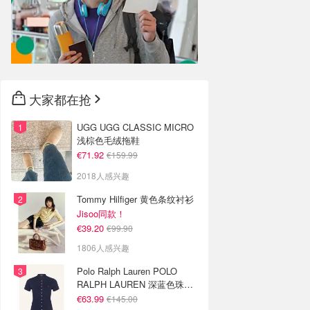
大家都在抢
UGG UGG CLASSIC MICRO
浅棕色毛绒拖鞋
€71.92
€159.99
2018人感兴趣
Tommy Hilfiger 黄色条纹衬衫
Jisoo同款！
€39.20
€99.90
1806人感兴趣
Polo Ralph Lauren POLO
RALPH LAUREN 深蓝色珠地
布 Polo衫
€63.99
€145.00