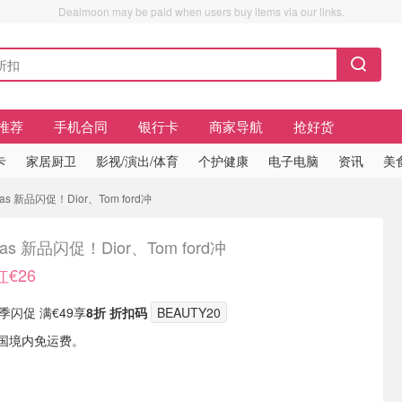
Dealmoon may be paid when users buy items via our links.
推荐
手机合同
银行卡
商家导航
抢好货
卡
家居厨卫
影视/演出/体育
个护健康
电子电脑
资讯
美
as 新品闪促！Dior、Tom ford冲
las 新品闪促！Dior、Tom ford冲
红€26
 夏季闪促 满€49享
8折 折扣码
BEAUTY20
5德国境内免运费。