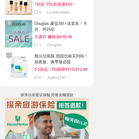
7折起 YSL粉底液€35！
0
Lookfantastic
Douglas 夏促3折+送套装！卡
诗、阿玛尼
天露芬 嫩脸油€38.99
1
Douglas
敷尔佳面膜 德国也能买到啦！
熬夜脸、换季脸必囤
5.5折起！B5面膜5片仅€12.98
0
Joybuy DE
探亲访友签证保险 拒签全额退款