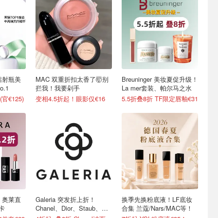
镭射瓶美
MAC 双重折扣太香了🤯别
Breuninger 美妆夏促升级！
.1
拦我！我要剁手
La mer套装、帕尔马之水
官€125)
变相4.5折起！眼影仅€16
5.5折叠8折 TF限定唇釉€31
欢 奥莱直
Galeria 突发折上折！
换季先换粉底液！LF底妆
卡
Chanel、Dior、Staub、黑
合集 兰蔻/Nars/MAC等！
绷带