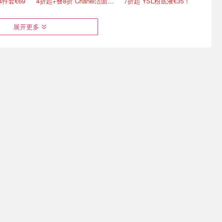
4件套€69
4折起+叠8折 Chanel洁面罕见€43
7折起 YSL粉底液€35！
展开更多
也能买到
SVR 9号卸妆膏 法国药店
kiko盛夏彩妆护肤上新 眼
脸必囤
No.1卸妆 断货半年终于补
影套装直接半价 仅€12！
货！
5.5折起！B5面膜5片仅€12.98
直接4.4折 仅€12.5！
唇线笔 €3