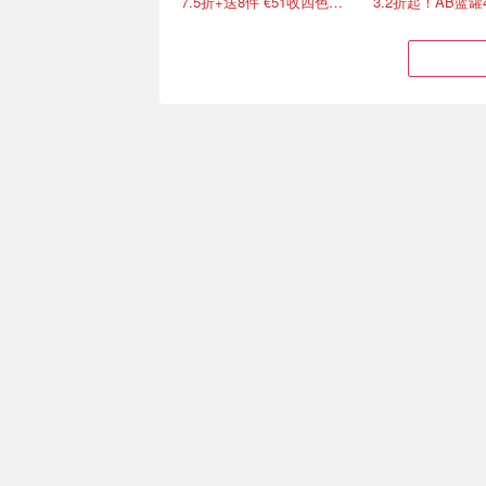
7.5折+送8件 €51收四色眼影盘
3.2折起！AB蓝罐
2026七夕情人节礼物清单
敷尔佳面膜 德国
+约会指南 ❤️送礼推荐+折
啦！熬夜脸、换季
扣汇总
大牌1折起 €90收西太后土星耳钉