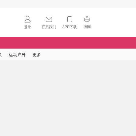
德国
登录
联系我们
APP下载
🇺🇸
美国
🇨🇳
中国
食
运动户外
更多
🇨🇦
加拿大
扫码下载 App
🇬🇧
英国
Download on the
App Store
🇩🇪
德国
Download the
Android App
🇫🇷
法国
🇮🇹
意大利
🇦🇺
澳洲