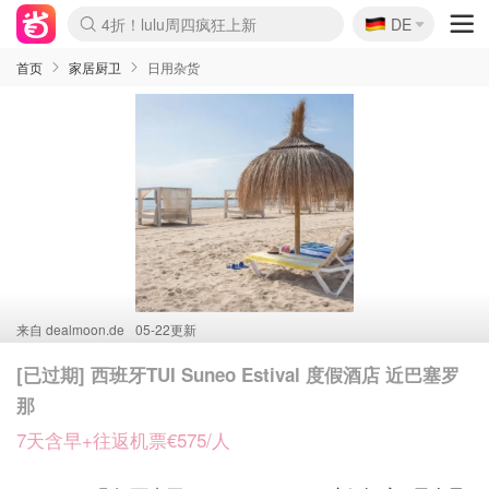
🇩🇪
4折！lulu周四疯狂上新
DE
Boticinal 夏促开抢！
还没结束！&OtherStories大促
Joybuy变相75折 随时失效
速领！Stanley独家85折
疑似霸哥！Camper额外叠85折
Zalando 奥莱闪促！每日更新
Moncler反季囤！5折起+叠9折
Coach Brooklyn仅€192
首页
家居厨卫
日用杂货
来自
dealmoon.de
05-22更新
[已过期] 西班牙TUI Suneo Estival 度假酒店 近巴塞罗
那
7天含早+往返机票€575/人