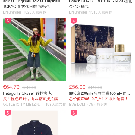
adidas Originals adidas Originals
Coach COACH BROOKLYN 28 棕色
TOKYO 复古休闲鞋 深棕色
金色水桶包
Breuninger
1823人感兴趣
Breuninger
1313人感兴趣
3
4
€64.79
£56.00
€210.00
£140.00
Patagonia Skysail 连帽夹克
卸妆膏200ml+急救面膜100ml+青春面霜15ml
复古撞色设计，山系感直接拉满
总价值£206=2.7折！闭眼冲这套！
OUTLETCITY METZINGEN
498人感兴趣
EVE LOM
475人感兴趣
5
6