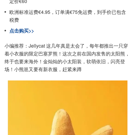
定价€60
欧洲标准运费€4.95，订单满€75免运费，到手价已包含
税费
点击购买>>
小编推荐：Jellycat 这几年真是太会了，每年都推出一只穿
着小衣服的限定巴塞罗熊！这次之前在国内发售的太阳熊，
终于也要来海外！金灿灿的小太阳装，软萌依旧，闪亮登
场！小熊崽又要有新衣服，赶紧来蹲