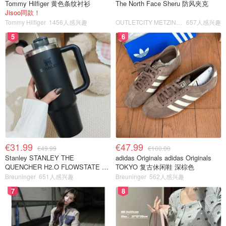
Tommy Hilfiger 黄色条纹衬衫
The North Face Sheru 防风夹克
Jisoo同款！
Tommy Hilfiger
1456人感兴趣
OUTLETCITY METZINGEN
657人感兴趣
5
6
€31.99
€47.99
€49.99
€100.00
Stanley STANLEY THE
adidas Originals adidas Originals
QUENCHER H2.O FLOWSTATE 保
TOKYO 复古休闲鞋 深棕色
温杯 1.18L 黑色
Breuninger
651人感兴趣
Breuninger
562人感兴趣
7
8