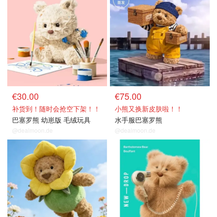
€30.00
€75.00
补货到！随时会抢空下架！！
小熊又换新皮肤啦！！
巴塞罗熊 幼崽版 毛绒玩具
水手服巴塞罗熊
@dealmoon.de
@dealmoon.de