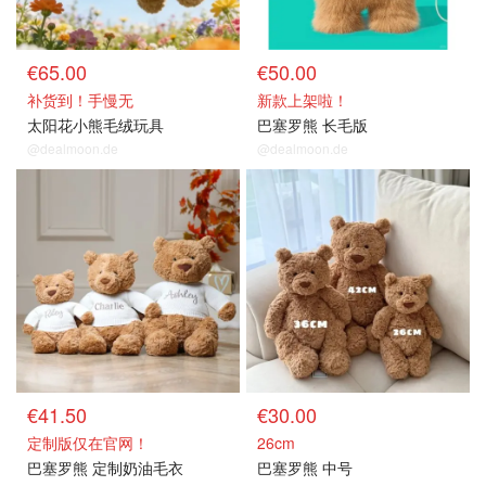
€65.00
€50.00
补货到！手慢无
新款上架啦！
太阳花小熊毛绒玩具
巴塞罗熊 长毛版
@dealmoon.de
@dealmoon.de
€41.50
€30.00
定制版仅在官网！
26cm
巴塞罗熊 定制奶油毛衣
巴塞罗熊 中号