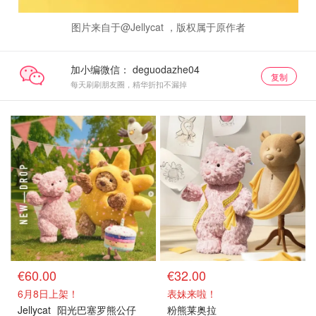
图片来自于@Jellycat ，版权属于原作者
加小编微信：
复制
每天刷刷朋友圈，精华折扣不漏掉
€60.00
€32.00
6月8日上架！
表妹来啦！
Jellycat
阳光巴塞罗熊公仔
粉熊莱奥拉