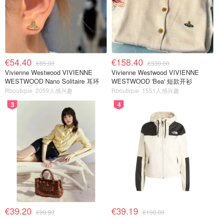
€54.40
€158.40
€85.00
€330.00
Vivienne Westwood VIVIENNE
Vivienne Westwood VIVIENNE
WESTWOOD Nano Solitaire 耳环
WESTWOOD 'Bea' 短款开衫
Rboutique
2059人感兴趣
Rboutique
1551人感兴趣
3
4
€39.20
€39.19
€99.90
€100.00