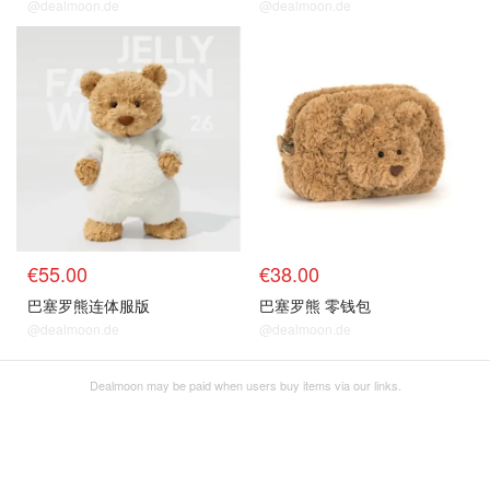
@dealmoon.de
@dealmoon.de
€55.00
€38.00
巴塞罗熊连体服版
巴塞罗熊 零钱包
@dealmoon.de
@dealmoon.de
Dealmoon may be paid when users buy items via our links.