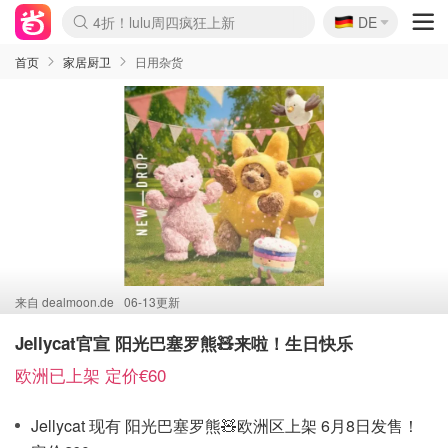
🇩🇪
4折！lulu周四疯狂上新
DE
Boticinal 夏促开抢！
还没结束！&OtherStories大促
Joybuy变相75折 随时失效
速领！Stanley独家85折
疑似霸哥！Camper额外叠85折
Zalando 奥莱闪促！每日更新
Moncler反季囤！5折起+叠9折
Coach Brooklyn仅€192
首页
家居厨卫
日用杂货
来自
dealmoon.de
06-13更新
Jellycat官宣 阳光巴塞罗熊🧸来啦！生日快乐
欧洲已上架 定价€60
Jellycat 现有 阳光巴塞罗熊🧸欧洲区上架 6月8日发售！