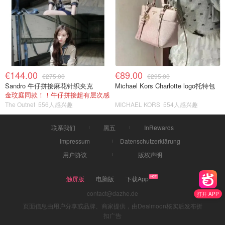
€144.00
€89.00
€275.00
€295.00
Sandro 牛仔拼接麻花针织夹克
Michael Kors Charlotte logo托特包
金玟庭同款！！牛仔拼接超有层次感
The Outnet
556人感兴趣
MICHAEL KORS
554人感兴趣
联系我们
黑五
InRewards
Impressum
Datenschutzerklärung
用户协议
版权声明
触屏版
电脑版
下载App
contact@dazhe.de
打开 APP
页面信息由用户分享或品牌、商家提供，由Dealmoon核实后发布折
扣广告