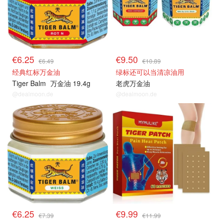
€6.25
€9.50
€6.49
€10.89
经典红标万金油
绿标还可以当清凉油用
Tiger Balm
万金油 19.4g
老虎万金油
@dealmoon.de
@dealmoon.de
€6.25
€9.99
€7.39
€11.99