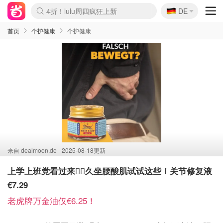
🇩🇪
4折！lulu周四疯狂上新
DE
Boticinal 夏促开抢！
还没结束！&OtherStories大促
Joybuy变相75折 随时失效
速领！Stanley独家85折
疑似霸哥！Camper额外叠85折
Zalando 奥莱闪促！每日更新
Moncler反季囤！5折起+叠9折
Coach Brooklyn仅€192
首页
个护健康
个护健康
来自
dealmoon.de
2025-08-18更新
上学上班党看过来🙋‍♀️久坐腰酸肌试试这些！关节修复液
€7.29
老虎牌万金油仅€6.25！