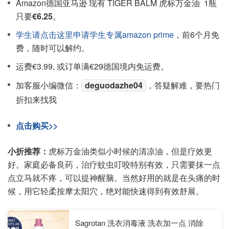
Amazon德国亚马逊 现有 TIGER BALM 虎标万金油 1瓶
只要
€6.25
。
学生请点击这里申请学生专属amazon prime
，前6个月免
费，随时可以解约。
运费€3.99, 或订单满€29德国境内免运费。
加客服小编微信：
deguodazhe04
，答疑解难，要热门
折扣来找我
点击购买>>
小折推荐：
虎标万金油类似小时候的清凉油，但是疗效更
好。家庭必备良药，治疗蚊虫叮咬特别有效，只需要抹一点
点立马就不疼，可以提神醒脑。当然好用的就是在头痛的时
候，用它轻柔按摩太阳穴，绝对能快速得到有效舒展。
Sagrotan 洗衣消毒液 洗衣加一点 消除