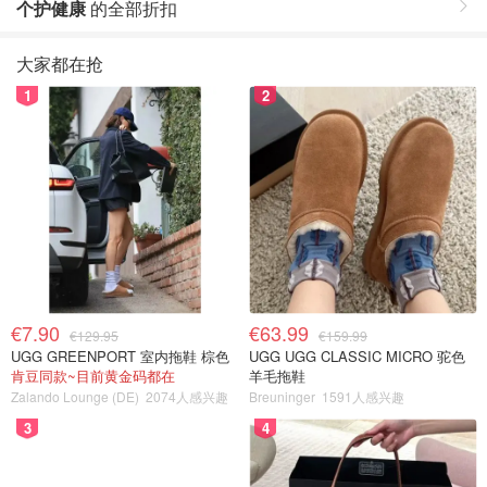
个护健康
的全部折扣
大家都在抢
1
2
€7.90
€63.99
€129.95
€159.99
UGG GREENPORT 室内拖鞋 棕色
UGG UGG CLASSIC MICRO 驼色
肯豆同款~目前黄金码都在
羊毛拖鞋
Zalando Lounge (DE)
2074人感兴趣
Breuninger
1591人感兴趣
3
4