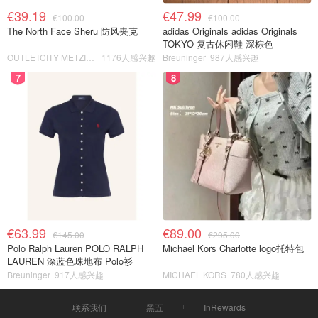
€39.19
€47.99
€100.00
€100.00
The North Face Sheru 防风夹克
adidas Originals adidas Originals
TOKYO 复古休闲鞋 深棕色
OUTLETCITY METZINGEN
1176人感兴趣
Breuninger
987人感兴趣
7
8
€63.99
€89.00
€145.00
€295.00
Polo Ralph Lauren POLO RALPH
Michael Kors Charlotte logo托特包
LAUREN 深蓝色珠地布 Polo衫
Breuninger
917人感兴趣
MICHAEL KORS
780人感兴趣
联系我们
黑五
InRewards