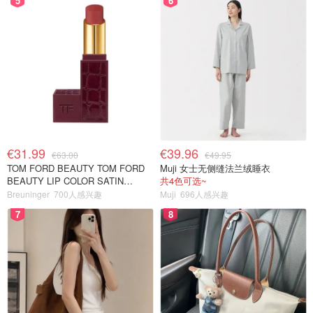
5
6
€31.99
€39.96
€63.00
€49.95
TOM FORD BEAUTY TOM FORD
Muji 女士无侧缝法兰绒睡衣
BEAUTY LIP COLOR SATIN
共4色可选~
MATTE 裸玫瑰口红
Breuninger
700人感兴趣
Muji
696人感兴趣
7
8