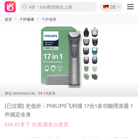
🇩🇪
4折！lulu周四疯狂上新
DE
Boticinal 夏促开抢！
还没结束！&OtherStories大促
Joybuy变相75折 随时失效
速领！Stanley独家85折
疑似霸哥！Camper额外叠85折
Zalando 奥莱闪促！每日更新
Moncler反季囤！5折起+叠9折
Coach Brooklyn仅€192
首页
个护健康
个护健康
来自
dealmoon.de
04-15发布
[已过期] 史低价：PHILIPS飞利浦 17合1多功能理发器 1
件搞定全身
€54.61拿下 给家属来点硬菜