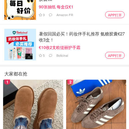
90张抽纸 每盒仅€1
3
Amazon FR
APP打开
暑假回国必买！药妆伴手礼推荐 氨糖胶囊€27
收3盒！
€10收2支欧缇丽护手霜
5
Boticinal
APP打开
大家都在抢
1
2