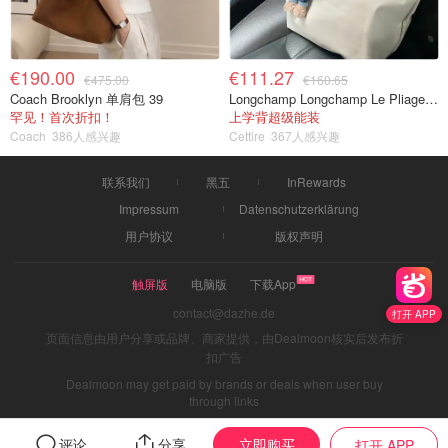
€190.00
€111.27
€475.00
€160.65
Coach Brooklyn 单肩包 39
Longchamp Longchamp Le Pliage 大号手提包
罕见！首次折扣！
上学背超级能装
Coach
386人感兴趣
Cettire
367人感兴趣
联系我们
黑五
InRewards
Impressum
Datenschutzerklärung
用户协议
版权声明
触屏版
电脑版
下载App
contact@dazhe.de
打开 APP
页面信息由用户分享或品牌、商家提供，由Dealmoon核实后发布折
扣广告
Dealmoon may get paid by brands or deals when user buy
through links
立即购买
评论
分享
打开 APP