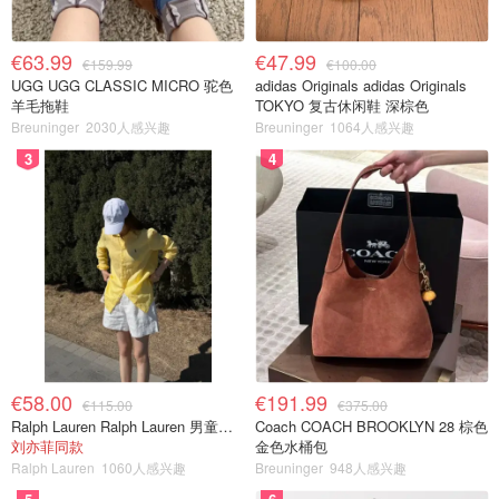
€63.99
€47.99
€159.99
€100.00
UGG UGG CLASSIC MICRO 驼色
adidas Originals adidas Originals
羊毛拖鞋
TOKYO 复古休闲鞋 深棕色
Breuninger
2030人感兴趣
Breuninger
1064人感兴趣
3
4
€58.00
€191.99
€115.00
€375.00
Ralph Lauren Ralph Lauren 男童亚麻衬衫
Coach COACH BROOKLYN 28 棕色
刘亦菲同款
金色水桶包
Ralph Lauren
1060人感兴趣
Breuninger
948人感兴趣