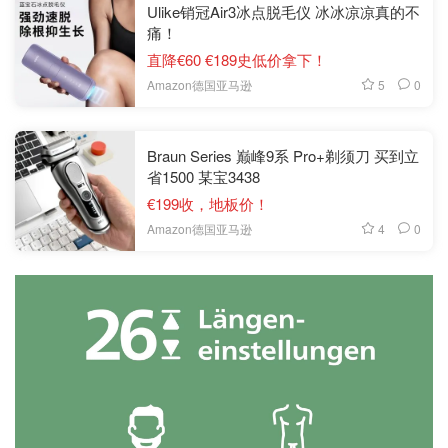
Ulike销冠Air3冰点脱毛仪 冰冰凉凉真的不
痛！
直降€60 €189史低价拿下！
5
0
Amazon德国亚马逊
Braun Series 巅峰9系 Pro+剃须刀 买到立
省1500 某宝3438
€199收，地板价！
4
0
Amazon德国亚马逊