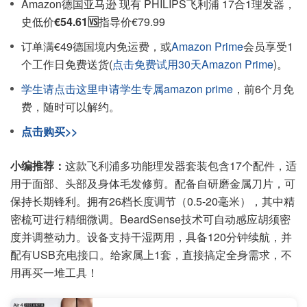
Amazon德国亚马逊 现有 PHILIPS飞利浦 17合1理发器，
史低价
€54.61🆚
指导价€79.99
订单满€49德国境内免运费，或
Amazon Prime
会员享受1
个工作日免费送货(
点击免费试用30天Amazon Prime
)。
学生请点击这里申请学生专属amazon prime
，前6个月免
费，随时可以解约。
点击购买>>
小编推荐：
这款飞利浦多功能理发器套装包含17个配件，适
用于面部、头部及身体毛发修剪。配备自研磨金属刀片，可
保持长期锋利。拥有26档长度调节（0.5-20毫米），其中精
密梳可进行精细微调。BeardSense技术可自动感应胡须密
度并调整动力。设备支持干湿两用，具备120分钟续航，并
配有USB充电接口。给家属上1套，直接搞定全身需求，不
用再买一堆工具！