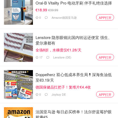
Oral-B Vitality Pro 电动牙刷 伴手礼绝佳选择
€18.99
€39.99
0
Amazon德国亚马逊
APP打开
Lenstore 隐形眼镜比国内转运还便宜 强生、
爱尔康都有
全场8折，水梯度仅€1.28/天
17
Lenstore (DE)
APP打开
Doppelherz 双心低成本养生局💊深海鱼油低
至€0.19/天
德国保健品扛把子！复维片€4.4收
0
Joybuy DE
APP打开
法国亚马逊 每日必买榜单！法尔舒蓝莓护眼
胶囊€5