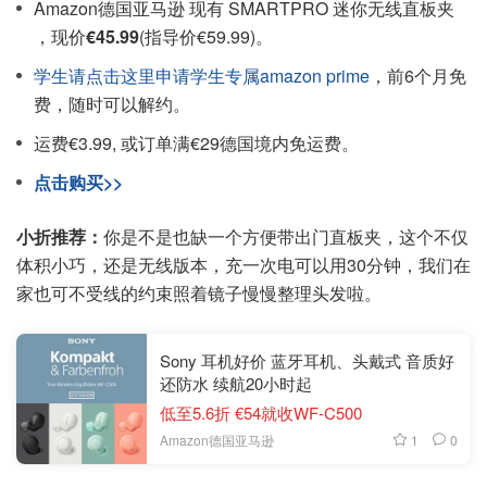
Amazon德国亚马逊 现有 SMARTPRO 迷你无线直板夹
，现价
€45.99
(指导价€59.99)。
学生请点击这里申请学生专属amazon prime
，前6个月免
费，随时可以解约。
运费€3.99, 或订单满€29德国境内免运费。
点击购买>>
小折推荐：
你是不是也缺一个方便带出门直板夹，这个不仅
体积小巧，还是无线版本，充一次电可以用30分钟，我们在
家也可不受线的约束照着镜子慢慢整理头发啦。
Sony 耳机好价 蓝牙耳机、头戴式 音质好
还防水 续航20小时起
低至5.6折 €54就收WF-C500
1
0
Amazon德国亚马逊