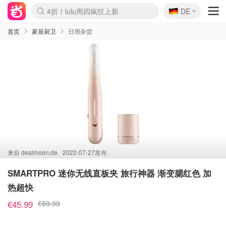
🇩🇪
4折！lulu周四疯狂上新
DE
Boticinal 夏促开抢！
还没结束！&OtherStories大促
Joybuy变相75折 随时失效
速领！Stanley独家85折
疑似霸哥！Camper额外叠85折
Zalando 奥莱闪促！每日更新
Moncler反季囤！5折起+叠9折
Coach Brooklyn仅€192
首页
家居厨卫
日用杂货
来自
dealmoon.de
2022-07-27发布
SMARTPRO 迷你无线直板夹 旅行神器 渐变腮红色 加
热超快
€45.99
€59.99