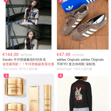
€144.00
€47.99
€275.00
€100.00
Sandro 牛仔拼接麻花针织夹克
adidas Originals adidas Originals
金玟庭同款！！牛仔拼接超有层次感
TOKYO 复古休闲鞋 深棕色
The Outnet
2015人感兴趣
Breuninger
1922人感兴趣
3
4