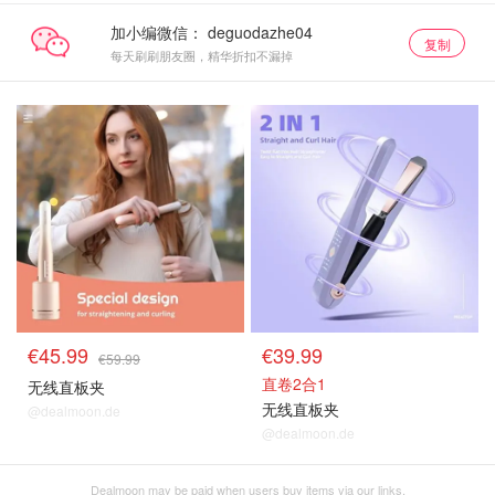
加小编微信：
复制
每天刷刷朋友圈，精华折扣不漏掉
€45.99
€39.99
€59.99
直卷2合1
无线直板夹
无线直板夹
@dealmoon.de
@dealmoon.de
Dealmoon may be paid when users buy items via our links.