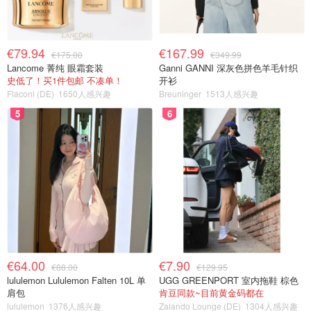
€79.94
€167.99
€175.00
€349.99
Lancome 菁纯 眼霜套装
Ganni GANNI 深灰色拼色羊毛针织
史低了！买1件包邮 不凑单！
开衫
Flaconi (DE)
1650人感兴趣
Breuninger
1513人感兴趣
5
6
€64.00
€7.90
€88.00
€129.95
lululemon Lululemon Falten 10L 单
UGG GREENPORT 室内拖鞋 棕色
肩包
肯豆同款~目前黄金码都在
lululemon
1376人感兴趣
Zalando Lounge (DE)
1304人感兴趣