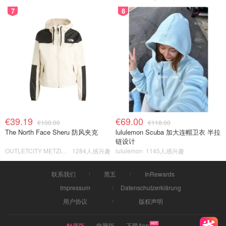
7
8
€39.19
€69.00
€100.00
€118.00
The North Face Sheru 防风夹克
lululemon Scuba 加大连帽卫衣 半拉
链设计
OUTLETCITY METZINGEN
1284人感兴趣
lululemon
1145人感兴趣
联系我们
黑五
InRewards
Impressum
Datenschutzerklärung
用户协议
版权声明
触屏版
电脑版
下载App