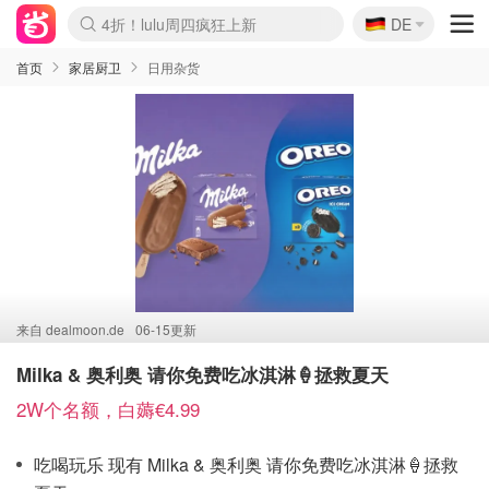
🇩🇪
4折！lulu周四疯狂上新
DE
Boticinal 夏促开抢！
还没结束！&OtherStories大促
Joybuy变相75折 随时失效
速领！Stanley独家85折
疑似霸哥！Camper额外叠85折
Zalando 奥莱闪促！每日更新
Moncler反季囤！5折起+叠9折
Coach Brooklyn仅€192
首页
家居厨卫
日用杂货
来自
dealmoon.de
06-15更新
Milka & 奥利奥 请你免费吃冰淇淋🍦拯救夏天
2W个名额，白薅€4.99
吃喝玩乐 现有 Milka & 奥利奥 请你免费吃冰淇淋🍦拯救