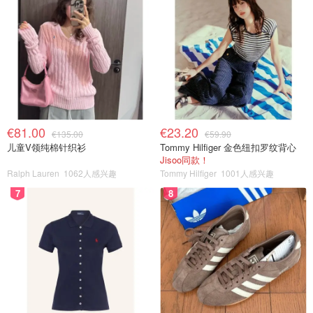
€81.00
€23.20
€135.00
€59.90
儿童V领纯棉针织衫
Tommy Hilfiger 金色纽扣罗纹背心
Jisoo同款！
Ralph Lauren
1062人感兴趣
Tommy Hilfiger
1001人感兴趣
7
8