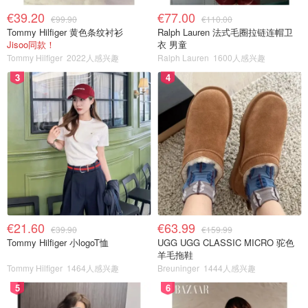
€39.20
€77.00
€99.90
€110.00
Tommy Hilfiger 黄色条纹衬衫
Ralph Lauren 法式毛圈拉链连帽卫
Jisoo同款！
衣 男童
Tommy Hilfiger
2022人感兴趣
Ralph Lauren
1600人感兴趣
3
4
€21.60
€63.99
€39.90
€159.99
Tommy Hilfiger 小logoT恤
UGG UGG CLASSIC MICRO 驼色
羊毛拖鞋
Tommy Hilfiger
1464人感兴趣
Breuninger
1444人感兴趣
5
6