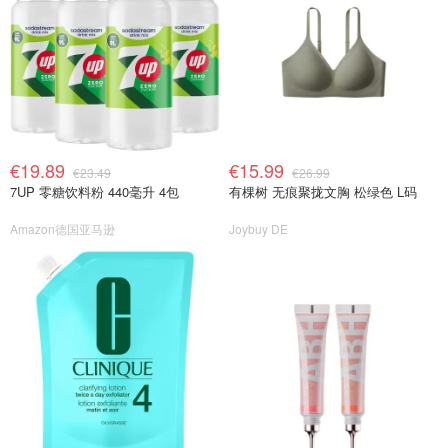
€19.89
€15.99
€23.49
€26.99
7UP 零糖饮料粉 440毫升 4包
有棵树 无痕聚拢文胸 松绿色 L码
Amazon德国亚马逊
Joybuy DE