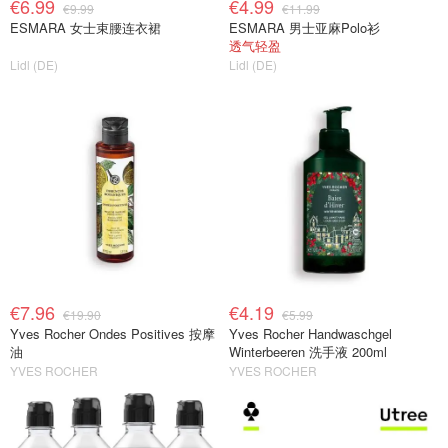
€6.99
€4.99
€9.99
€11.99
ESMARA 女士束腰连衣裙
ESMARA 男士亚麻Polo衫
透气轻盈
Lidl (DE)
Lidl (DE)
€7.96
€4.19
€19.90
€5.99
Yves Rocher Ondes Positives 按摩
Yves Rocher Handwaschgel
油
Winterbeeren 洗手液 200ml
YVES ROCHER
YVES ROCHER