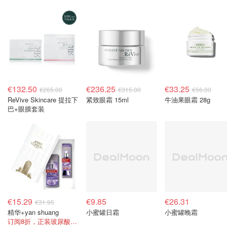
€132.50
€236.25
€33.25
€265.00
€315.00
€56.00
ReVive Skincare 提拉下
紧致眼霜 15ml
牛油果眼霜 28g
巴+眼膜套装
€15.29
€9.85
€26.31
€31.95
精华+yan shuang
小蜜罐日霜
小蜜罐晚霜
订阅8折，正装玻尿酸+正装眼霜