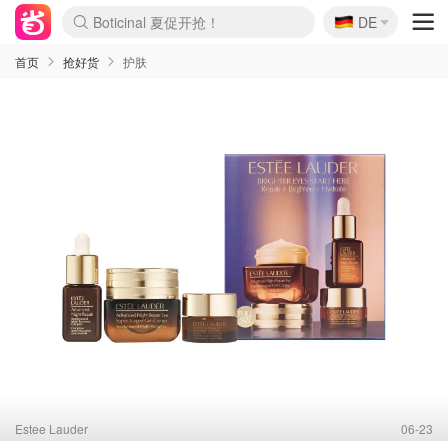
🇩🇪
4折！lulu周四疯狂上新
DE
Boticinal 夏促开抢！
还没结束！&OtherStories大促
Joybuy变相75折 随时失效
速领！Stanley独家85折
疑似霸哥！Camper额外叠85折
Zalando 奥莱闪促！每日更新
Moncler反季囤！5折起+叠9折
Coach Brooklyn仅€192
首页
抢好货
护肤
Estee Lauder
06-23