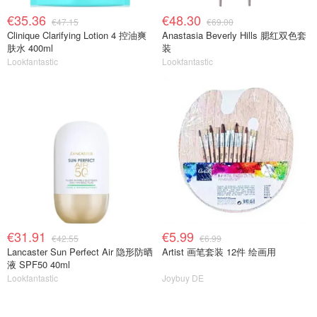
€35.36
€48.30
€47.15
€69.00
Clinique Clarifying Lotion 4 控油爽
Anastasia Beverly Hills 腮红双色套
肤水 400ml
装
Lookfantastic
Lookfantastic
€31.91
€5.99
€42.55
€6.99
Lancaster Sun Perfect Air 隐形防晒
Artist 画笔套装 12件 绘画用
液 SPF50 40ml
Lookfantastic
Joybuy DE