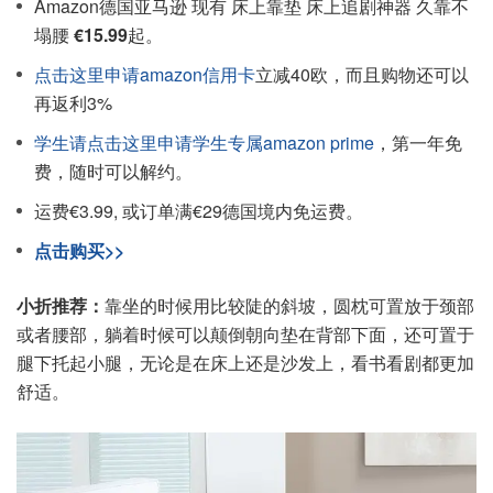
Amazon德国亚马逊 现有 床上靠垫 床上追剧神器 久靠不
塌腰
€15.99
起。
点击这里申请amazon信用卡
立减40欧，而且购物还可以
再返利3%
学生请点击这里申请学生专属amazon prime
，第一年免
费，随时可以解约。
运费€3.99, 或订单满€29德国境内免运费。
点击购买>>
小折推荐：
靠坐的时候用比较陡的斜坡，圆枕可置放于颈部
或者腰部，躺着时候可以颠倒朝向垫在背部下面，还可置于
腿下托起小腿，无论是在床上还是沙发上，看书看剧都更加
舒适。