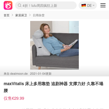
🇩🇪
4折！lulu周四疯狂上新
DE
Boticinal 夏促开抢！
还没结束！&OtherStories大促
Joybuy变相75折 随时失效
速领！Stanley独家85折
疑似霸哥！Camper额外叠85折
Zalando 奥莱闪促！每日更新
Moncler反季囤！5折起+叠9折
Coach Brooklyn仅€192
首页
家居厨卫
日用杂货
来自
dealmoon.de
2021-01-04更新
maxVitalis 床上多用靠垫 追剧神器 支撑力好 久靠不塌
腰
仅售€29.99