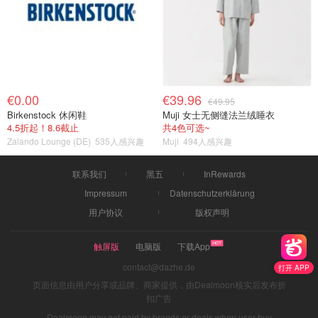
€0.00
€39.96
€49.95
Birkenstock 休闲鞋
Muji 女士无侧缝法兰绒睡衣
4.5折起！8.6截止
共4色可选~
Zalando Lounge (DE)
535人感兴趣
Muji
494人感兴趣
联系我们
黑五
InRewards
Impressum
Datenschutzerklärung
用户协议
版权声明
触屏版
电脑版
下载App
contact@dazhe.de
打开 APP
页面信息由用户分享或品牌、商家提供，由Dealmoon核实后发布折
扣广告
Dealmoon may get paid by brands or deals when user buy