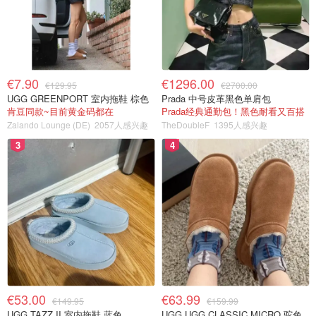
€7.90
€1296.00
€129.95
€2700.00
UGG GREENPORT 室内拖鞋 棕色
Prada 中号皮革黑色单肩包
肯豆同款~目前黄金码都在
Prada经典通勤包！黑色耐看又百搭
Zalando Lounge (DE)
2057人感兴趣
TheDoubleF
1395人感兴趣
3
4
€53.00
€63.99
€149.95
€159.99
UGG TAZZ II 室内拖鞋 蓝色
UGG UGG CLASSIC MICRO 驼色