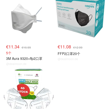
€11.34
€11.08
€16.99
€12.99
5个
FFP2口罩20个
3M Aura 9320+ffp2口罩
@dealmoon.de
@dealmoon.de