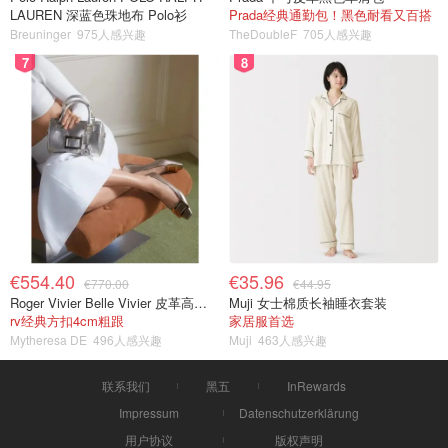
LAUREN 深蓝色珠地布 Polo衫
Prada经典通勤包！黑色耐看又百搭
Breuninger
975人感兴趣
TheDoubleF
705人感兴趣
7
8
€554.40
€35.96
€770.00
€44.95
Roger Vivier Belle Vivier 皮革高跟鞋
Muji 女士棉质长袖睡衣套装
rv经典方扣4cm粗跟
家居服首选
Mytheresa DE
496人感兴趣
Muji
463人感兴趣
联系我们
黑五
InRewards
Impressum
Datenschutzerklärung
用户协议
版权声明