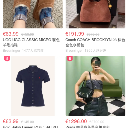
€63.99
€191.99
€159.99
€375.00
UGG UGG CLASSIC MICRO 驼色
Coach COACH BROOKLYN 28 棕色
羊毛拖鞋
金色水桶包
Breuninger
1477人感兴趣
Breuninger
1365人感兴趣
5
6
€63.99
€1296.00
€145.00
€2700.00
Polo Ralph Lauren POLO RALPH
Prada 中号皮革黑色单肩包