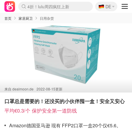
🇩🇪
4折！lulu周四疯狂上新
DE
Boticinal 夏促开抢！
还没结束！&OtherStories大促
Joybuy变相75折 随时失效
速领！Stanley独家85折
疑似霸哥！Camper额外叠85折
Zalando 奥莱闪促！每日更新
Moncler反季囤！5折起+叠9折
Coach Brooklyn仅€192
首页
家居厨卫
日用杂货
来自
dealmoon.de
2022-08-15更新
口罩总是需要的！还没买的小伙伴囤一盒！安全又安心
平均€0.3/个 保护安全第一道防线
Amazon德国亚马逊 现有 FFP2口罩一盒20个仅€5.6。