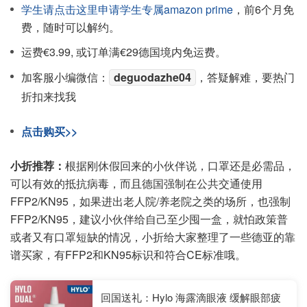
学生请点击这里申请学生专属amazon prime
，前6个月免
费，随时可以解约。
运费€3.99, 或订单满€29德国境内免运费。
加客服小编微信：
deguodazhe04
，答疑解难，要热门
折扣来找我
点击购买>>
小折推荐：
根据刚休假回来的小伙伴说，口罩还是必需品，
可以有效的抵抗病毒，而且德国强制在公共交通使用
FFP2/KN95，如果进出老人院/养老院之类的场所，也强制
FFP2/KN95，建议小伙伴给自己至少囤一盒，就怕政策普
或者又有口罩短缺的情况，小折给大家整理了一些德亚的靠
谱买家，有FFP2和KN95标识和符合CE标准哦。
回国送礼：Hylo 海露滴眼液 缓解眼部疲