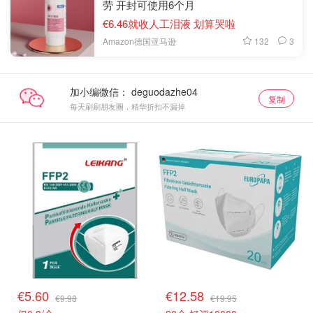
劳 开封可使用6个月
€6.46就收人工泪液 划算哭啦
132
3
Amazon德国亚马逊
加小编微信：
复制
每天刷刷朋友圈，精华折扣不漏掉
€5.60
€12.58
€9.98
€19.95