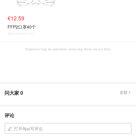
€12.59
FFP2口罩40个
@dealmoon.de
Dealmoon may be paid when users buy items via our links.
问大家
0
全部
评论
打开App写评论