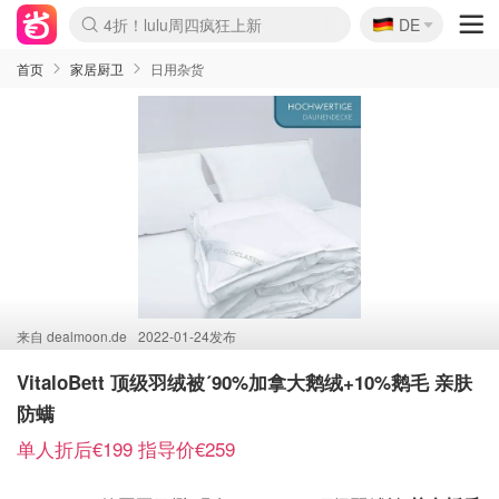
🇩🇪
4折！lulu周四疯狂上新
DE
Boticinal 夏促开抢！
还没结束！&OtherStories大促
Joybuy变相75折 随时失效
速领！Stanley独家85折
疑似霸哥！Camper额外叠85折
Zalando 奥莱闪促！每日更新
Moncler反季囤！5折起+叠9折
Coach Brooklyn仅€192
首页
家居厨卫
日用杂货
来自
dealmoon.de
2022-01-24发布
VitaloBett 顶级羽绒被´90%加拿大鹅绒+10%鹅毛 亲肤
防螨
单人折后€199 指导价€259