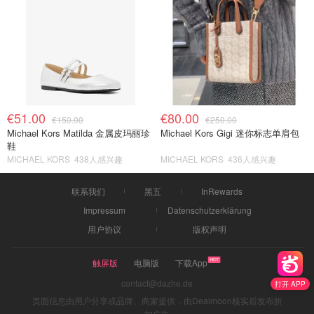
€51.00
€80.00
€150.00
€250.00
Michael Kors Matilda 金属皮玛丽珍
Michael Kors Gigi 迷你标志单肩包
鞋
MICHAEL KORS
438人感兴趣
MICHAEL KORS
436人感兴趣
联系我们
黑五
InRewards
Impressum
Datenschutzerklärung
用户协议
版权声明
触屏版
电脑版
下载App
contact@dazhe.de
打开 APP
页面信息由用户分享或品牌、商家提供，由Dealmoon核实后发布折
扣广告