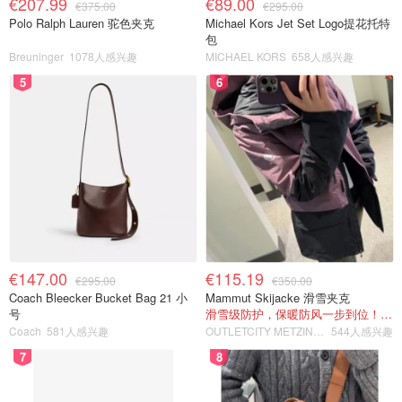
€207.99
€89.00
€375.00
€295.00
Polo Ralph Lauren 驼色夹克
Michael Kors Jet Set Logo提花托特
包
Breuninger
1078人感兴趣
MICHAEL KORS
658人感兴趣
5
6
€147.00
€115.19
€295.00
€350.00
Coach Bleecker Bucket Bag 21 小
Mammut Skijacke 滑雪夹克
号
滑雪级防护，保暖防风一步到位！仅剩s！
Coach
581人感兴趣
OUTLETCITY METZINGEN
544人感兴趣
7
8