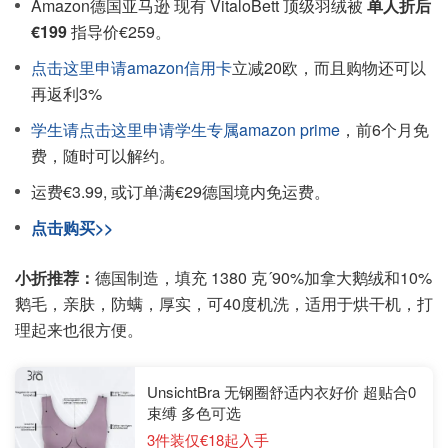
Amazon德国亚马逊 现有 VitaloBett 顶级羽绒被
单人折后
€199
指导价€259。
点击这里申请amazon信用卡
立减20欧，而且购物还可以
再返利3%
学生请点击这里申请学生专属amazon prime
，前6个月免
费，随时可以解约。
运费€3.99, 或订单满€29德国境内免运费。
点击购买>>
小折推荐：
德国制造，填充 1380 克´90%加拿大鹅绒和10%
鹅毛，亲肤，防螨，厚实，可40度机洗，适用于烘干机，打
理起来也很方便。
UnsichtBra 无钢圈舒适内衣好价 超贴合0
束缚 多色可选
3件装仅€18起入手