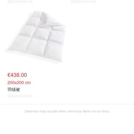
@dealmoon.de
@dealmoon.de
€438.00
200x200 cm
羽绒被
@dealmoon.de
Dealmoon may be paid when users buy items via our links.