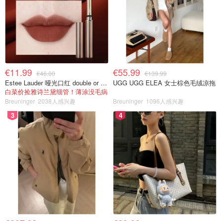
€11.99
€55.99
€46.00
€139.99
Estee Lauder 哑光口红 double or nothing色号
UGG UGG ELEA 女士棕色毛绒凉拖
白菜价捡雅诗兰黛细管！薄涂没毛病
Breuninger
2038人感兴趣
Breuninger
1096人感兴趣
3
4