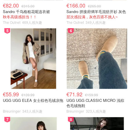
€82.00
€166.00
€315.00
€265.00
Sandro 千鸟格粗花呢连衣裙
Sandro 拼接府绸羊毛混纺开衫 灰色
秋冬高级感担当！！
层次感拉满，灰色百搭不挑人~
The Outnet
469人感兴趣
The Outnet
349人感兴趣
5
6
€55.99
€71.92
€139.99
€159.99
UGG UGG ELEA 女士棕色毛绒凉拖
UGG UGG CLASSIC MICRO 浅棕
色毛绒拖鞋
Breuninger
343人感兴趣
Breuninger
323人感兴趣
7
8