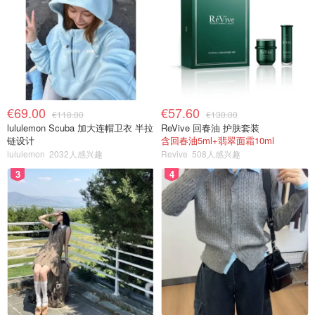
€69.00
€57.60
€118.00
€130.00
lululemon Scuba 加大连帽卫衣 半拉
ReVive 回春油 护肤套装
链设计
含回春油5ml+翡翠面霜10ml
lululemon
2032人感兴趣
Revive
508人感兴趣
3
4