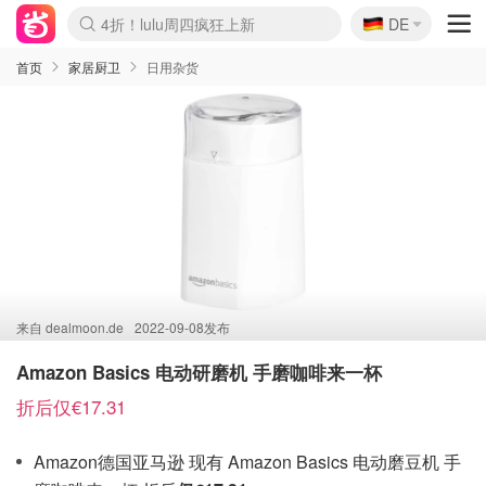
🇩🇪
4折！lulu周四疯狂上新
DE
Boticinal 夏促开抢！
还没结束！&OtherStories大促
Joybuy变相75折 随时失效
速领！Stanley独家85折
疑似霸哥！Camper额外叠85折
Zalando 奥莱闪促！每日更新
Moncler反季囤！5折起+叠9折
Coach Brooklyn仅€192
首页
家居厨卫
日用杂货
来自
dealmoon.de
2022-09-08发布
Amazon Basics 电动研磨机 手磨咖啡来一杯
折后仅€17.31
Amazon德国亚马逊 现有 Amazon Basics 电动磨豆机 手