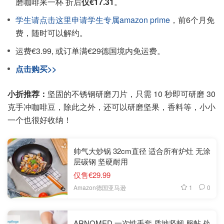
磨咖啡来一杯 折后
仅€17.31
。
学生请点击这里申请学生专属amazon prime
，前6个月免
费，随时可以解约。
运费€3.99, 或订单满€29德国境内免运费。
点击购买>>
小折推荐：
坚固的不锈钢研磨刀片，只需 10 秒即可研磨 30
克手冲咖啡豆，除此之外，还可以研磨坚果，香料等，小小
一个也很好收纳！
帅气大炒锅 32cm直径 适合所有炉灶 无涂
层碳钢 坚硬耐用
仅售€29.99
1
0
Amazon德国亚马逊
ARNOMED 一次性手套 质地坚韧 服帖 处