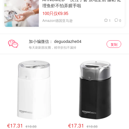
理鱼虾不怕弄腥手啦
100只仅€9.95
1
0
Amazon德国亚马逊
加小编微信：
复制
每天刷刷朋友圈，精华折扣不漏掉
€17.31
€17.31
€18.88
€18.88