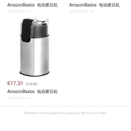
AmazonBasics
电动磨豆机
AmazonBasics
电动磨豆机
@dealmoon.de
@dealmoon.de
€17.31
€18.89
AmazonBasics
电动磨豆机
@dealmoon.de
Dealmoon may be paid when users buy items via our links.