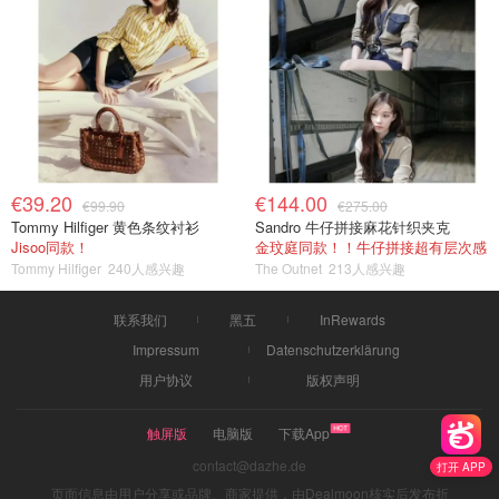
€39.20
€144.00
€99.90
€275.00
Tommy Hilfiger 黄色条纹衬衫
Sandro 牛仔拼接麻花针织夹克
Jisoo同款！
金玟庭同款！！牛仔拼接超有层次感
Tommy Hilfiger
240人感兴趣
The Outnet
213人感兴趣
联系我们
黑五
InRewards
Impressum
Datenschutzerklärung
用户协议
版权声明
触屏版
电脑版
下载App
contact@dazhe.de
打开 APP
页面信息由用户分享或品牌、商家提供，由Dealmoon核实后发布折