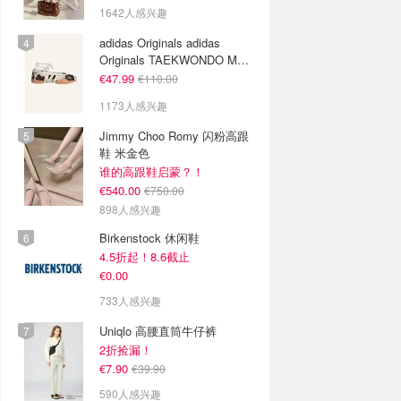
1642人感兴趣
adidas Originals adidas
Originals TAEKWONDO MEI
芭蕾鞋 棕色米色
€47.99
€110.00
1173人感兴趣
Jimmy Choo Romy 闪粉高跟
鞋 米金色
谁的高跟鞋启蒙？！
€540.00
€750.00
898人感兴趣
Birkenstock 休闲鞋
4.5折起！8.6截止
€0.00
733人感兴趣
Uniqlo 高腰直筒牛仔裤
2折捡漏！
€7.90
€39.90
590人感兴趣