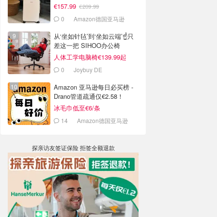
€157.99
€209.99
0
Amazon德国亚马逊
从‘坐如针毡’到‘坐如云端’☝️只
差这一把 SIHOO办公椅
人体工学电脑椅€139.99起
0
Joybuy DE
Amazon 亚马逊每日必买榜 -
Drano管道疏通仅€2.58！
冰毛巾低至€6/条
14
Amazon德国亚马逊
探亲访友签证保险 拒签全额退款