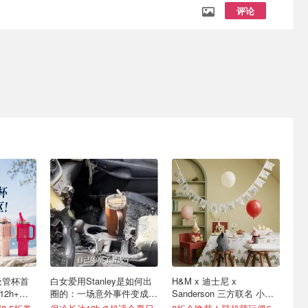
评论
o吸管杯首
白女爱用Stanley是如何出
H&M x 迪士尼 x
12h+，
圈的：一场意外事件变成顶
Sanderson 三方联名 小熊
级营销案例
维尼系列太治愈