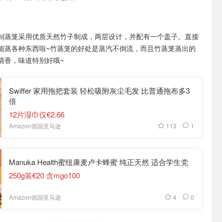
制蒸笼采用优质天然竹子制成，两层设计，并配有一个盖子。直接
能蒸各种东西啦~竹蒸笼的好处是蒸汽不倒流，而且竹蒸笼蒸出的
清香，味道特别好哦~
Swiffer 家用拖把套装 轻松吸附灰尘毛发 比普通拖布多3
倍
12片湿巾仅€2.66
113
1
Amazon德国亚马逊
Manuka Health蜜纽康麦卢卡蜂蜜 纯正天然 适合学生党
250g装€20 含mgo100
4
0
Amazon德国亚马逊