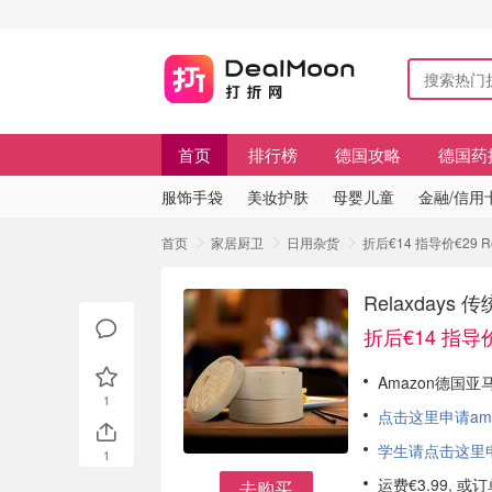
首页
排行榜
德国攻略
德国药
服饰手袋
美妆护肤
母婴儿童
金融/信用
首页
家居厨卫
日用杂货
折后€14 指导价€29 
Relaxday
折后€14 指导价
Amazon德国亚马
1
点击这里申请am
学生请点击这里申请
1
运费€3.99, 
去购买