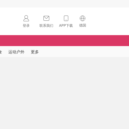
德国
登录
联系我们
APP下载
🇺🇸
美国
🇨🇳
中国
食
运动户外
更多
🇨🇦
加拿大
扫码下载 App
🇬🇧
英国
Download on the
App Store
🇩🇪
德国
Download the
Android App
🇫🇷
法国
🇮🇹
意大利
🇦🇺
澳洲