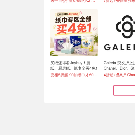
送一台☝️价值€799的K2 Combo！
7折起+叠限量独家
买纸还得看Joybuy！厕
Galeria 突发折
纸、厨房纸、纸巾全买4免1
Chanel、Dior、S
绷带
变相5折起 90抽纸巾才€0.22/包