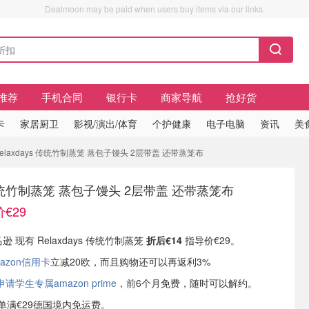
Dealmoon may be paid when users buy items via our links.
推荐
手机合同
银行卡
商家导航
抢好货
卡
家居厨卫
影视/演出/体育
个护健康
电子电脑
资讯
美
Relaxdays 传统竹制蒸笼 蒸包子馒头 2层带盖 还带蒸笼布
s 传统竹制蒸笼 蒸包子馒头 2层带盖 还带蒸笼布
€29
逊 现有 Relaxdays 传统竹制蒸笼
折后€14
指导价€29。
azon信用卡
立减20欧，而且购物还可以再返利3%
学生专属amazon prime
，前6个月免费，随时可以解约。
或订单满€29德国境内免运费。