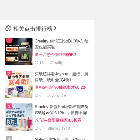
🇳🇿
新西兰
相关点击排行榜
Creality 创想三维3D打印机 德
国也能买啦
送一台☝️价值€799的K2
Combo！
13
Creality
买纸还得看Joybuy！厕纸、厨
房纸、纸巾全买4免1
变相5折起 90抽纸巾才€0.22/
包
0
Joybuy DE
Stanley 新款Pro吸管杯首降价
€28起🔥保冷12h+，便携不漏
水
7折起+叠限量独家8.5折券
0
Stanley 1913
Galeria 突发折上折！Chanel、