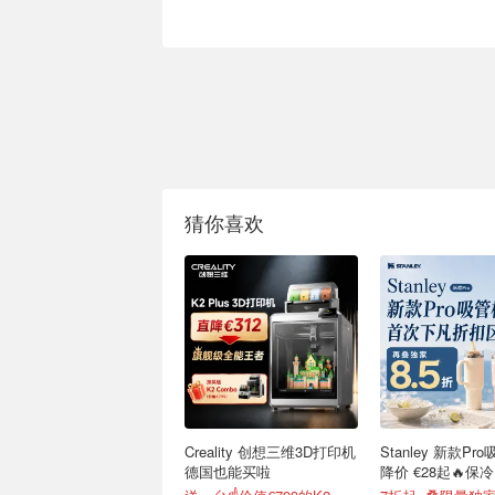
猜你喜欢
Creality 创想三维3D打印机
Stanley 新款Pr
德国也能买啦
降价 €28起🔥保冷
便携不漏水