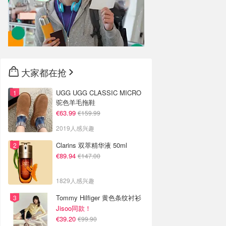
大家都在抢
UGG UGG CLASSIC MICRO
驼色羊毛拖鞋
€63.99
€159.99
2019人感兴趣
Clarins 双萃精华液 50ml
€89.94
€147.00
1829人感兴趣
Tommy Hilfiger 黄色条纹衬衫
Jisoo同款！
€39.20
€99.90