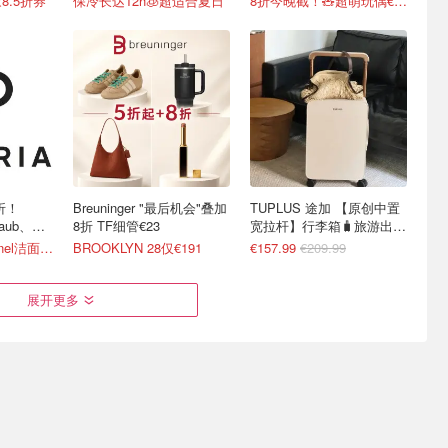
8.5折券
保冷长达12h🧊超适合夏日
8折今晚截！🧸超萌玩偶€12
上折！
Breuninger "最后机会"叠加
TUPLUS 途加 【原创中置
taub、黑
8折 TF细管€23
宽拉杆】行李箱🧳旅游出差
好搭子
4折起+叠8折 Chanel洁面罕见€43
BROOKLYN 28仅€191
€157.99
€209.99
展开更多