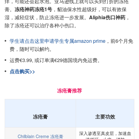
痒，可能还会起水泡。亚马逊线上就可以买到打折的冻疮
膏。
冻疮神药冻疮1号
，貂油保水性超级好，可以有效保
湿，减轻症状，防止冻疮进一步发展。
Aliphia伤口神药
，
除了冻疮还可以治疗各种小伤口。
学生请点击这里申请学生专属amazon prime
，前6个月免
费，随时可以解约。
运费€3.99, 或订单满€29德国境内免运费。
点击购买>>
冻疮膏推荐
冻疮膏
主要功效
深入渗透至真皮层，加速血
Chilblain Creme 冻疮膏