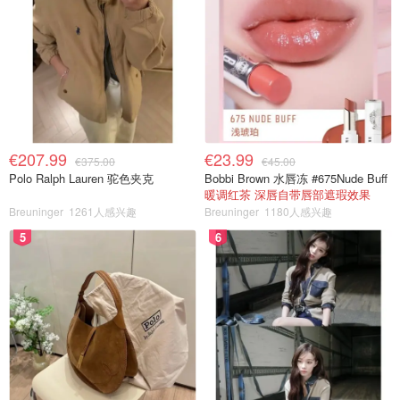
€207.99
€23.99
€375.00
€45.00
Polo Ralph Lauren 驼色夹克
Bobbi Brown 水唇冻 #675Nude Buff
暖调红茶 深唇自带唇部遮瑕效果
Breuninger
1261人感兴趣
Breuninger
1180人感兴趣
5
6