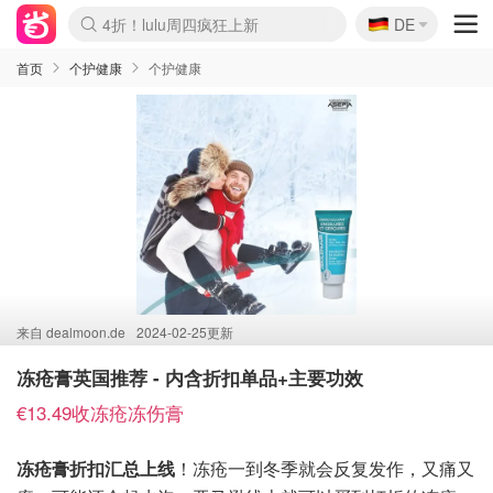
🇩🇪
4折！lulu周四疯狂上新
DE
Boticinal 夏促开抢！
还没结束！&OtherStories大促
Joybuy变相75折 随时失效
速领！Stanley独家85折
疑似霸哥！Camper额外叠85折
Zalando 奥莱闪促！每日更新
Moncler反季囤！5折起+叠9折
Coach Brooklyn仅€192
首页
个护健康
个护健康
来自
dealmoon.de
2024-02-25更新
冻疮膏英国推荐 - 内含折扣单品+主要功效
€13.49收冻疮冻伤膏
冻疮膏折扣汇总上线
！冻疮一到冬季就会反复发作，又痛又