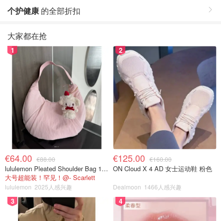
个护健康
的全部折扣
大家都在抢
1
2
€64.00
€125.00
€88.00
€160.00
lululemon Pleated Shoulder Bag 10L 单肩包
ON Cloud X 4 AD 女士运动鞋 粉色
大号超能装！罕见！@- Scarlett
lululemon
2025人感兴趣
Dealmoon
1466人感兴趣
3
4