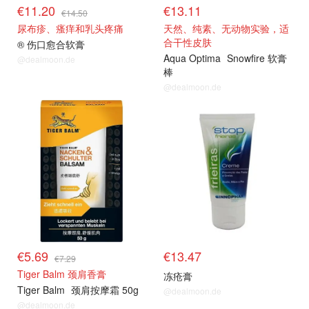
€11.20
€13.11
€14.50
尿布疹、瘙痒和乳头疼痛
天然、纯素、无动物实验，适
合干性皮肤
® 伤口愈合软膏
Aqua Optima
Snowfire 软膏
@dealmoon.de
棒
@dealmoon.de
€5.69
€13.47
€7.29
Tiger Balm 颈肩香膏
冻疮膏
Tiger Balm
颈肩按摩霜 50g
@dealmoon.de
@dealmoon.de