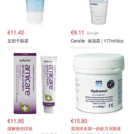
€11.42
€9.11
€11.39
足部干裂霜
CeraVe
保湿霜 | 177ml/6oz
@dealmoon.de
@dealmoon.de
€11.95
€15.80
缓解瘀伤症状
英国排名第一的处方润肤膏