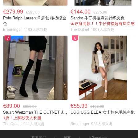
€279.99
€144.00
€595.00
€275.00
Polo Ralph Lauren 单肩包 橄榄绿金
Sandro 牛仔拼接麻花针织夹克
色
金玟庭同款！！牛仔拼接超有层次感
Breuninger
1103人感兴趣
The Outnet
1008人感兴趣
7
8
€89.00
€55.99
€850.00
€139.99
Stuart Weitzman THE OUTNET Jocey 弹力绒面过膝靴
UGG UGG ELEA 女士棕色毛绒凉拖
1折！上脚秒变大长腿
The Outnet
941人感兴趣
Breuninger
923人感兴趣
联系我们
黑五
InRewards