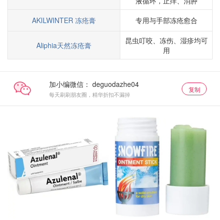
液循环，止痒、消肿
AKILWINTER 冻疮膏
专用与手部冻疮愈合
昆虫叮咬、冻伤、湿疹均可
Aliphia天然冻疮膏
用
加小编微信：
复制
每天刷刷朋友圈，精华折扣不漏掉