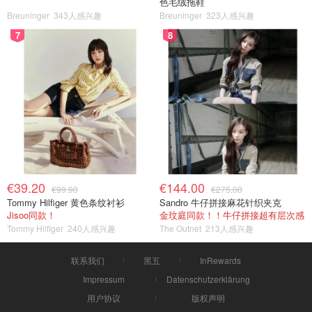
色毛绒拖鞋
Breuninger
343人感兴趣
Breuninger
323人感兴趣
7
8
€39.20
€144.00
€99.90
€275.00
Tommy Hilfiger 黄色条纹衬衫
Sandro 牛仔拼接麻花针织夹克
Jisoo同款！
金玟庭同款！！牛仔拼接超有层次感
Tommy Hilfiger
240人感兴趣
The Outnet
213人感兴趣
联系我们
黑五
InRewards
Impressum
Datenschutzerklärung
用户协议
版权声明