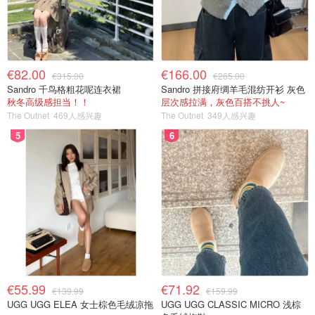
€82.00
€166.00
€315.00
€265.00
Sandro 千鸟格粗花呢连衣裙
Sandro 拼接府绸羊毛混纺开衫 灰色
秋冬高级感担当！！
层次感拉满，灰色百搭不挑人~
The Outnet
469人感兴趣
The Outnet
349人感兴趣
5
6
€55.99
€71.92
€139.99
€159.99
UGG UGG ELEA 女士棕色毛绒凉拖
UGG UGG CLASSIC MICRO 浅棕