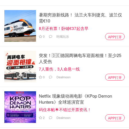
暑期穷游新线路！ 法兰火车到捷克、波兰仅
需€10
8月还有票！卧铺€37起含早
0
吃喝玩乐
APP打开
突发！🇩🇪德国两辆电车迎面相撞！至少25
人受伤
7人重伤，3人命悬一线
0
Dealmoon
APP打开
Netflix 现象级动画电影《KPop Demon
Hunters》全球巡演官宣
码住本帖🌟不错过开票资讯！
2
Dealmoon
APP打开