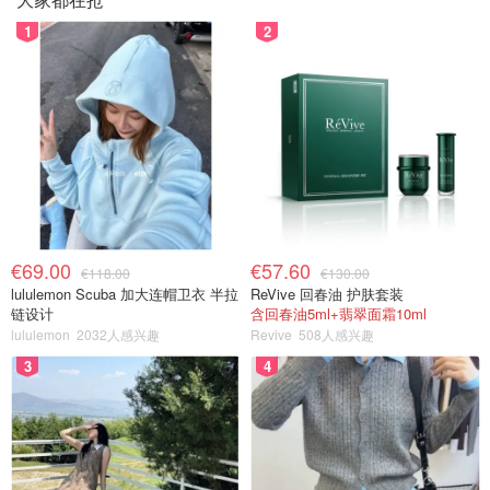
1
2
€69.00
€57.60
€118.00
€130.00
lululemon Scuba 加大连帽卫衣 半拉
ReVive 回春油 护肤套装
链设计
含回春油5ml+翡翠面霜10ml
lululemon
2032人感兴趣
Revive
508人感兴趣
3
4