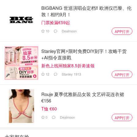
BIGBANG 世巡演唱会定档‼️ 欧洲仅巴黎、伦
敦！相约9月！
门票捡漏€59起
10
Dealmoon
APP打开
Stanley官网⚡️限时免费DIY刻字！攻略干货
+AI指令直接戳
新色上线🆓独家8.5折劵速领
12
Stanley 1913
APP打开
Rouje 夏季优雅新品女装 文艺碎花连衣裙
€156
T恤 €60
0
Dealmoon
APP打开
大家都在抢