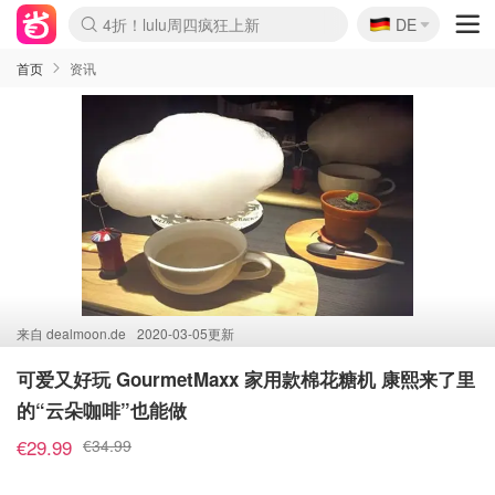
🇩🇪
4折！lulu周四疯狂上新
DE
Boticinal 夏促开抢！
还没结束！&OtherStories大促
Joybuy变相75折 随时失效
速领！Stanley独家85折
疑似霸哥！Camper额外叠85折
Zalando 奥莱闪促！每日更新
Moncler反季囤！5折起+叠9折
Coach Brooklyn仅€192
首页
资讯
来自
dealmoon.de
2020-03-05更新
可爱又好玩 GourmetMaxx 家用款棉花糖机 康熙来了里
的“云朵咖啡”也能做
€29.99
€34.99