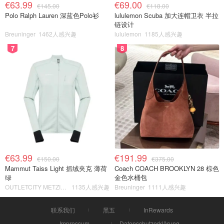
€63.99
€69.00
€145.00
€118.00
Polo Ralph Lauren 深蓝色Polo衫
lululemon Scuba 加大连帽卫衣 半拉
链设计
Breuninger
1462人感兴趣
lululemon
1185人感兴趣
7
8
€63.99
€191.99
€150.00
€375.00
Mammut Taiss Light 抓绒夹克 薄荷
Coach COACH BROOKLYN 28 棕色
绿
金色水桶包
OUTLETCITY METZINGEN
1135人感兴趣
Breuninger
1111人感兴趣
联系我们
黑五
InRewards
Impressum
Datenschutzerklärung