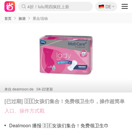
🇩🇪
4折！lulu周四疯狂上新
DE
Boticinal 夏促开抢！
还没结束！&OtherStories大促
Joybuy变相75折 随时失效
速领！Stanley独家85折
疑似霸哥！Camper额外叠85折
Zalando 奥莱闪促！每日更新
Moncler反季囤！5折起+叠9折
Coach Brooklyn仅€192
首页
旅游
景点/活动
来自
dealmoon.de
04-22更新
[已过期] 🇩🇪女孩们集合！免费领卫生巾，操作超简单
入口、操作方式戳
Dealmoon 播报 🇩🇪女孩们集合！免费领卫生巾