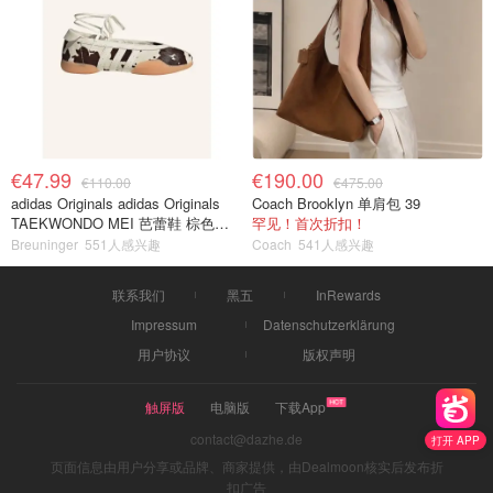
€47.99
€190.00
€110.00
€475.00
adidas Originals adidas Originals
Coach Brooklyn 单肩包 39
TAEKWONDO MEI 芭蕾鞋 棕色米
罕见！首次折扣！
色
Breuninger
551人感兴趣
Coach
541人感兴趣
联系我们
黑五
InRewards
Impressum
Datenschutzerklärung
用户协议
版权声明
触屏版
电脑版
下载App
contact@dazhe.de
打开 APP
页面信息由用户分享或品牌、商家提供，由Dealmoon核实后发布折
扣广告