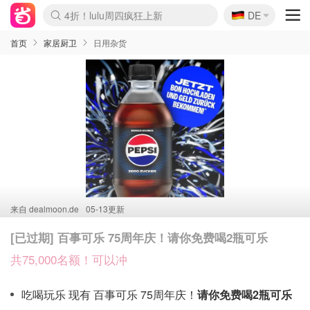
🇩🇪
4折！lulu周四疯狂上新
DE
Boticinal 夏促开抢！
还没结束！&OtherStories大促
Joybuy变相75折 随时失效
速领！Stanley独家85折
疑似霸哥！Camper额外叠85折
Zalando 奥莱闪促！每日更新
Moncler反季囤！5折起+叠9折
Coach Brooklyn仅€192
首页
家居厨卫
日用杂货
来自
dealmoon.de
05-13更新
[已过期] 百事可乐 75周年庆！请你免费喝2瓶可乐
共75,000名额！可以冲
吃喝玩乐 现有 百事可乐 75周年庆！
请你免费喝2瓶可乐