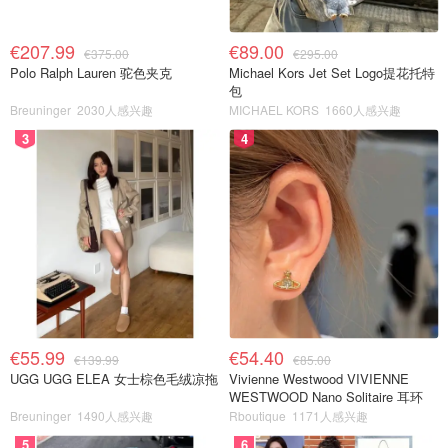
€207.99
€89.00
€375.00
€295.00
Polo Ralph Lauren 驼色夹克
Michael Kors Jet Set Logo提花托特
包
Breuninger
2030人感兴趣
MICHAEL KORS
1660人感兴趣
3
4
€55.99
€54.40
€139.99
€85.00
UGG UGG ELEA 女士棕色毛绒凉拖
Vivienne Westwood VIVIENNE
WESTWOOD Nano Solitaire 耳环
Breuninger
1490人感兴趣
Rboutique
1171人感兴趣
5
6