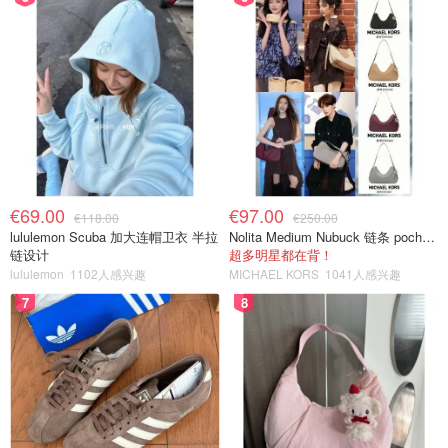
€69.00
€97.00
€118.00
€250.00
lululemon Scuba 加大连帽卫衣 半拉
Nolita Medium Nubuck 链条 pochette
链设计
超多明星都在背！
lululemon
1102人感兴趣
MICHAEL KORS
1041人感兴趣
7
8