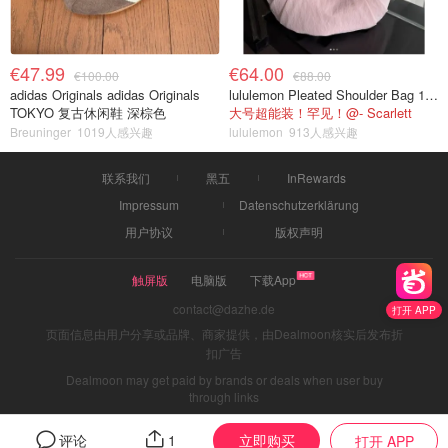
€47.99
€64.00
€100.00
€88.00
adidas Originals adidas Originals
lululemon Pleated Shoulder Bag 10L 单肩包
TOKYO 复古休闲鞋 深棕色
大号超能装！罕见！@- Scarlett
Breuninger
1019人感兴趣
lululemon
913人感兴趣
联系我们
黑五
InRewards
Impressum
Datenschutzerklärung
用户协议
版权声明
触屏版
电脑版
下载App
contact@dazhe.de
打开 APP
页面信息由用户分享或品牌、商家提供，由Dealmoon核实后发布折
扣广告
Dealmoon may get paid by brands or deals when user buy
through links
立即购买
评论
1
打开 APP