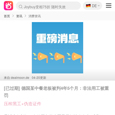
🇩🇪
Joybuy变相75折 随时失效
DE
Boticinal 夏促开抢！
4折！lulu周四疯狂上新
还没结束！&OtherStories大促
速领！Stanley独家85折
疑似霸哥！Camper额外叠85折
Zalando 奥莱闪促！每日更新
Moncler反季囤！5折起+叠9折
Coach Brooklyn仅€192
首页
资讯
消费资讯
来自
dealmoon.de
04-20更新
[已过期] 德国某中餐老板被判4年5个月：非法用工被重
罚
压榨黑工+伪造证件