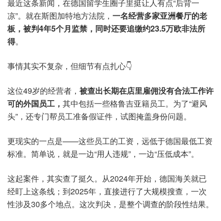
最近这条新闻，在德国留学生圈子里挺让人有点“后背一
凉”。就在斯图加特地方法院，
一名经营多家亚洲餐厅的老
板，被判4年5个月监禁，同时还要追缴约23.5万欧非法所
得
。
事情其实不复杂，但细节有点扎心👇
这位49岁的经营者，
被查出长期在店里雇佣没有合法工作许
可的外国员工，
其中包括一些格鲁吉亚籍员工。为了“避风
头”，还专门帮员工准备假证件，试图掩盖身份问题。
更现实的一点是——这些员工的工资，远低于德国最低工资
标准。简单说，就是一边“用人违规”，一边“压低成本”。
这起案件，其实查了挺久。从2024年开始，德国海关就已
经盯上这条线；到2025年，直接进行了大规模搜查，一次
性涉及30多个地点。这次判决，是整个调查的阶段性结果。