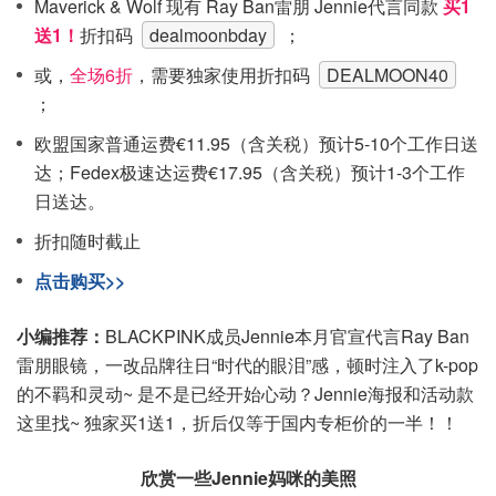
Maverick & Wolf 现有 Ray Ban雷朋 Jennie代言同款
买1
送1！
折扣码
dealmoonbday
；
或，
全场6折
，需要独家使用折扣码
DEALMOON40
；
欧盟国家普通运费€11.95（含关税）预计5-10个工作日送
达；Fedex极速达运费€17.95（含关税）预计1-3个工作
日送达。
折扣随时截止
点击购买>>
小编推荐：
BLACKPINK成员Jennie本月官宣代言Ray Ban
雷朋眼镜，一改品牌往日“时代的眼泪”感，顿时注入了k-pop
的不羁和灵动~ 是不是已经开始心动？Jennie海报和活动款
这里找~ 独家买1送1，折后仅等于国内专柜价的一半！！
欣赏一些Jennie妈咪的美照