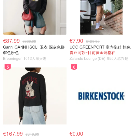
€87.99
€7.90
€269.99
€129.95
Ganni GANNI ISOLI 卫衣 深灰色拼
UGG GREENPORT 室内拖鞋 棕色
驼色粉色
肯豆同款~目前黄金码都在
Breuninger
1012人感兴趣
Zalando Lounge (DE)
955人感兴趣
5
6
€167.99
€0.00
€349.99