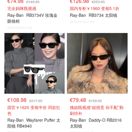
€74.98
€126.98
€149.95
€253.95
完全妈咪既视感
国内专柜￥1960 变相5.1折
Ray-Ban
RB3734V 玫瑰金
Ray-Ban
RB3734 太阳镜
眼镜框
@dealmoon.de
@dealmoon.de
€108.98
€79.48
€217.95
€158.95
国官￥1620 变相半价 同款红
拽姐既视感“姐很贵 你不配”勤
色
刷待补
Ray-Ban
Wayfarer Puffer 太
Ray-Ban
Daddy-O RB2016
阳镜 RB4940
太阳镜