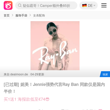
🇩🇪
疑似霸哥！Camper额外叠85折
DE
Boticinal 夏促开抢！
4折！lulu周四疯狂上新
还没结束！&OtherStories大促
Joybuy变相75折 随时失效
速领！Stanley独家85折
Zalando 奥莱闪促！每日更新
Moncler反季囤！5折起+叠9折
Coach Brooklyn仅€192
首页
服饰手袋
女表配饰
来自
dealmoon.de
04-29更新
独家
[已过期] 妮美！Jennie强势代言Ray Ban 同款仅是国内
半价！
买1送1 海报款低至€74😎