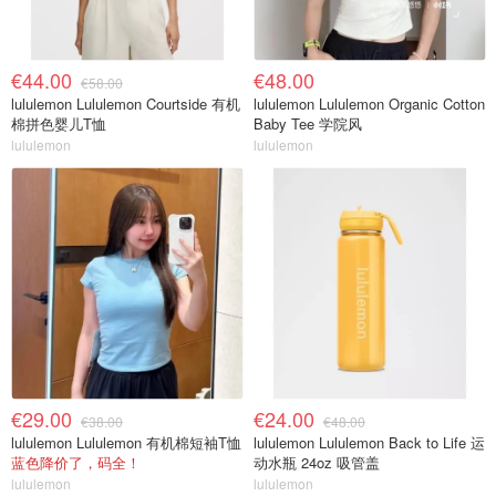
€44.00
€48.00
€58.00
lululemon Lululemon Courtside 有机
lululemon Lululemon Organic Cotton
棉拼色婴儿T恤
Baby Tee 学院风
lululemon
lululemon
€29.00
€24.00
€38.00
€48.00
lululemon Lululemon 有机棉短袖T恤
lululemon Lululemon Back to Life 运
蓝色降价了，码全！
动水瓶 24oz 吸管盖
lululemon
lululemon