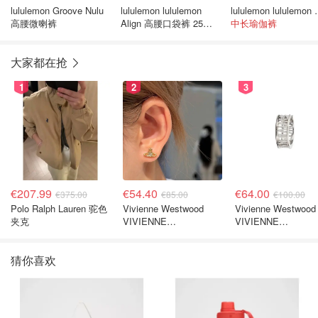
lululemon Groove Nulu
lululemon lululemon
lululemon lulul
高腰微喇裤
Align 高腰口袋裤 25英
中长瑜伽裤
寸
大家都在抢
1
2
3
€207.99
€54.40
€64.00
€375.00
€85.00
€100.00
Polo Ralph Lauren 驼色
Vivienne Westwood
Vivienne Westwood
夹克
VIVIENNE
VIVIENNE
WESTWOOD Nano
WESTWOOD
Solitaire 耳环
Westminster 单只
猜你喜欢