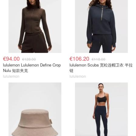
€94.00
€106.20
€128.00
€118.00
lululemon Lululemon Define Crop
lululemon Scuba 宽松连帽卫衣 半拉
Nulu 短款夹克
链
lululemon
lululemon