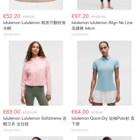
€52.20
€97.20
€58.00
€108.00
lululemon Lululemon 棉质可翻转渔
lululemon lululemon Align No Line
夫帽
高腰裤 64cm
lululemon
lululemon
€69.00
€64.00
€128.00
€78.00
lululemon Lululemon Softstreme 连
lululemon Quick-Dry 短袖Polo衫 直
帽卫衣 全拉链
下摆
lululemon
lululemon