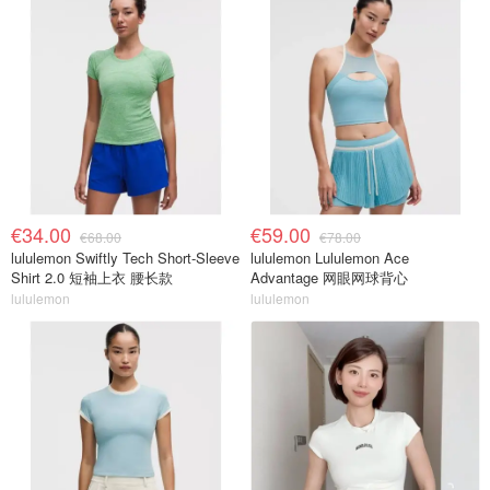
€34.00
€59.00
€68.00
€78.00
lululemon Swiftly Tech Short-Sleeve
lululemon Lululemon Ace
Shirt 2.0 短袖上衣 腰长款
Advantage 网眼网球背心
lululemon
lululemon