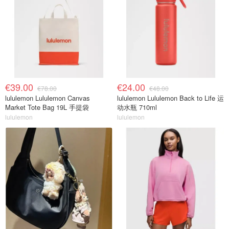
€39.00
€24.00
€78.00
€48.00
lululemon Lululemon Canvas
lululemon Lululemon Back to Life 运
Market Tote Bag 19L 手提袋
动水瓶 710ml
lululemon
lululemon