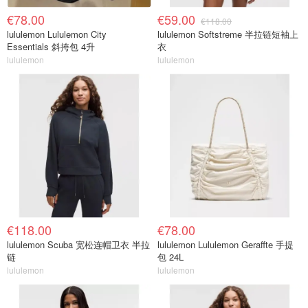
€78.00
€59.00
€118.00
lululemon Lululemon City
lululemon Softstreme 半拉链短袖上
Essentials 斜挎包 4升
衣
lululemon
lululemon
€118.00
€78.00
lululemon Scuba 宽松连帽卫衣 半拉
lululemon Lululemon Geraffte 手提
链
包 24L
lululemon
lululemon