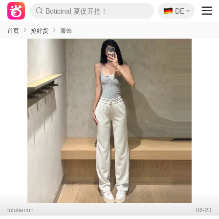
Boticinal 夏促开抢！
🇩🇪
4折！lulu周四疯狂上新
DE
还没结束！&OtherStories大促
Joybuy变相75折 随时失效
速领！Stanley独家85折
疑似霸哥！Camper额外叠85折
Zalando 奥莱闪促！每日更新
Moncler反季囤！5折起+叠9折
Coach Brooklyn仅€192
首页
抢好货
服饰
lululemon
06-23