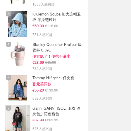
1036人感兴趣
lululemon Scuba 加大连帽卫
衣 半拉链设计
€69.00
€118.00
751人感兴趣
Stanley Quencher ProTour 吸
管杯 0.59L
便宜疯了！便携不漏水
€28.69
€45.00
732人感兴趣
Tommy Hilfiger 牛仔夹克
张元英同款
€55.20
€139.90
692人感兴趣
Ganni GANNI ISOLI 卫衣 深
灰色拼驼色粉色
€87.99
€269.99
575人感兴趣