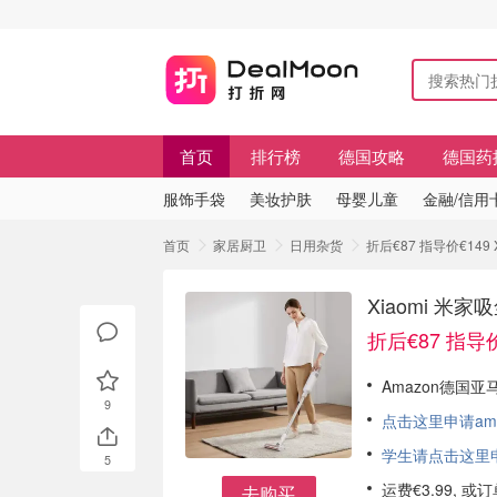
首页
排行榜
德国攻略
德国药
服饰手袋
美妆护肤
母婴儿童
金融/信用
首页
家居厨卫
日用杂货
折后€87 指导价€149
Xiaomi 米
折后€87 指导价
Amazon德国亚马
9
点击这里申请am
学生请点击这里申请
5
运费€3.99, 
去购买