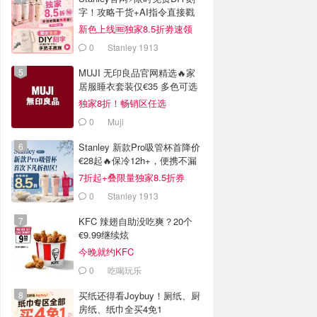
字！攻略干货+AI指令直接戳
新色上线🆓独家8.5折劵速领
0
Stanley 1913
MUJI 无印良品官网精选🔥家
居服睡衣套装仅€35 多色可选
独家8折！畅销区任选
0
Muji
Stanley 新款Pro吸管杯首降价
€28起🔥保冷12h+，便携不漏
水
7折起+叠限量独家8.5折券
0
Stanley 1913
KFC 辣翅自助没吃爽？20个
€9.99继续炫
今晚就约KFC
0
吃喝玩乐
买纸还得看Joybuy！厕纸、厨
房纸、纸巾全买4免1