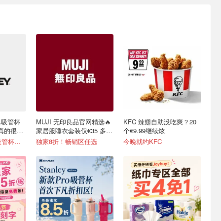
L经典吸管杯
MUJI 无印良品官网精选🔥
KFC 辣翅自助没吃爽？20
水真的很简
家居服睡衣套装仅€35 多色
个€9.99继续炫
可选
变相6折！600ml吸管杯仅€20
独家8折！畅销区任选
今晚就约KFC