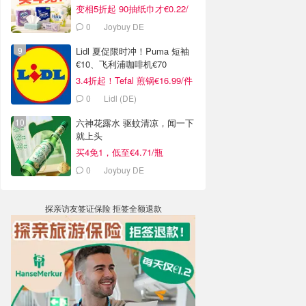
变相5折起 90抽纸巾才€0.22/
包
0
Joybuy DE
Lidl 夏促限时冲！Puma 短袖
€10、飞利浦咖啡机€70
3.4折起！Tefal 煎锅€16.99/件
0
Lidl (DE)
六神花露水 驱蚊清凉，闻一下
就上头
买4免1，低至€4.71/瓶
0
Joybuy DE
探亲访友签证保险 拒签全额退款