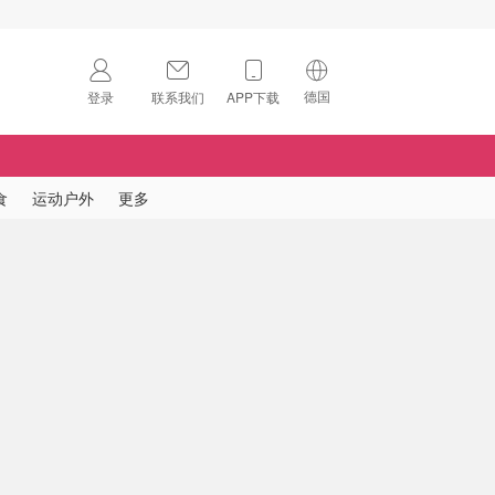
德国
登录
联系我们
APP下载
🇺🇸
美国
🇨🇳
中国
食
运动户外
更多
🇨🇦
加拿大
扫码下载 App
🇬🇧
英国
Download on the
App Store
🇩🇪
德国
Download the
Android App
🇫🇷
法国
🇮🇹
意大利
🇦🇺
澳洲