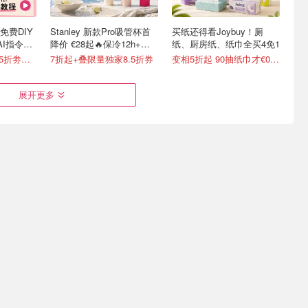
时免费DIY
Stanley 新款Pro吸管杯首
买纸还得看Joybuy！厕
AI指令直
降价 €28起🔥保冷12h+，
纸、厨房纸、纸巾全买4免1
便携不漏水
新色上线🆓独家8.5折劵速领
7折起+叠限量独家8.5折券
变相5折起 90抽纸巾才€0.22/包
展开更多
快没了？
Galeria 突发折上折！
蕉下防晒专场☀️不防晒就变
0粒装
Chanel、Dior、Staub、黑
黑！藕粉防晒面罩€14
绷带
€23.7收100颗 洗一次才€0.23
4折起+叠8折 Chanel洁面罕见€43
低至4.1折！双肩包€19