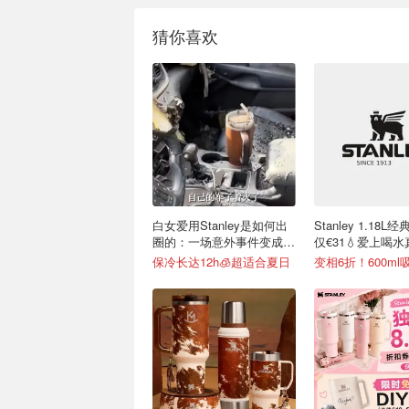
猜你喜欢
白女爱用Stanley是如何出
Stanley 1.18
圈的：一场意外事件变成顶
仅€31💧爱上喝
级营销案例
单
保冷长达12h🧊超适合夏日