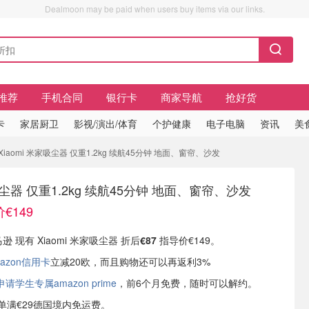
Dealmoon may be paid when users buy items via our links.
推荐
手机合同
银行卡
商家导航
抢好货
卡
家居厨卫
影视/演出/体育
个护健康
电子电脑
资讯
美
 Xiaomi 米家吸尘器 仅重1.2kg 续航45分钟 地面、窗帘、沙发
家吸尘器 仅重1.2kg 续航45分钟 地面、窗帘、沙发
€149
逊 现有 Xiaomi 米家吸尘器 折后
€87
指导价€149。
azon信用卡
立减20欧，而且购物还可以再返利3%
学生专属amazon prime
，前6个月免费，随时可以解约。
或订单满€29德国境内免运费。