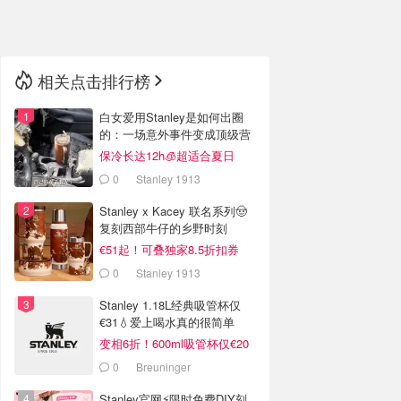
🇳🇿
新西兰
相关点击排行榜
白女爱用Stanley是如何出圈
的：一场意外事件变成顶级营
销案例
保冷长达12h🧊超适合夏日
0
Stanley 1913
Stanley x Kacey 联名系列🤠
复刻西部牛仔的乡野时刻
€51起！可叠独家8.5折扣券
0
Stanley 1913
Stanley 1.18L经典吸管杯仅
€31💧爱上喝水真的很简单
变相6折！600ml吸管杯仅€20
0
Breuninger
Stanley官网⚡️限时免费DIY刻