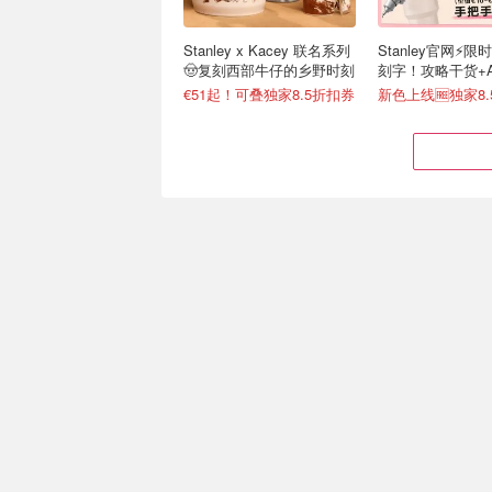
Stanley x Kacey 联名系列
Stanley官网⚡️限
🤠复刻西部牛仔的乡野时刻
刻字！攻略干货+
接戳
€51起！可叠独家8.5折扣券
Lidl 夏促限时冲！Puma 短
听说你家洗衣凝珠
袖€10、飞利浦咖啡机€70
Ariel 洗衣凝珠10
3.4折起！Tefal 煎锅€16.99/件