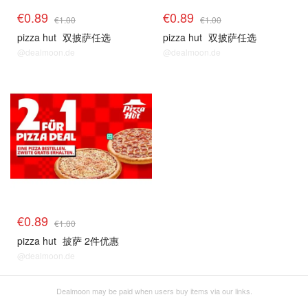
€0.89
€0.89
€1.00
€1.00
pizza hut
双披萨任选
pizza hut
双披萨任选
@dealmoon.de
@dealmoon.de
€0.89
€1.00
pizza hut
披萨 2件优惠
@dealmoon.de
Dealmoon may be paid when users buy items via our links.