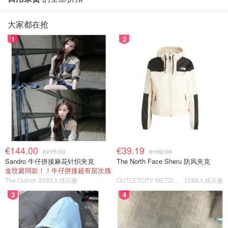
大家都在抢
1
2
€144.00
€39.19
€275.00
€100.00
Sandro 牛仔拼接麻花针织夹克
The North Face Sheru 防风夹克
金玟庭同款！！牛仔拼接超有层次感
The Outnet
2033人感兴趣
OUTLETCITY METZINGEN
1586人感兴趣
3
4