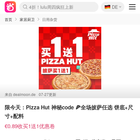
🇩🇪
4折！lulu周四疯狂上新
DE
Boticinal 夏促开抢！
还没结束！&OtherStories大促
Joybuy变相75折 随时失效
速领！Stanley独家85折
疑似霸哥！Camper额外叠85折
Zalando 奥莱闪促！每日更新
Moncler反季囤！5折起+叠9折
Coach Brooklyn仅€192
首页
家居厨卫
日用杂货
来自
dealmoon.de
07-27更新
限今天：Pizza Hut 神秘code 🍕全场披萨任选 饼底+尺
寸+配料
€0.89收买1送1优惠卷