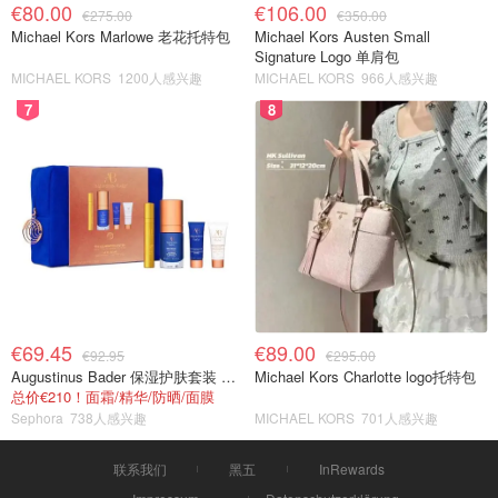
€80.00
€106.00
€275.00
€350.00
Michael Kors Marlowe 老花托特包
Michael Kors Austen Small
Signature Logo 单肩包
MICHAEL KORS
1200人感兴趣
MICHAEL KORS
966人感兴趣
7
8
€69.45
€89.00
€92.95
€295.00
Augustinus Bader 保湿护肤套装 TFC8®
Michael Kors Charlotte logo托特包
总价€210！面霜/精华/防晒/面膜
Sephora
738人感兴趣
MICHAEL KORS
701人感兴趣
联系我们
黑五
InRewards