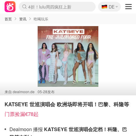
🇩🇪
4折！lulu周四疯狂上新
DE
Boticinal 夏促开抢！
还没结束！&OtherStories大促
Joybuy变相75折 随时失效
速领！Stanley独家85折
疑似霸哥！Camper额外叠85折
Zalando 奥莱闪促！每日更新
Moncler反季囤！5折起+叠9折
Coach Brooklyn仅€192
首页
资讯
吃喝玩乐
来自
dealmoon.de
05-28发布
KATSEYE 世巡演唱会 欧洲场即将开唱！巴黎、科隆等
门票捡漏€78起
Dealmoon 播报
KATSEYE 世巡演唱会定档！科隆、巴