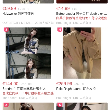
€59.99
€14.99
€270.00
€46.00
Holzweiler 流苏可颂包
Estee Lauder 哑光口红 double or nothing色号
白菜价捡雅诗兰黛细管！薄涂没毛病
OUTLETCITY METZINGEN
2020人感兴趣
Breuninger
1862人感兴趣
3
4
€144.00
€259.99
€275.00
€375.00
Sandro 牛仔拼接麻花针织夹克
Polo Ralph Lauren 驼色夹克
金玟庭同款！！牛仔拼接超有层次感
The Outnet
1531人感兴趣
Breuninger
1489人感兴趣
5
6