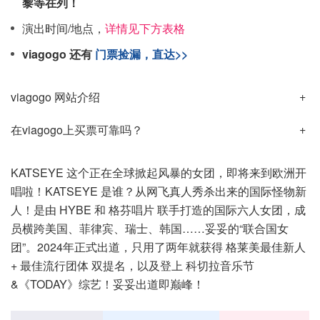
黎等在列！
演出时间/地点，
详情见下方表格
viagogo 还有
门票捡漏，直达>>
viagogo 网站介绍
在viagogo上买票可靠吗？
KATSEYE 这个正在全球掀起风暴的女团，即将来到欧洲开
唱啦！KATSEYE 是谁？从网飞真人秀杀出来的国际怪物新
人！是由 HYBE 和 格芬唱片 联手打造的国际六人女团，成
员横跨美国、菲律宾、瑞士、韩国……妥妥的“联合国女
团”。2024年正式出道，只用了两年就获得 格莱美最佳新人
+ 最佳流行团体 双提名，以及登上 科切拉音乐节
&《TODAY》综艺！妥妥出道即巅峰！