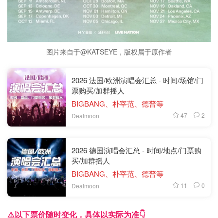
图片来自于@KATSEYE，版权属于原作者
2026 法国/欧洲演唱会汇总 - 时间/场馆/门
票购买/加群摇人
BIGBANG、朴宰范、德普等
47
2
Dealmoon
2026 德国演唱会汇总 - 时间/地点/门票购
买/加群摇人
BIGBANG、朴宰范、德普等
11
0
Dealmoon
⚠️以下票价随时变化，具体以实际为准👇