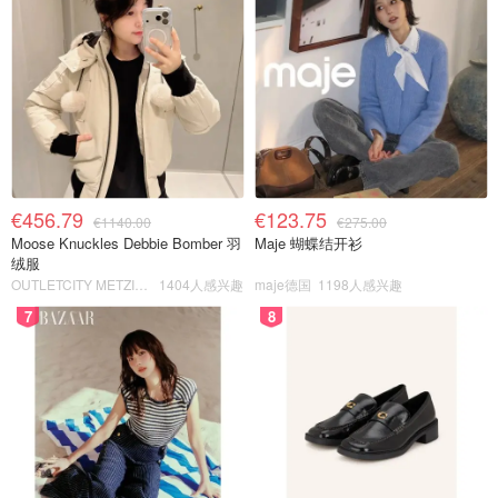
€456.79
€123.75
€1140.00
€275.00
Moose Knuckles Debbie Bomber 羽
Maje 蝴蝶结开衫
绒服
OUTLETCITY METZINGEN
1404人感兴趣
maje德国
1198人感兴趣
7
8