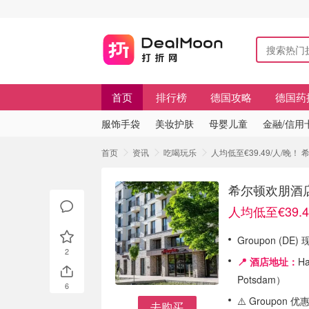
首页
排行榜
德国攻略
德国药
服饰手袋
美妆护肤
母婴儿童
金融/信用
首页
资讯
吃喝玩乐
人均低至€39.49/人/晚
希尔顿欢朋酒
人均低至€39.4
Groupon (DE)
2
📍 酒店地址：
Ha
Potsdam）
6
⚠️ Groupo
去购买