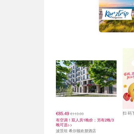
抢券直达
关注我
€85.49
扫 码下
€113.00
有空调！双人房1晚价；另有2晚/3
晚可选>>
波茨坦 希尔顿欢朋酒店