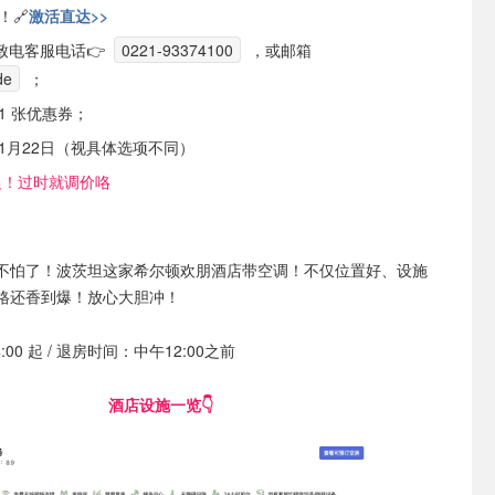
！🔗
激活直达>>
致电客服电话👉
0221-93374100
，或邮箱
de
；
1 张优惠券；
年1月22日（视具体选项不同）
促！过时就调价咯
不怕了！波茨坦这家希尔顿欢朋酒店带空调！不仅位置好、设施
格还香到爆！放心大胆冲！
4:00 起 / 退房时间：中午12:00之前
酒店设施一览👇