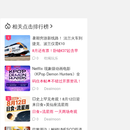
🇳🇿
新西兰
相关点击排行榜
暑期穷游新线路！ 法兰火车到
捷克、波兰仅需€10
8月还有票！卧铺€37起含早
0
吃喝玩乐
Netflix 现象级动画电影
《KPop Demon Hunters》全
球巡演官宣
码住本帖🌟不错过开票资讯！
0
Dealmoon
💥史上罕见奇观！8月12日迎
来日食+英仙座流星雨
日食+流星雨 一天两场奇观
0
Dealmoon
巴黎周边｜解锁UNESCO双遗