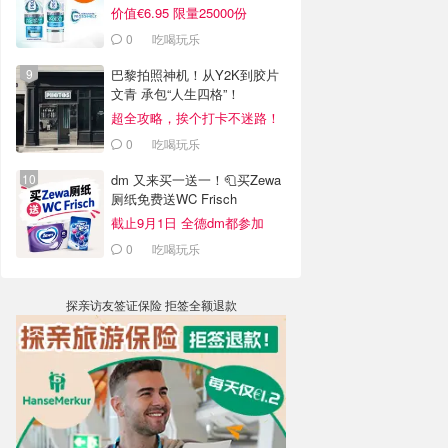
价值€6.95 限量25000份
0
吃喝玩乐
巴黎拍照神机！从Y2K到胶片
文青 承包“人生四格”！
超全攻略，挨个打卡不迷路！
0
吃喝玩乐
dm 又来买一送一！🧻买Zewa
厕纸免费送WC Frisch
截止9月1日 全德dm都参加
0
吃喝玩乐
探亲访友签证保险 拒签全额退款