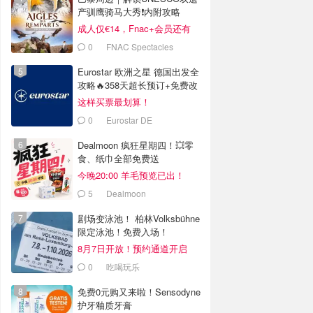
产驯鹰骑马大秀❗️内附攻略
成人仅€14，Fnac+会员还有
折！
0
FNAC Spectacles
Eurostar 欧洲之星 德国出发全
攻略🔥358天超长预订+免费改
签
这样买票最划算！
0
Eurostar DE
Dealmoon 疯狂星期四！💥零
食、纸巾全部免费送
今晚20:00 羊毛预览已出！
5
Dealmoon
剧场变泳池！ 柏林Volksbühne
限定泳池！免费入场！
8月7日开放！预约通道开启
0
吃喝玩乐
免费0元购又来啦！Sensodyne
护牙釉质牙膏