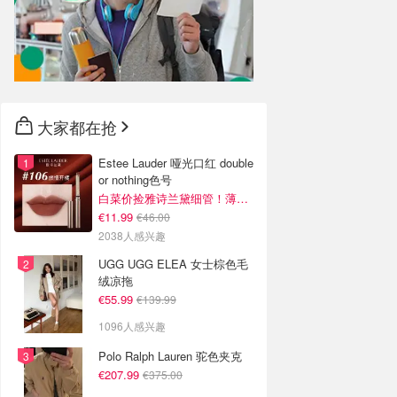
大家都在抢
Estee Lauder 哑光口红 double
or nothing色号
白菜价捡雅诗兰黛细管！薄涂没毛病
€11.99
€46.00
2038人感兴趣
UGG UGG ELEA 女士棕色毛
绒凉拖
€55.99
€139.99
1096人感兴趣
Polo Ralph Lauren 驼色夹克
€207.99
€375.00