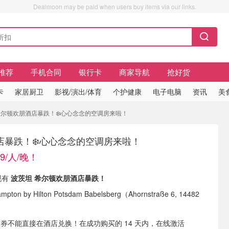
Dealmoon may be paid when users buy items via our links.
推荐
手机合同
银行卡
商家导航
抢好货
卡
家居厨卫
影视/演出/体育
个护健康
电子电脑
资讯
美
！ 希尔顿欢朋酒店暴跌！❄️心心念念的空调房来啦！
店暴跌！❄️心心念念的空调房来啦！
9/人/晚！
 现有
波茨坦 希尔顿欢朋酒店暴跌！
mpton by Hilton Potsdam Babelsberg（Ahornstraße 6, 14482
n 优惠券不能直接在酒店兑换！在成功购买的 14 天内，在线激活