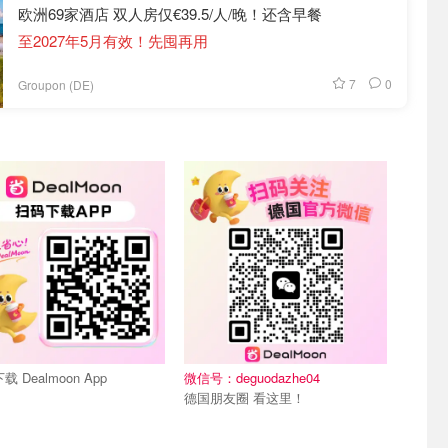
欧洲69家酒店 双人房仅€39.5/人/晚！还含早餐
至2027年5月有效！先囤再用
7
0
Groupon (DE)
们~
关注我们~
载 Dealmoon App
微信号：deguodazhe04
德国朋友圈 看这里！