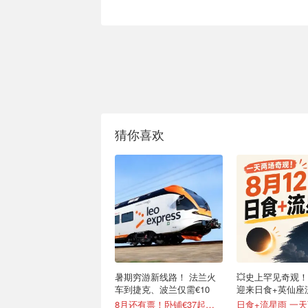
猜你喜欢
暑期穷游新线路！ 法兰火
💥史上罕见奇观！
车到捷克、波兰仅需€10
迎来日食+英仙座
8月还有票！卧铺€37起含早
日食+流星雨 一