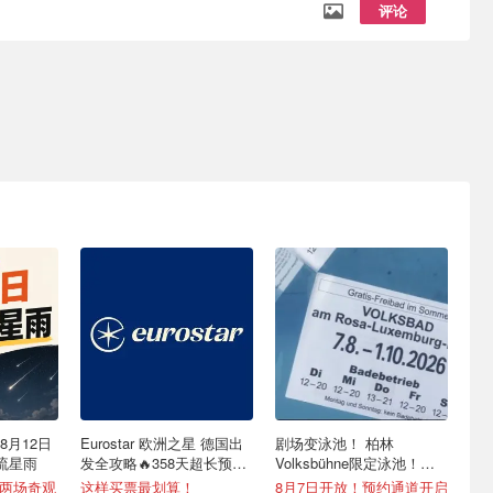
评论
8月12日
Eurostar 欧洲之星 德国出
剧场变泳池！ 柏林
流星雨
发全攻略🔥358天超长预订
Volksbühne限定泳池！免
+免费改签
费入场！
天两场奇观
这样买票最划算！
8月7日开放！预约通道开启