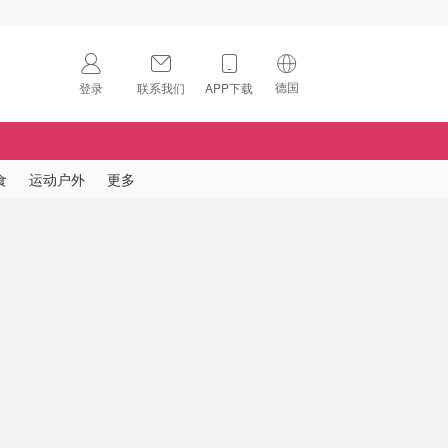
德国
登录
联系我们
APP下载
🇺🇸
美国
🇨🇳
中国
食
运动户外
更多
🇨🇦
加拿大
扫码下载 App
🇬🇧
英国
Download on the
App Store
🇩🇪
德国
Download the
Android App
🇫🇷
法国
🇮🇹
意大利
🇦🇺
澳洲