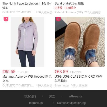
The North Face Evolution II 3合1冲
Sandro 法式少女服饰
锋衣
3折起！8.6截止
OUTLETCITY METZINGEN
756人感兴趣
Zalando Lounge (DE)
730人感兴趣
7
8
€65.59
€63.99
€170.00
€159.99
Mammut Aenergy WB Hooded 防风
UGG UGG CLASSIC MICRO 驼色
夹克
羊毛拖鞋
OUTLETCITY METZINGEN
446人感兴趣
Breuninger
408人感兴趣
联系我们
黑五
InRewards
Impressum
Datenschutzerklärung