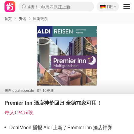
🇩🇪
4折！lulu周四疯狂上新
DE
Boticinal 夏促开抢！
还没结束！&OtherStories大促
Joybuy变相75折 随时失效
速领！Stanley独家85折
疑似霸哥！Camper额外叠85折
Zalando 奥莱闪促！每日更新
Moncler反季囤！5折起+叠9折
Coach Brooklyn仅€192
首页
资讯
吃喝玩乐
来自
dealmoon.de
07-10更新
Premier Inn 酒店神价回归 全德70家可用！
每人€24.5/晚
DealMoon 播报 Aldi 上新了Premier Inn 酒店神券