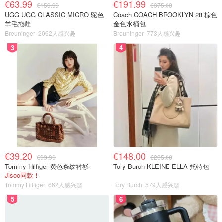
€63.99
€191.99
€159.99
€375.00
UGG UGG CLASSIC MICRO 驼色
Coach COACH BROOKLYN 28 棕色
羊毛拖鞋
金色水桶包
Breuninger
2062人感兴趣
Breuninger
773人感兴趣
3
4
€39.20
€148.00
€99.90
€295.00
Tommy Hilfiger 黄色条纹衬衫
Tory Burch KLEINE ELLA 托特包
Jisoo同款！
Tommy Hilfiger
662人感兴趣
Tory Burch
579人感兴趣
5
6