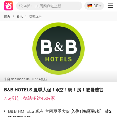
🇩🇪
4折！lulu周四疯狂上新
DE
Boticinal 夏促开抢！
还没结束！&OtherStories大促
Joybuy变相75折 随时失效
速领！Stanley独家85折
疑似霸哥！Camper额外叠85折
Zalando 奥莱闪促！每日更新
Moncler反季囤！5折起+叠9折
Coach Brooklyn仅€192
首页
资讯
吃喝玩乐
来自
dealmoon.de
07-14更新
B&B HOTELS 夏季大促！❄️空！调！房！避暑选它
7.5折起！德法多达450+家
B&B HOTELS 现有 官网夏季大促
入住1晚起享8折
；或
2