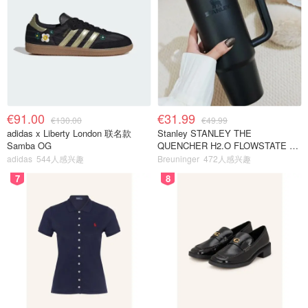
€91.00
€31.99
€130.00
€49.99
adidas x Liberty London 联名款
Stanley STANLEY THE
Samba OG
QUENCHER H2.O FLOWSTATE 保
温杯 1.18L 黑色
adidas
544人感兴趣
Breuninger
472人感兴趣
7
8