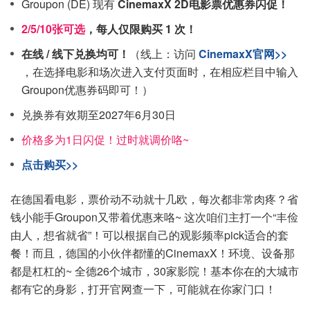
Groupon (DE) 现有
CinemaxX 2D电影票优惠券闪促！
2/5/10张可选
，每人仅限购买 1 次！
在线 / 线下兑换均可！
（线上：访问
CinemaxX官网>>
，在选择电影和场次进入支付页面时，在相应栏目中输入
Groupon优惠券码即可！）
兑换券有效期至2027年6月30日
价格多为1日闪促！过时就调价咯~
点击购买>>
在德国看电影，票价动不动就十几欧，每次都非常肉疼？省
钱小能手Groupon又带着优惠来咯~ 这次咱们主打一个“丰俭
由人，想省就省”！可以根据自己的观影频率pick适合的套
餐！而且，德国的小伙伴都懂的CinemaxX！环境、设备那
都是杠杠的~ 全德26个城市，30家影院！基本你在的大城市
都有它的身影，打开官网查一下，可能就在你家门口！