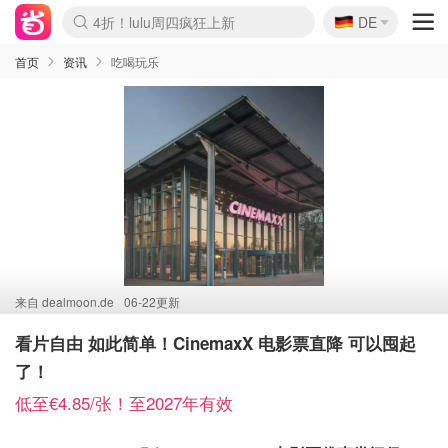
🇩🇪
4折！lulu周四疯狂上新
DE
Boticinal 夏促开抢！
还没结束！&OtherStories大促
Joybuy变相75折 随时失效
速领！Stanley独家85折
疑似霸哥！Camper额外叠85折
Zalando 奥莱闪促！每日更新
Moncler反季囤！5折起+叠9折
Coach Brooklyn仅€192
首页
资讯
吃喝玩乐
来自
dealmoon.de
06-22更新
看片自由 如此简单！CinemaxX 电影票直降 可以囤起
了！
低至€4.85/张！至2027年有效