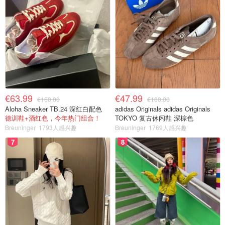
€63.99
€47.99
€160.00
€100.00
Aloha Sneaker TB.24 深红白配色
adidas Originals adidas Originals
德训鞋+酒红色，今年热门组合！
TOKYO 复古休闲鞋 深棕色
Breuninger
1793人感兴趣
Breuninger
1769人感兴趣
7
8