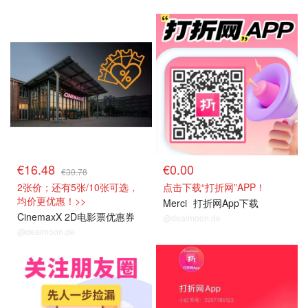
抢券直达
关注我们~
€16.48
€0.00
€30.78
2张价；还有5张/10张可选，
点击下载“打折网”APP！
均价更优惠！>>
Merci
打折网App下载
CinemaxX 2D电影票优惠券
@dealmoon.de
@dealmoon.de
关注我们~
关注我们~