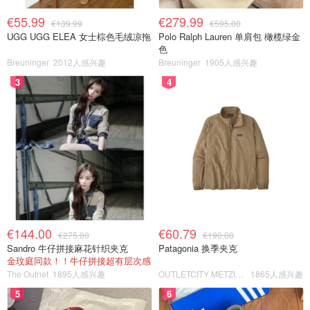
€55.99
€279.99
€139.99
€595.00
UGG UGG ELEA 女士棕色毛绒凉拖
Polo Ralph Lauren 单肩包 橄榄绿金
色
Breuninger
2012人感兴趣
Breuninger
1905人感兴趣
3
4
€144.00
€60.79
€275.00
€190.00
Sandro 牛仔拼接麻花针织夹克
Patagonia 换季夹克
金玟庭同款！！牛仔拼接超有层次感
The Outnet
1895人感兴趣
OUTLETCITY METZINGEN
1865人感兴趣
5
6