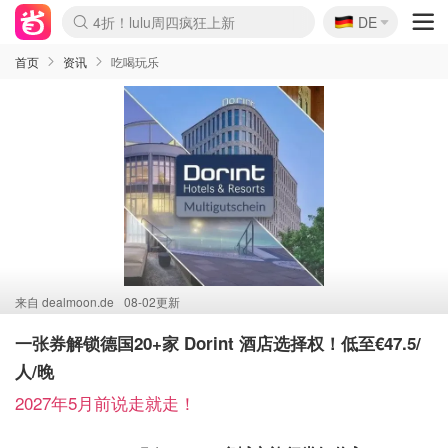
🇩🇪
4折！lulu周四疯狂上新
DE
Boticinal 夏促开抢！
还没结束！&OtherStories大促
Joybuy变相75折 随时失效
速领！Stanley独家85折
疑似霸哥！Camper额外叠85折
Zalando 奥莱闪促！每日更新
Moncler反季囤！5折起+叠9折
Coach Brooklyn仅€192
首页
资讯
吃喝玩乐
来自
dealmoon.de
08-02更新
一张券解锁德国20+家 Dorint 酒店选择权！低至€47.5/
人/晚
2027年5月前说走就走！