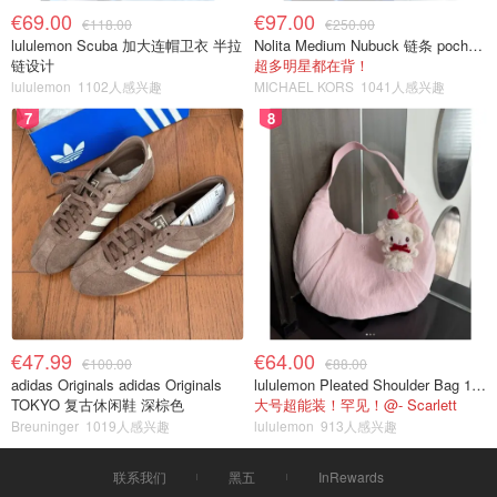
€69.00
€97.00
€118.00
€250.00
lululemon Scuba 加大连帽卫衣 半拉
Nolita Medium Nubuck 链条 pochette
链设计
超多明星都在背！
lululemon
1102人感兴趣
MICHAEL KORS
1041人感兴趣
7
8
€47.99
€64.00
€100.00
€88.00
adidas Originals adidas Originals
lululemon Pleated Shoulder Bag 10L 单肩包
TOKYO 复古休闲鞋 深棕色
大号超能装！罕见！@- Scarlett
Breuninger
1019人感兴趣
lululemon
913人感兴趣
联系我们
黑五
InRewards