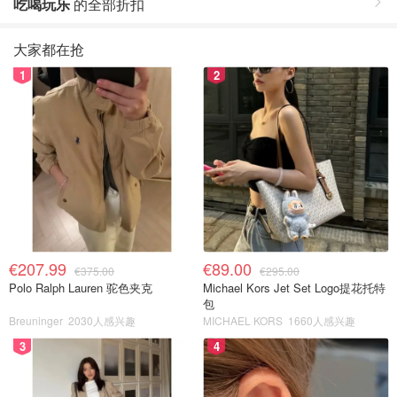
吃喝玩乐
的全部折扣
大家都在抢
1
2
€207.99
€89.00
€375.00
€295.00
Polo Ralph Lauren 驼色夹克
Michael Kors Jet Set Logo提花托特
包
Breuninger
2030人感兴趣
MICHAEL KORS
1660人感兴趣
3
4