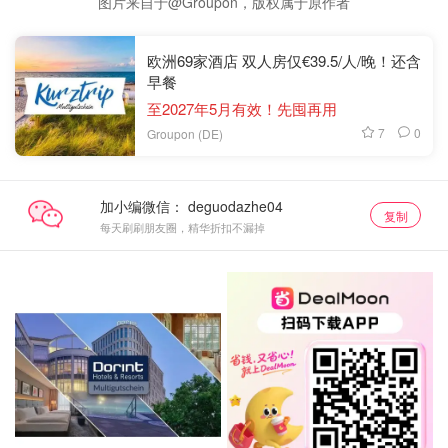
图片来自于@Groupon，版权属于原作者
欧洲69家酒店 双人房仅€39.5/人/晚！还含
早餐
至2027年5月有效！先囤再用
7
0
Groupon (DE)
加小编微信：
复制
每天刷刷朋友圈，精华折扣不漏掉
抢券直达
关注我们~