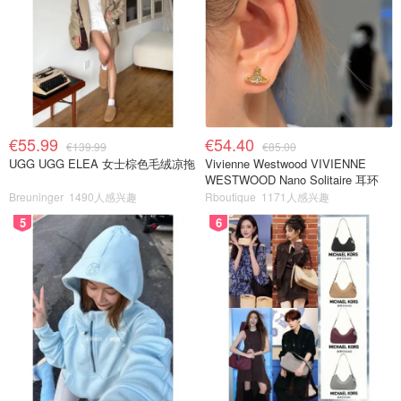
€55.99
€54.40
€139.99
€85.00
UGG UGG ELEA 女士棕色毛绒凉拖
Vivienne Westwood VIVIENNE
WESTWOOD Nano Solitaire 耳环
Breuninger
1490人感兴趣
Rboutique
1171人感兴趣
5
6