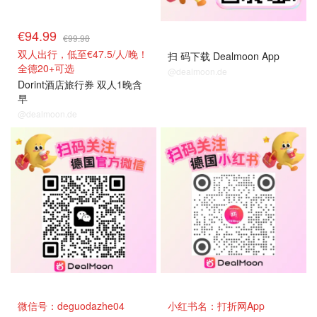
€94.99
€99.98
双人出行，低至€47.5/人/晚！
扫 码下载 Dealmoon App
全德20+可选
@dealmoon.de
Dorint酒店旅行券 双人1晚含
早
@dealmoon.de
关注我们~
关注我们~
微信号：deguodazhe04
小红书名：打折网App