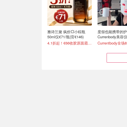
雅诗兰黛 疯价💥小棕瓶
度假也能携带的护
50ml仅€71/瓶(官€146)
Currenbody美
4.1折起！€66收胶原面霜(官€135)
Currentbody全场
修丽可 倒贴送回归💥2.3折
雅诗兰黛 低到离谱
💥花€50到手€211
小棕瓶€31(官€146
买洁面送27ml精华值€166
2折 智妍眼霜正装