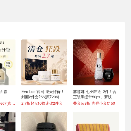
橘子面霜
Eve Lom官网 逆天好价！
赫莲娜 七夕狂送12件！含
封面2件套£56(原£206)
正装黑绷带50px、新版白
绷带
新5.2折！100ml仅€67(官€127)
2.7折起 £10收迷你2件套
叠套装8折 尝鲜小套€150