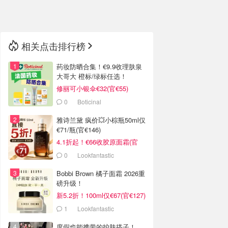
🇳🇿
新西兰
相关点击排行榜
药妆防晒合集！€9.9收理肤泉
大哥大 橙标/绿标任选！
修丽可小银伞€32(官€55)
0
Boticinal
雅诗兰黛 疯价💥小棕瓶50ml仅
€71/瓶(官€146)
4.1折起！€66收胶原面霜(官
€135)
0
Lookfantastic
Bobbi Brown 橘子面霜 2026重
磅升级！
新5.2折！100ml仅€67(官€127)
1
Lookfantastic
度假也能携带的护肤搭子！