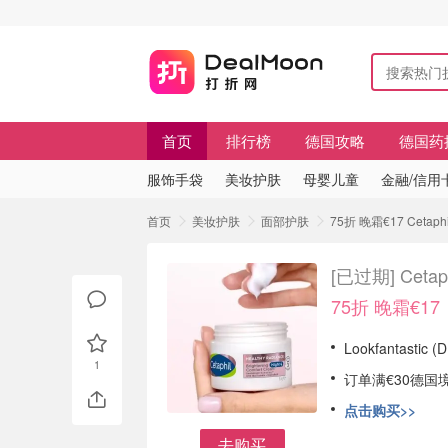
首页
排行榜
德国攻略
德国药
服饰手袋
美妆护肤
母婴儿童
金融/信用
首页
美妆护肤
面部护肤
75折 晚霜€17 Cet
[已过期]
Cet
75折 晚霜€17
Lookfantastic
1
订单满€30德国
点击购买>>
去购买