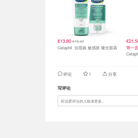
€13.80
€21.
€18.40
Cetaphil 抗瑕疵 敏感肤 哑光面霜
带一丢
评论
1
分享
写评论