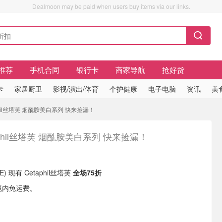
Dealmoon may be paid when users buy items via our links.
推荐
手机合同
银行卡
商家导航
抢好货
卡
家居厨卫
影视/演出/体育
个护健康
电子电脑
资讯
美
aphil丝塔芙 烟酰胺美白系列 快来捡漏！
aphil丝塔芙 烟酰胺美白系列 快来捡漏！
 (DE) 现有 Cetaphil丝塔芙
全场75折
境内免运费。