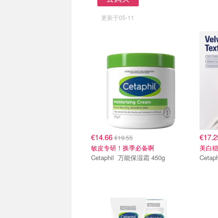
去购买
更新于05-11
€14.66
€17.
€19.55
敏皮专研！换季必备啊
美白
Cetaphil 万能保湿霜 450g