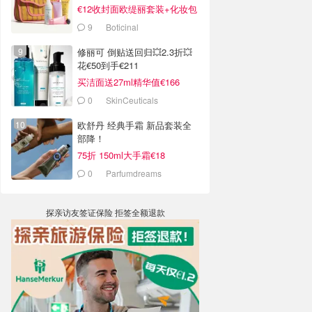
€12收封面欧缇丽套装+化妆包
9
Boticinal
修丽可 倒贴送回归💥2.3折💥
花€50到手€211
买洁面送27ml精华值€166
0
SkinCeuticals
欧舒丹 经典手霜 新品套装全
部降！
75折 150ml大手霜€18
0
Parfumdreams
探亲访友签证保险 拒签全额退款