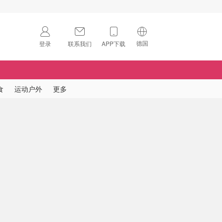
德国
登录
联系我们
APP下载
🇺🇸
美国
🇨🇳
中国
食
运动户外
更多
🇨🇦
加拿大
扫码下载 App
🇬🇧
英国
Download on the
App Store
🇩🇪
德国
Download the
Android App
🇫🇷
法国
🇮🇹
意大利
🇦🇺
澳洲