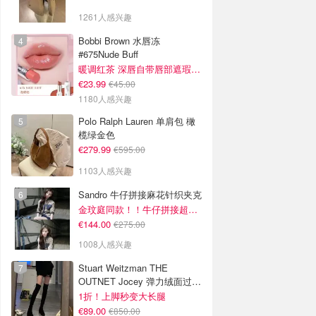
1261人感兴趣
Bobbi Brown 水唇冻
#675Nude Buff
暖调红茶 深唇自带唇部遮瑕效果
€23.99
€45.00
1180人感兴趣
Polo Ralph Lauren 单肩包 橄
榄绿金色
€279.99
€595.00
1103人感兴趣
Sandro 牛仔拼接麻花针织夹克
金玟庭同款！！牛仔拼接超有层次感
€144.00
€275.00
1008人感兴趣
Stuart Weitzman THE
OUTNET Jocey 弹力绒面过膝
靴
1折！上脚秒变大长腿
€89.00
€850.00