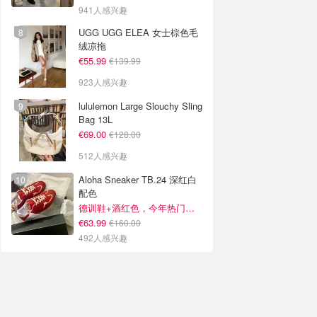
941人感兴趣
UGG UGG ELEA 女士棕色毛
绒凉拖
€55.99
€139.99
923人感兴趣
lululemon Large Slouchy Sling
Bag 13L
€69.00
€128.00
512人感兴趣
Aloha Sneaker TB.24 深红白
配色
德训鞋+酒红色，今年热门组合！
€63.99
€160.00
492人感兴趣