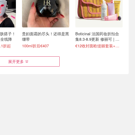
肤搭子！
贵妇面霜的尽头！还得是黑
Boticinal 法国药妆折扣合
容仪全线降
绷带
集8.3-8.9更新 修丽可 | 理
肤泉等
8.1折起
100ml折后€407
€12收封面欧缇丽套装+化妆包
展开更多
！56ml
Sephora 周末狂欢 奥莱直
The Ordinary 网红磨砂水
)
接减！白送Dior发卡
杯！可以直接买了！
量€22
3.2折起！AB蓝罐4件套€69
国内买不到！仅需€16