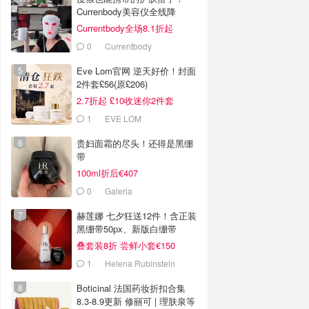
Currenbody美容仪全线降
Currentbody全场8.1折起
0
Currentbody
Eve Lom官网 逆天好价！封面
2件套£56(原£206)
2.7折起 £10收迷你2件套
1
EVE LOM
贵妇面霜的尽头！还得是黑绷
带
100ml折后€407
0
Galeria
赫莲娜 七夕狂送12件！含正装
黑绷带50px、新版白绷带
叠套装8折 尝鲜小套€150
1
Helena Rubinstein
Boticinal 法国药妆折扣合集
8.3-8.9更新 修丽可 | 理肤泉等