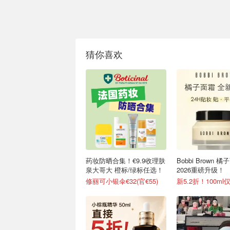
猜你喜欢
药妆防晒合集！€9.9收理肤
Bobbi Brown 
泉大哥大 橙标/绿标任选！
2026重磅升级！
修丽可小银伞€32(官€55)