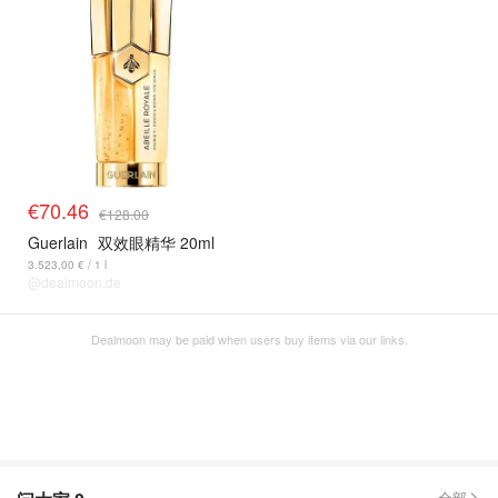
€70.46
€128.00
Guerlain
双效眼精华 20ml
3.523,00 € / 1 l
@dealmoon.de
Dealmoon may be paid when users buy items via our links.
全部