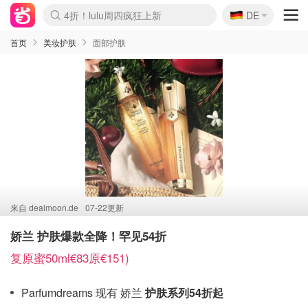
🇩🇪
4折！lulu周四疯狂上新
DE
Boticinal 夏促开抢！
还没结束！&OtherStories大促
Joybuy变相75折 随时失效
速领！Stanley独家85折
疑似霸哥！Camper额外叠85折
Zalando 奥莱闪促！每日更新
Moncler反季囤！5折起+叠9折
Coach Brooklyn仅€192
首页
美妆护肤
面部护肤
来自
dealmoon.de
07-22更新
娇兰 护肤爆款全降！罕见54折
复原蜜50ml€83原€151)
Parfumdreams 现有 娇兰
护肤系列54折起