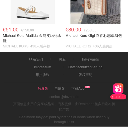
€51.00
€80.00
€150.00
€250.00
Michael Kors Matilda 金属皮玛丽珍
Michael Kors Gigi 迷你标志单肩包
鞋
MICHAEL KORS
438人感兴趣
MICHAEL KORS
436人感兴趣
联系我们
黑五
InRewards
Impressum
Datenschutzerklärung
用户协议
版权声明
触屏版
电脑版
下载App
contact@dazhe.de
打开 APP
页面信息由用户分享或品牌、商家提供，由Dealmoon核实后发布折
扣广告
Dealmoon may get paid by brands or deals when user buy
through links