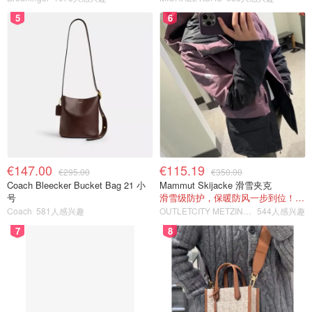
5
6
€147.00
€115.19
€295.00
€350.00
Coach Bleecker Bucket Bag 21 小
Mammut Skijacke 滑雪夹克
号
滑雪级防护，保暖防风一步到位！仅剩s！
Coach
581人感兴趣
OUTLETCITY METZINGEN
544人感兴趣
7
8