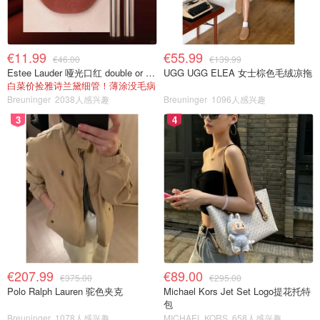
€11.99
€55.99
€46.00
€139.99
Estee Lauder 哑光口红 double or nothing色号
UGG UGG ELEA 女士棕色毛绒凉拖
白菜价捡雅诗兰黛细管！薄涂没毛病
Breuninger
2038人感兴趣
Breuninger
1096人感兴趣
3
4
€207.99
€89.00
€375.00
€295.00
Polo Ralph Lauren 驼色夹克
Michael Kors Jet Set Logo提花托特
包
Breuninger
1078人感兴趣
MICHAEL KORS
658人感兴趣