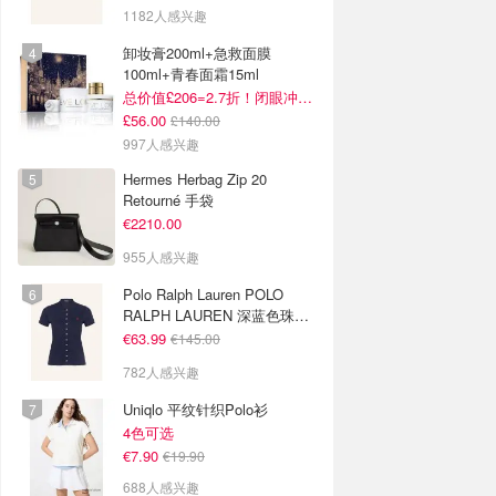
1182人感兴趣
卸妆膏200ml+急救面膜
100ml+青春面霜15ml
总价值£206=2.7折！闭眼冲这套！
£56.00
£140.00
997人感兴趣
Hermes Herbag Zip 20
Retourné 手袋
€2210.00
955人感兴趣
Polo Ralph Lauren POLO
RALPH LAUREN 深蓝色珠地
布 Polo衫
€63.99
€145.00
782人感兴趣
Uniqlo 平纹针织Polo衫
4色可选
€7.90
€19.90
688人感兴趣