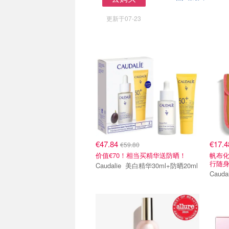
去购买
更新于07-23
€47.84
€17.
€59.80
价值€70！相当买精华送防晒！
帆布
行随
Caudalie 美白精华30ml+防晒20ml