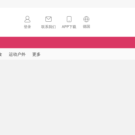
德国
登录
联系我们
APP下载
🇺🇸
美国
🇨🇳
中国
食
运动户外
更多
🇨🇦
加拿大
扫码下载 App
🇬🇧
英国
Download on the
App Store
🇩🇪
德国
Download the
Android App
🇫🇷
法国
🇮🇹
意大利
🇦🇺
澳洲