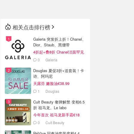
🇳🇿
新西兰
相关点击排行榜
Galeria 突发折上折！Chanel、
Dior、Staub、黑绷带
4折起+叠8折 Chanel洁面罕见
€43
0
Galeria
Douglas 夏促3折+送套装！卡
诗、阿玛尼
天露芬 嫩脸油€38.99
1
Douglas
Cult Beauty 奢牌解禁 变相6.5
折 祖马龙、Le labo
今年首次 祖马龙新手霜€18
0
Cult Beauty
RéVive 回春油套装变相4.4