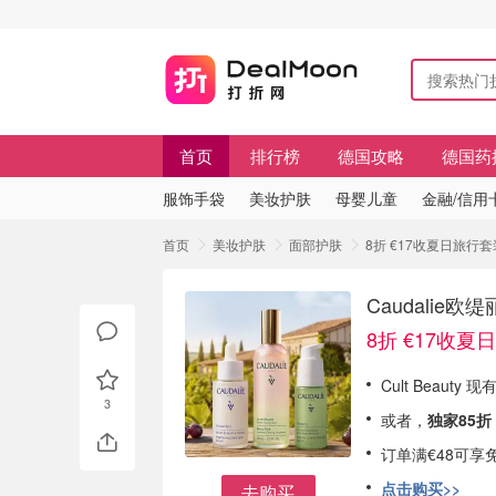
首页
排行榜
德国攻略
德国药
服饰手袋
美妆护肤
母婴儿童
金融/信用
首页
美妆护肤
面部护肤
8折 €17收夏日旅行套装
Caudalie欧
8折 €17收夏
Cult Beauty 
3
或者，
独家85折
订单满€48可享
点击购买>>
去购买