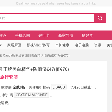
Dealmoon may be paid when users buy items via our links.
推荐
手机合同
银行卡
商家导航
抢好货
卡
家居厨卫
影视/演出/体育
个护健康
电子电脑
资讯
美
 Caudalie欧缇丽 王牌美白精华+防晒仅€47(值€70)
缇丽 王牌美白精华+防晒仅€47(值€70)
日旅行套装
现有 欧缇丽
全线8折
，需使用折扣码
LISACB
（7月26日截止）。
，折扣码
CBXDEALMOONDE
。
免运费。