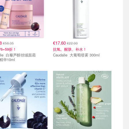
08
€17.60
€56.35
€22.00
6=59折！
抗氧、醒肤、补水！
芦醇丝绒面霜
Caudalie 大葡萄喷雾 300ml
+精华10ml