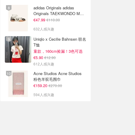
adidas Originals adidas
Originals TAEKWONDO MEI
芭蕾鞋 棕色米色
€47.99
€110.00
632人感兴趣
Uniqlo x Cecilie Bahnsen 联名
T恤
童款，160cm捡漏！3色可选
€5.90
€12.90
612人感兴趣
Acne Studios Acne Studios
粉色羊驼毛围巾
€159.20
€270.00
594人感兴趣