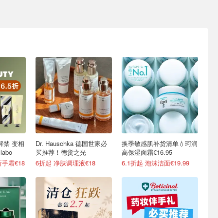
奢牌解禁 变相
Dr. Hauschka 德国世家必
换季敏感肌补货清单💧珂润
labo
买推荐！德货之光
高保湿面霜€16.95
手霜€18
6折起 净肤调理液€18
6.1折起 泡沫洁面€19.99