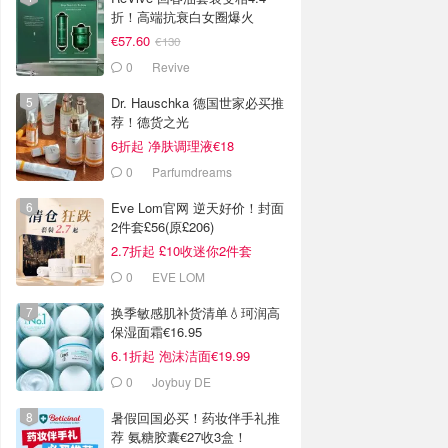
折！高端抗衰白女圈爆火
€57.60
€130
0
Revive
Dr. Hauschka 德国世家必买推
荐！德货之光
6折起 净肤调理液€18
0
Parfumdreams
Eve Lom官网 逆天好价！封面
2件套£56(原£206)
2.7折起 £10收迷你2件套
0
EVE LOM
换季敏感肌补货清单💧珂润高
保湿面霜€16.95
6.1折起 泡沫洁面€19.99
0
Joybuy DE
暑假回国必买！药妆伴手礼推
荐 氨糖胶囊€27收3盒！