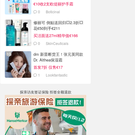
€10收2支欧缇丽护手霜
0
Boticinal
修丽可 倒贴送回归💥2.3折💥
花€50到手€211
买洁面送27ml精华值€166
0
SkinCeuticals
dm 新晋断货王！张元英同款
Dr. Althea保湿霜
首发7折 仅售€17
1
Lookfantastic
探亲访友签证保险 拒签全额退款