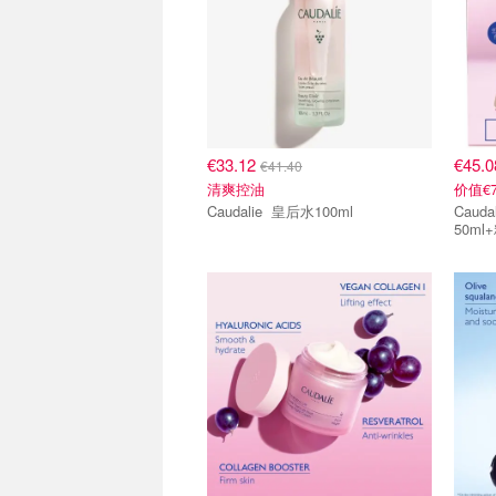
€33.12
€45.
€41.40
清爽控油
价值€7
Caudalie 皇后水100ml
Caudalie 白藜
50ml