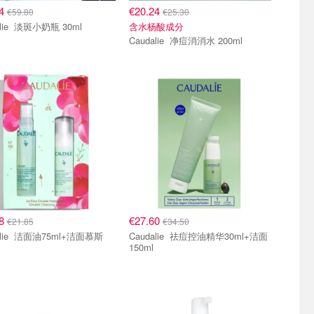
84
€20.24
€59.80
€25.30
Caudalie 淡斑小奶瓶 30ml
含水杨酸成分
Caudalie 净痘消消水 200ml
48
€27.60
€21.85
€34.50
5ml+洁面慕斯
Caudalie 祛痘控油精华30ml+洁面
150ml