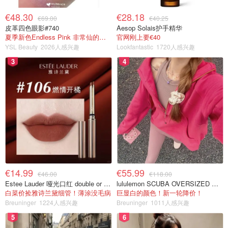
€48.30
€28.18
€69.00
€40.25
皮革四色眼影#740
Aesop Solais护手精华
夏季新色Endless Pink 非常仙的亮片盘！
官网刚上要€40
YSL Beauty
2026人感兴趣
Lookfantastic
1720人感兴趣
3
4
€14.99
€55.99
€46.00
€118.00
Estee Lauder 哑光口红 double or nothing色号
lululemon SCUBA OVERSIZED 半拉链卫衣 紫红色
白菜价捡雅诗兰黛细管！薄涂没毛病
巨显白的颜色！新一轮降价！
Breuninger
1224人感兴趣
Breuninger
1011人感兴趣
5
6