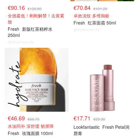
€90.16
€70.84
€128.80
€101.20
全德蕞低！刚刚解禁！去黄紧
卓效淡纹 多维御龄
致
Fresh
红茶面霜 50ml
Fresh
新版红茶精粹水
@dealmoon.de
250ml
@dealmoon.de
€46.69
€17.71
€66.70
€25.30
水油同补 深舒缓 韧屏障
Lookfantastic
Fresh Petal润
Fresh
玫瑰面膜 100ml
唇膏