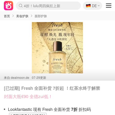
🇩🇪
4折！lulu周四疯狂上新
DE
Boticinal 夏促开抢！
还没结束！&OtherStories大促
Joybuy变相75折 随时失效
速领！Stanley独家85折
疑似霸哥！Camper额外叠85折
Zalando 奥莱闪促！每日更新
Moncler反季囤！5折起+叠9折
Coach Brooklyn仅€192
首页
美妆护肤
面部护肤
来自
dealmoon.de
07-29更新
[已过期] Fresh 全面补货 7折起 ！红茶水终于解禁
封面大瓶€90 全德zui低！
Lookfantastic 现有 Fresh 全面补货
7折
折扣码