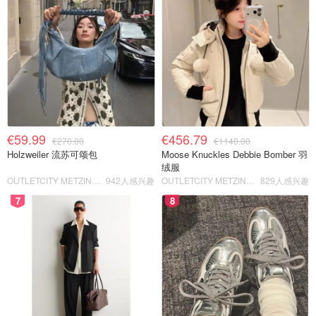
€59.99
€456.79
€270.00
€1140.00
Holzweiler 流苏可颂包
Moose Knuckles Debbie Bomber 羽
绒服
OUTLETCITY METZINGEN
942人感兴趣
OUTLETCITY METZINGEN
829人感兴趣
7
8