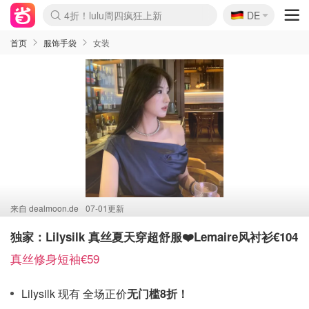
🇩🇪
4折！lulu周四疯狂上新
DE
Boticinal 夏促开抢！
还没结束！&OtherStories大促
Joybuy变相75折 随时失效
速领！Stanley独家85折
疑似霸哥！Camper额外叠85折
Zalando 奥莱闪促！每日更新
Moncler反季囤！5折起+叠9折
Coach Brooklyn仅€192
首页
服饰手袋
女装
来自
dealmoon.de
07-01更新
独家：Lilysilk 真丝夏天穿超舒服❤️Lemaire风衬衫€104
真丝修身短袖€59
Lilysilk 现有 全场正价
无门槛8折！