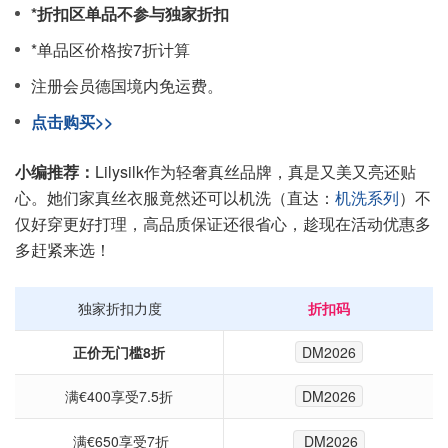
*折扣区单品不参与独家折扣
*单品区价格按7折计算
注册会员德国境内免运费。
点击购买>>
小编推荐：
Lilysilk作为轻奢真丝品牌，真是又美又亮还贴
心。她们家真丝衣服竟然还可以机洗（直达：
机洗系列
）不
仅好穿更好打理，高品质保证还很省心，趁现在活动优惠多
多赶紧来选！
独家折扣力度
折扣码
正价无门槛8折
DM2026
满€400享受7.5折
DM2026
满€650享受7折
DM2026