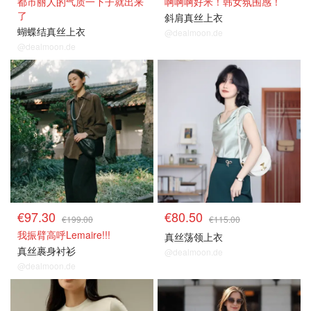
都市丽人的气质一下子就出来
啊啊啊好米！韩女氛围感！
了
斜肩真丝上衣
蝴蝶结真丝上衣
@dealmoon.de
@dealmoon.de
€97.30
€80.50
€199.00
€115.00
我振臂高呼Lemaire!!!
真丝荡领上衣
真丝裹身衬衫
@dealmoon.de
@dealmoon.de