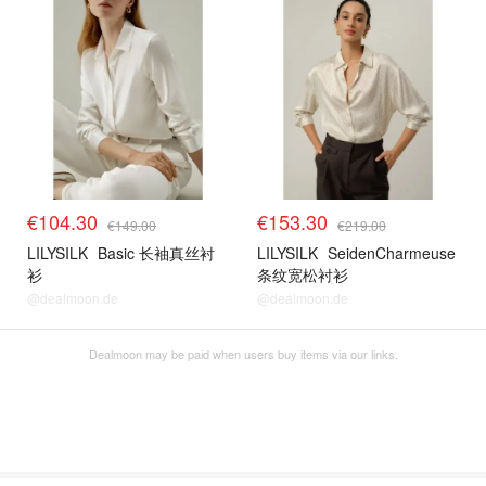
€104.30
€153.30
€149.00
€219.00
LILYSILK
Basic 长袖真丝衬
LILYSILK
SeidenCharmeuse
衫
条纹宽松衬衫
@dealmoon.de
@dealmoon.de
Dealmoon may be paid when users buy items via our links.