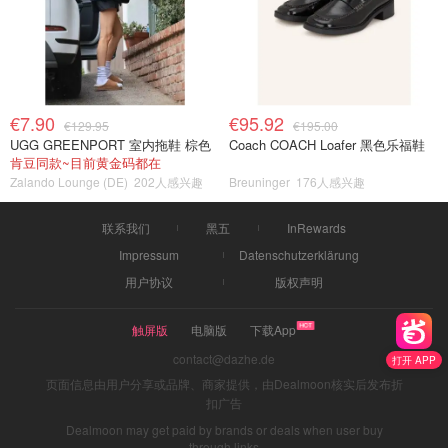
€7.90
€95.92
€129.95
€195.00
UGG GREENPORT 室内拖鞋 棕色
Coach COACH Loafer 黑色乐福鞋
肯豆同款~目前黄金码都在
Zalando Lounge (DE)
202人感兴趣
Breuninger
176人感兴趣
联系我们
黑五
InRewards
Impressum
Datenschutzerklärung
用户协议
版权声明
触屏版
电脑版
下载App
contact@dazhe.de
打开 APP
页面信息由用户分享或品牌、商家提供，由Dealmoon核实后发布折
扣广告
Dealmoon may get paid by brands or deals when user buy
through links