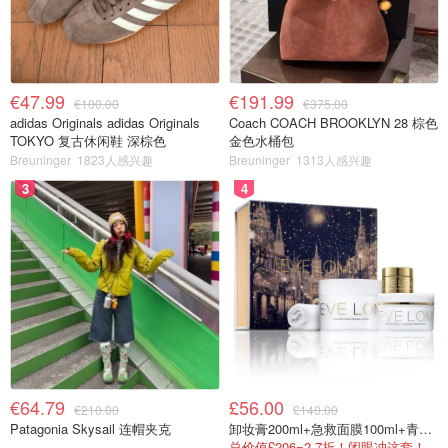
€47.99
€191.99
€100.00
€375.00
adidas Originals adidas Originals
Coach COACH BROOKLYN 28 棕色
TOKYO 复古休闲鞋 深棕色
金色水桶包
Breuninger
1823人感兴趣
Breuninger
1313人感兴趣
3
4
€64.79
£56.00
€210.00
£140.00
Patagonia Skysail 连帽夹克
卸妆膏200ml+急救面膜100ml+青春面霜15ml
总价值£206=2.7折！闭眼冲这套！